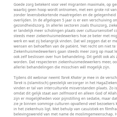
Goede zorg betekent voor veel migranten maximale, op ge
waarbij geen hoop wordt ontnomen, met een grote rol van
zonder levensbekortende maatregelen en de gelegenheid v
overlijden. In de afgelopen 5 jaar is er een verschuiving 
gezondheidszorg. In allerlei sectoren zoals thuiszorg, zi
er landelijk meer scholingen plaats over cultuursensitie
steeds meer ziekenhuismedewerkers hoe ze beter met mi
werk en wat zij belangrijk vinden. Dat wil zeggen dat er m
wensen en behoeften van de patiënt. ‘Het recht om niet te w
Ziekenhuismedewerkers gaan steeds meer zorg op maat 
ook zelf beslissen over hun behandeling. Dit geldt ook als
worden. Dat respecteren ziekenhuismedewerkers meer, oo
allerlei behandelingen die misschien wél mogelijk zijn.
Tijdens dit webinar neemt
Tarek Khater
je mee in de versch
Tarek
is (islamitisch) geestelijk verzorger in het HagaZieke
vinden er tal van interculturele misverstanden plaats. Zo 
omdat dit gelijk staat aan zelfmoord en alleen God of Allah
zijn er mogelijkheden voor pijnstilling en sedatie, maar da
zie je binnen sommige culturen opvallend veel bezoekers 
in het ziekenhuis ligt. Met behulp van casuïstiek en film
belevingswereld van met name de moslimgemeenschap. He