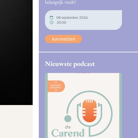
belangrijk vindt?
08 september 2026
20:00
Aanmelden
Nieuwste podcast