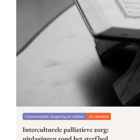
Communicatie, zingeving en relaties
On demand
Interculturele palliatieve zorg:
uitdagingen rond het sterfbed