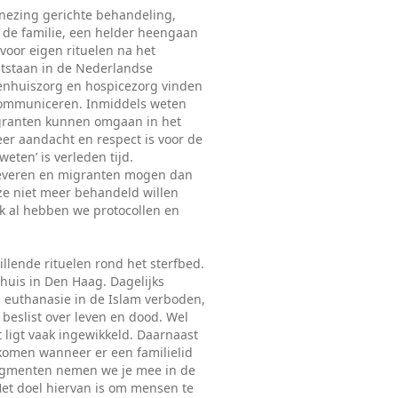
nezing gerichte behandeling,
 de familie, een helder heengaan
oor eigen rituelen na het
ontstaan in de Nederlandse
ekenhuiszorg en hospicezorg vinden
f communiceren. Inmiddels weten
granten kunnen omgaan in het
eer aandacht en respect is voor de
eten’ is verleden tijd.
leveren en migranten mogen dan
 ze niet meer behandeld willen
k al hebben we protocollen en
illende rituelen rond het sterfbed.
nhuis in Den Haag. Dagelijks
is euthanasie in de Islam verboden,
 beslist over leven en dood. Wel
t ligt vaak ingewikkeld. Daarnaast
komen wanneer er een familielid
fragmenten nemen we je mee in de
t doel hiervan is om mensen te