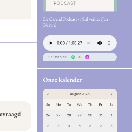
De Carend Podcast - 7Stil verlies (Jan
Bleyen)
Or listen on
Onze kalender
«
August 2026
»
Su
Mo
Tu
We
Th
Fr
Sa
gevraagd
26
27
28
29
30
31
1
2
3
4
5
6
7
8