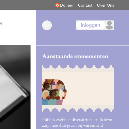
Doneer
Contact
Over Ons
d
Inloggen
Aanstaande evenementen
Publiekswebinar diversiteit en palliatieve
zorg: hoe sluit je aan bij wat iemand