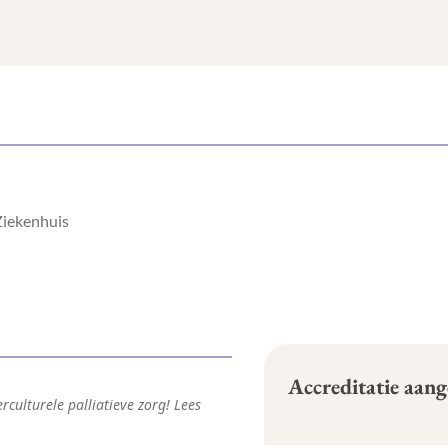
aZiekenhuis
Accreditatie aan
culturele palliatieve zorg! Lees