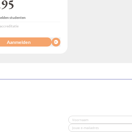
.95
lden studenten
accreditatie
Aanmelden