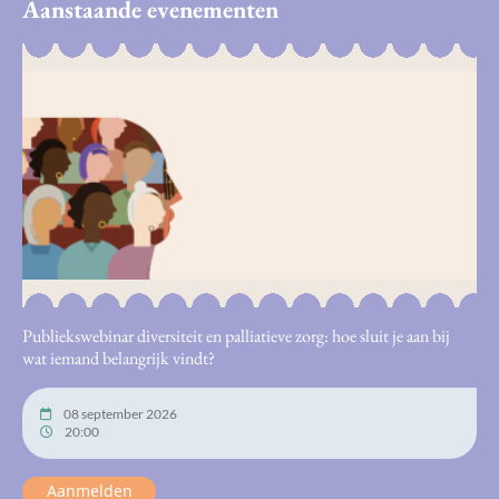
Aanstaande evenementen
Publiekswebinar diversiteit en palliatieve zorg: hoe sluit je aan bij
wat iemand belangrijk vindt?
08 september 2026
20:00
Aanmelden