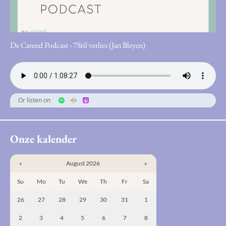
De Carend Podcast - 7Stil verlies (Jan Bleyen)
Or listen on
Onze kalender
«
August 2026
»
Su
Mo
Tu
We
Th
Fr
Sa
26
27
28
29
30
31
1
2
3
4
5
6
7
8