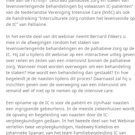
mee aan de richtlijn “Leidraad palliatieve zorg en staken van
levensverlengende behandelingen bij volwassen IC-patiënten”
van de Nederlandse Vereniging Intensive Care (NVIC) als ook
de handreiking “Interculturele zorg rondom het levenseinde op
de IC” van Pallialine.
In het eerste deel van dit webinar neemt Bernard Fikkers u
mee in de afwegingen rondom het staken van
levensverlengende behandelingen en de palliatieve zorg op de
IC. Hij zal u tijdens dit webinar op een interactieve uitleg geven
over reilen en zeilen van een intensivist binnen de palliatieve
zorg. Wanneer moet worden overwogen om een behandeling
te staken? Hoe wordt een behandeling dan gestaakt? En hoe
begeleidt je de naasten tijdens dit proces? Daarnaast zal hij u
inzichten geven over de overweging van een intensivist om
iemand wel of niet op te nemen op de intensive care.
Een opname op de IC is voor de patiënt en zijn/haar naasten
een ingrijpende gebeurtenis. In de meeste ziekenhuizen wordt
de opvang en begeleiding van naasten door de IC-
verpleegkundigen gedaan. In het tweede deel van het Webinar
vertellen twee verpleegkundigen, Hadewey Kiekebos en
Johanneke Spanjer, van het team Familiebegeleiding IC van