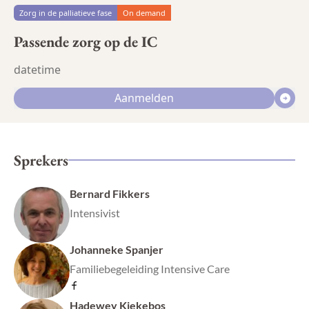
Zorg in de palliatieve fase
On demand
Passende zorg op de IC
datetime
Aanmelden
Sprekers
Bernard Fikkers
Intensivist
Johanneke Spanjer
Familiebegeleiding Intensive Care
Hadewey Kiekebos