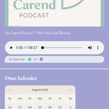
De Carend Podcast - 7Stil verlies (Jan Bleyen)
Or listen on
Onze kalender
«
August 2026
»
Su
Mo
Tu
We
Th
Fr
Sa
26
27
28
29
30
31
1