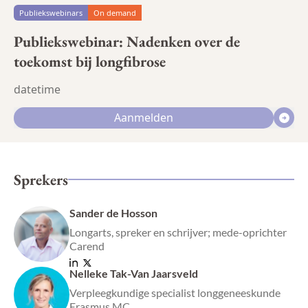
Publiekswebinars
On demand
Publiekswebinar: Nadenken over de
toekomst bij longfibrose
datetime
Aanmelden
Sprekers
Sander de Hosson
Longarts, spreker en schrijver; mede-oprichter
Carend
Nelleke Tak-Van Jaarsveld
Verpleegkundige specialist longgeneeskunde
Erasmus MC