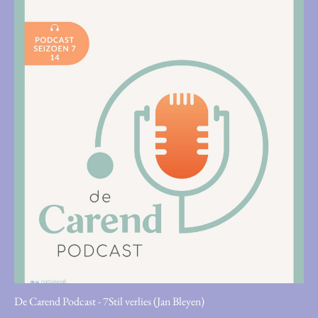
De Carend Podcast - 7Stil verlies (Jan Bleyen)