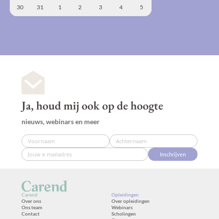
30
31
1
2
3
4
5
Ja, houd mij ook op de hoogte
nieuws, webinars en meer
Inschrijven
Carend
Opleidingen
Over ons
Over opleidingen
Ons team
Webinars
Contact
Scholingen