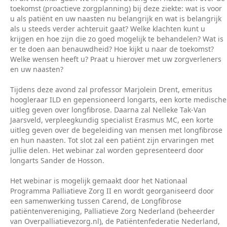
toekomst (proactieve zorgplanning) bij deze ziekte: wat is voor
u als patiënt en uw naasten nu belangrijk en wat is belangrijk
als u steeds verder achteruit gaat? Welke klachten kunt u
krijgen en hoe zijn die zo goed mogelijk te behandelen? Wat is
er te doen aan benauwdheid? Hoe kijkt u naar de toekomst?
Welke wensen heeft u? Praat u hierover met uw zorgverleners
en uw naasten?
Tijdens deze avond zal professor Marjolein Drent, emeritus
hoogleraar ILD en gepensioneerd longarts, een korte medische
uitleg geven over longfibrose. Daarna zal Nelleke Tak-Van
Jaarsveld, verpleegkundig specialist Erasmus MC, een korte
uitleg geven over de begeleiding van mensen met longfibrose
en hun naasten. Tot slot zal een patiënt zijn ervaringen met
jullie delen. Het webinar zal worden gepresenteerd door
longarts Sander de Hosson.
Het webinar is mogelijk gemaakt door het Nationaal
Programma Palliatieve Zorg II en wordt georganiseerd door
een samenwerking tussen Carend, de Longfibrose
patiëntenvereniging, Palliatieve Zorg Nederland (beheerder
van Overpalliatievezorg.nl), de Patiëntenfederatie Nederland,