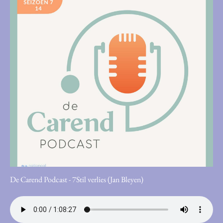
De Carend Podcast - 7Stil verlies (Jan Bleyen)