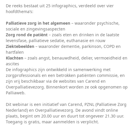
De reeks bestaat uit 25 infographics, verdeeld over vier
hoofdthema’s:
Palliatieve zorg in het algemeen
– waaronder psychische,
sociale en zingevingsaspecten
Zorg rond de patiënt
– zoals eten en drinken in de laatste
levensfase, palliatieve sedatie, euthanasie en rouw
Ziektebeelden
– waaronder dementie, parkinson, COPD en
hartfalen
Klachten
– zoals angst, benauwdheid, delier, vermoeidheid en
ascites
De infographics zijn ontwikkeld in samenwerking met
zorgprofessionals en een betrokken patiënten commissie, en
zijn vrij beschikbaar via de websites van Carend en
Overpalliatievezorg. Binnenkort worden ze ook opgenomen op
Palliaweb.
Dit webinar is een initiatief van Carend, PZNL (Palliatieve Zorg
Nederland) en Overpalliatievezorg. De avond vindt online
plaats, begint om 20.00 uur en duurt tot ongeveer 21.30 uur.
Toegang is gratis, maar aanmelden is verplicht.