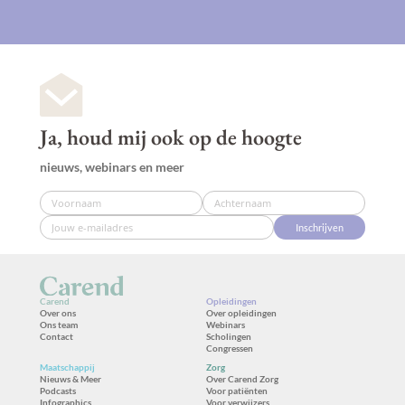
Ja, houd mij ook op de hoogte
nieuws, webinars en meer
Inschrijven
Carend
Opleidingen
Over ons
Over opleidingen
Ons team
Webinars
Contact
Scholingen
Congressen
Maatschappij
Zorg
Nieuws & Meer
Over Carend Zorg
Podcasts
Voor patiënten
Infographics
Voor verwijzers