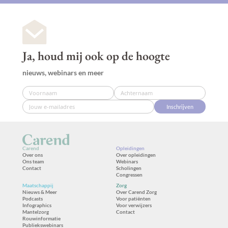
Ja, houd mij ook op de hoogte
nieuws, webinars en meer
Inschrijven
Carend
Opleidingen
Over ons
Over opleidingen
Ons team
Webinars
Contact
Scholingen
Congressen
Maatschappij
Zorg
Nieuws & Meer
Over Carend Zorg
Podcasts
Voor patiënten
Infographics
Voor verwijzers
Mantelzorg
Contact
Rouwinformatie
Publiekswebinars