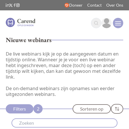
Doneer
Contact
Over Ons
Open
Nieuwe webinars
De live webinars kijk je op de aangegeven datum en
tijdstip online. Wanneer je je voor een live webinar
hebt ingeschreven, maar deze (toch) op een ander
tijdstip wilt kijken, dan kan dat gewoon met dezelfde
link.
De on-demand webinars zijn opnames van eerder
uitgezonden webinars.
2
Filters
Sorteren op