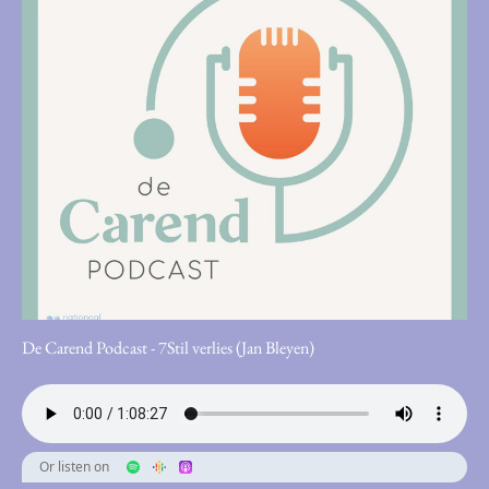
De Carend Podcast - 7Stil verlies (Jan Bleyen)
Or listen on