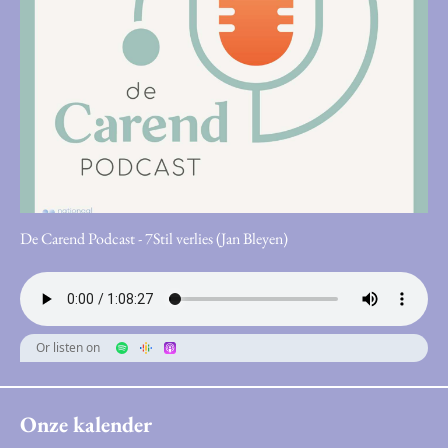
De Carend Podcast - 7Stil verlies (Jan Bleyen)
Or listen on
Onze kalender