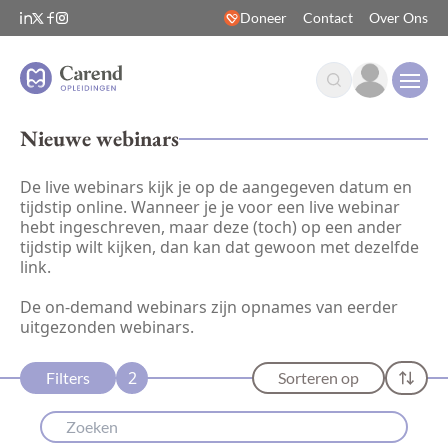
Doneer
Contact
Over Ons
Open
Nieuwe webinars
De live webinars kijk je op de aangegeven datum en
tijdstip online. Wanneer je je voor een live webinar
hebt ingeschreven, maar deze (toch) op een ander
tijdstip wilt kijken, dan kan dat gewoon met dezelfde
link.
De on-demand webinars zijn opnames van eerder
uitgezonden webinars.
2
Filters
Sorteren op