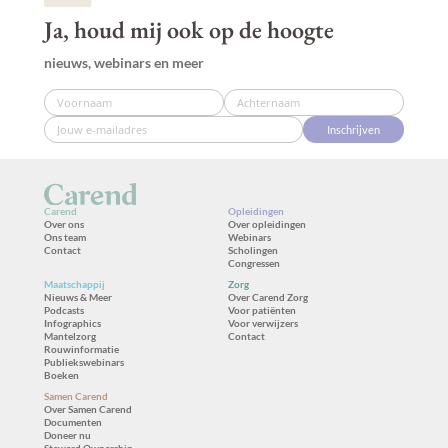
Ja, houd mij ook op de hoogte
nieuws, webinars en meer
Inschrijven
Carend
Opleidingen
Over ons
Over opleidingen
Ons team
Webinars
Contact
Scholingen
Congressen
Maatschappij
Zorg
Nieuws & Meer
Over Carend Zorg
Podcasts
Voor patiënten
Infographics
Voor verwijzers
Mantelzorg
Contact
Rouwinformatie
Publiekswebinars
Boeken
Samen Carend
Over Samen Carend
Documenten
Doneer nu