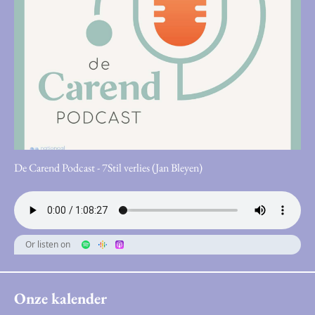
De Carend Podcast - 7Stil verlies (Jan Bleyen)
Or listen on
Onze kalender