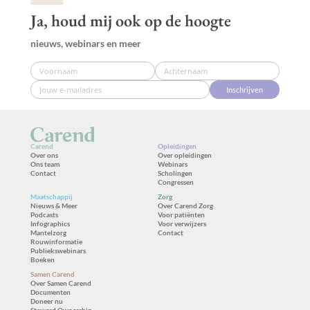
Ja, houd mij ook op de hoogte
nieuws, webinars en meer
Inschrijven
Carend
Opleidingen
Over ons
Over opleidingen
Ons team
Webinars
Contact
Scholingen
Congressen
Maatschappij
Zorg
Nieuws & Meer
Over Carend Zorg
Podcasts
Voor patiënten
Infographics
Voor verwijzers
Mantelzorg
Contact
Rouwinformatie
Publiekswebinars
Boeken
Samen Carend
Over Samen Carend
Documenten
Doneer nu