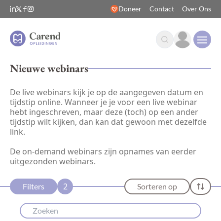
Doneer
Contact
Over Ons
Open
Nieuwe webinars
De live webinars kijk je op de aangegeven datum en
tijdstip online. Wanneer je je voor een live webinar
hebt ingeschreven, maar deze (toch) op een ander
tijdstip wilt kijken, dan kan dat gewoon met dezelfde
link.
De on-demand webinars zijn opnames van eerder
uitgezonden webinars.
2
Filters
Sorteren op