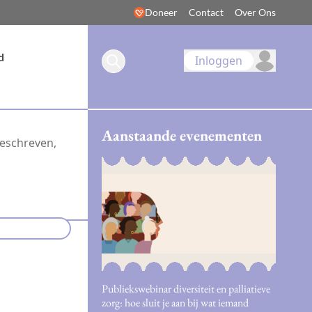
Doneer
Contact
Over Ons
d
Inloggen
Aanstaande evenementen
geschreven,
Publiekswebinar diversiteit en palliatieve
zorg: hoe sluit je aan bij wat iemand