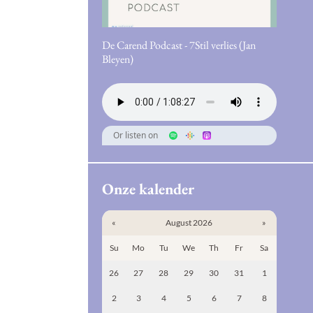
De Carend Podcast - 7Stil verlies (Jan
Bleyen)
Or listen on
Onze kalender
«
August 2026
»
Su
Mo
Tu
We
Th
Fr
Sa
26
27
28
29
30
31
1
2
3
4
5
6
7
8