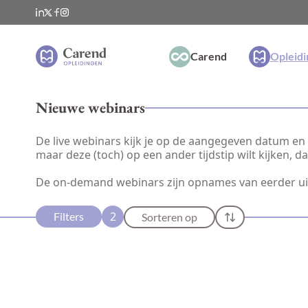
Carend
Opleid
Nieuwe webinars
De live webinars kijk je op de aangegeven datum en t
maar deze (toch) op een ander tijdstip wilt kijken, 
De on-demand webinars zijn opnames van eerder u
2
Filters
Sorteren op