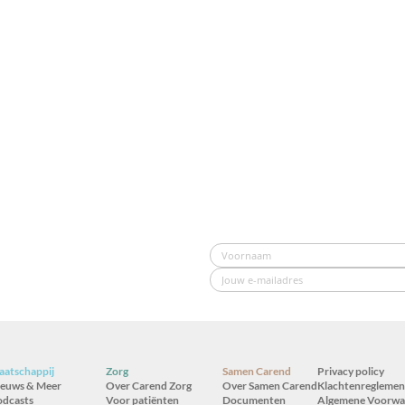
atschappij
Zorg
Samen Carend
Privacy policy
ieuws & Meer
Over Carend Zorg
Over Samen Carend
Klachtenreglemen
odcasts
Voor patiënten
Documenten
Algemene Voorwa