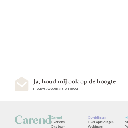
Ja, houd mij ook op de hoogte
nieuws, webinars en meer
Carend
Opleidingen
Ma
Over ons
Over opleidingen
N
Ons team
Webinars
P