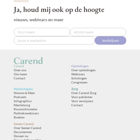
Ja, houd mij ook op de hoogte
nieuws, webinars en meer
Inschrijven
Carend
Opleidingen
Over ons
Over opleidingen
Ons team
Webinars
Contact
Scholingen
Congressen
Maatschappij
Zorg
Nieuws & Meer
Over Carend Zorg
Podcasts
Voor patiënten
Infographics
Voor verwijzers
Mantelzorg
Contact
Rouwinformatie
Publiekswebinars
Boeken
Samen Carend
Over Samen Carend
Documenten
Doneer nu