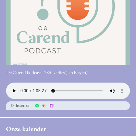
De Carend Podcast - 7Stil verlies (Jan Bleyen)
Or listen on
Onze kalender