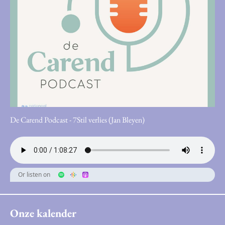
De Carend Podcast - 7Stil verlies (Jan Bleyen)
Or listen on
Onze kalender