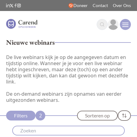
Doneer
Contact
Over Ons
Open
Nieuwe webinars
De live webinars kijk je op de aangegeven datum en
tijdstip online. Wanneer je je voor een live webinar
hebt ingeschreven, maar deze (toch) op een ander
tijdstip wilt kijken, dan kan dat gewoon met dezelfde
link.
De on-demand webinars zijn opnames van eerder
uitgezonden webinars.
2
Filters
Sorteren op