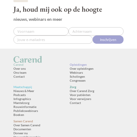
Ja, houd mij ook op de hoogte
nieuws, webinars en meer
Inschrijven
Carend
Opleidingen
Over ons
Over opleidingen
Ons team
Webinars
Contact
Scholingen
Congressen
Maatschappij
Zorg
Nieuws & Meer
Over Carend Zorg
Podcasts
Voor patiënten
Infographics
Voor verwijzers
Mantelzorg
Contact
Rouwinformatie
Publiekswebinars
Boeken
Samen Carend
Over Samen Carend
Documenten
Doneer nu