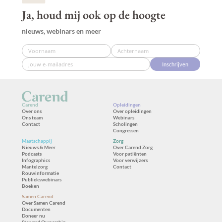
Ja, houd mij ook op de hoogte
nieuws, webinars en meer
Inschrijven
Carend
Opleidingen
Over ons
Over opleidingen
Ons team
Webinars
Contact
Scholingen
Congressen
Maatschappij
Zorg
Nieuws & Meer
Over Carend Zorg
Podcasts
Voor patiënten
Infographics
Voor verwijzers
Mantelzorg
Contact
Rouwinformatie
Publiekswebinars
Boeken
Samen Carend
Over Samen Carend
Documenten
Doneer nu