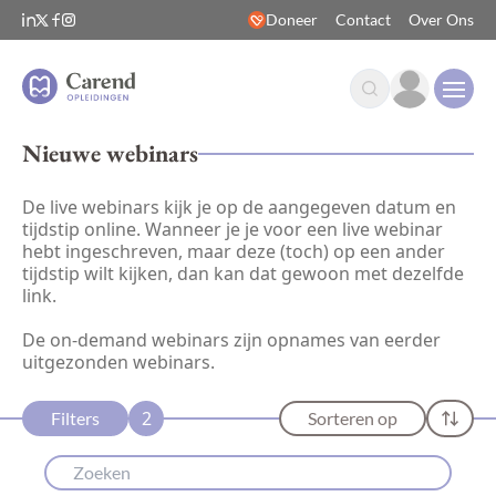
Doneer
Contact
Over Ons
Open
Nieuwe webinars
De live webinars kijk je op de aangegeven datum en
tijdstip online. Wanneer je je voor een live webinar
hebt ingeschreven, maar deze (toch) op een ander
tijdstip wilt kijken, dan kan dat gewoon met dezelfde
link.
De on-demand webinars zijn opnames van eerder
uitgezonden webinars.
2
Filters
Sorteren op