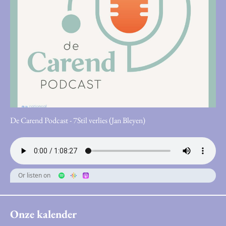
De Carend Podcast - 7Stil verlies (Jan Bleyen)
Or listen on
Onze kalender