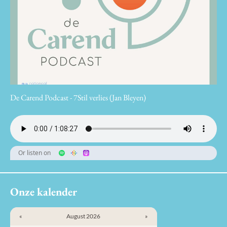
De Carend Podcast - 7Stil verlies (Jan Bleyen)
Or listen on
Onze kalender
«
August 2026
»