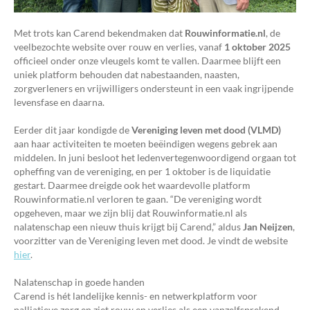
Met trots kan Carend bekendmaken dat
Rouwinformatie.nl
, de
veelbezochte website over rouw en verlies, vanaf
1 oktober 2025
officieel onder onze vleugels komt te vallen. Daarmee blijft een
uniek platform behouden dat nabestaanden, naasten,
zorgverleners en vrijwilligers ondersteunt in een vaak ingrijpende
levensfase en daarna.
Eerder dit jaar kondigde de
Vereniging leven met dood (VLMD)
aan haar activiteiten te moeten beëindigen wegens gebrek aan
middelen. In juni besloot het ledenvertegenwoordigend orgaan tot
opheffing van de vereniging, en per 1 oktober is de liquidatie
gestart. Daarmee dreigde ook het waardevolle platform
Rouwinformatie.nl verloren te gaan. “De vereniging wordt
opgeheven, maar we zijn blij dat Rouwinformatie.nl als
nalatenschap een nieuw thuis krijgt bij Carend,” aldus
Jan Neijzen
,
voorzitter van de Vereniging leven met dood. Je vindt de website
hier
.
Nalatenschap in goede handen
Carend is hét landelijke kennis- en netwerkplatform voor
palliatieve zorg en ziet rouw en verlies als een vanzelfsprekend