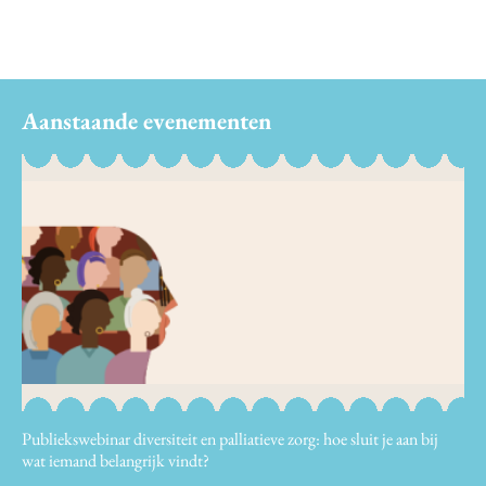
Aanstaande evenementen
Publiekswebinar diversiteit en palliatieve zorg: hoe sluit je aan bij
wat iemand belangrijk vindt?