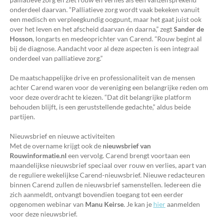
onderdeel daarvan. “Palliatieve zorg wordt vaak bekeken vanuit
een medisch en verpleegkundig oogpunt, maar het gaat juist ook
over het leven en het afscheid daarvan én daarna,” zegt
Sander de
Hosson
, longarts en medeoprichter van Carend. “Rouw begint al
bij de diagnose. Aandacht voor al deze aspecten is een integraal
onderdeel van palliatieve zorg.”
De maatschappelijke drive en professionaliteit van de mensen
achter Carend waren voor de vereniging een belangrijke reden om
voor deze overdracht te kiezen. “Dat dit belangrijke platform
behouden blijft, is een geruststellende gedachte,” aldus beide
partijen.
Nieuwsbrief en nieuwe activiteiten
Met de overname krijgt ook de
nieuwsbrief van
Rouwinformatie.nl
een vervolg. Carend brengt voortaan een
maandelijkse nieuwsbrief speciaal over rouw en verlies, apart van
de reguliere wekelijkse Carend-nieuwsbrief. Nieuwe redacteuren
binnen Carend zullen de nieuwsbrief samenstellen. Iedereen die
zich aanmeldt, ontvangt bovendien toegang tot een eerder
opgenomen webinar van
Manu Keirse
. Je kan je
hier
aanmelden
voor deze nieuwsbrief.