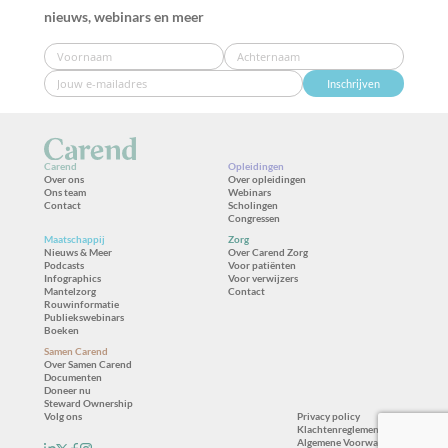
nieuws, webinars en meer
Inschrijven
Carend
Opleidingen
Over ons
Over opleidingen
Ons team
Webinars
Contact
Scholingen
Congressen
Maatschappij
Zorg
Nieuws & Meer
Over Carend Zorg
Podcasts
Voor patiënten
Infographics
Voor verwijzers
Mantelzorg
Contact
Rouwinformatie
Publiekswebinars
Boeken
Samen Carend
Over Samen Carend
Documenten
Doneer nu
Steward Ownership
Volg ons
Privacy policy
Klachtenreglement
Algemene Voorwaarden