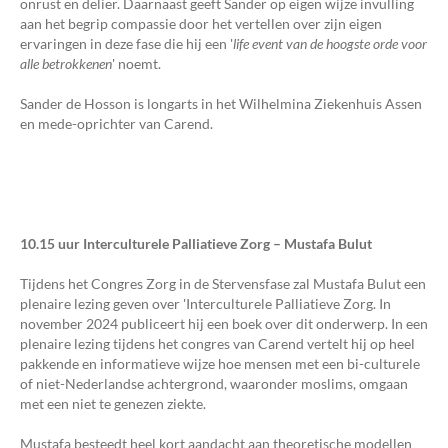
onrust en delier. Daarnaast geeft Sander op eigen wijze invulling
aan het begrip compassie door het vertellen over zijn eigen
ervaringen in deze fase die hij een '
life event van de hoogste orde voor
alle betrokkenen
' noemt.
Sander de Hosson is longarts in het Wilhelmina Ziekenhuis Assen
en mede-oprichter van Carend.
10.15 uur Interculturele Palliatieve Zorg – Mustafa Bulut
Tijdens het Congres Zorg in de Stervensfase zal Mustafa Bulut een
plenaire lezing geven over 'Interculturele Palliatieve Zorg. In
november 2024 publiceert hij een boek over dit onderwerp. In een
plenaire lezing tijdens het congres van Carend vertelt hij op heel
pakkende en informatieve wijze hoe mensen met een bi-culturele
of niet-Nederlandse achtergrond, waaronder moslims, omgaan
met een niet te genezen ziekte.
Mustafa besteedt heel kort aandacht aan theoretische modellen