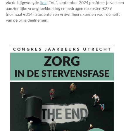
via de bijgevoegde
link
! Tot 1 september 2024 profiteer je van een
aanzienlijke vroegboekkorting en bedragen de kosten €279
(normaal €314). Studenten en vrijwilligers kunnen voor de helft
van de prijs deelnemen.