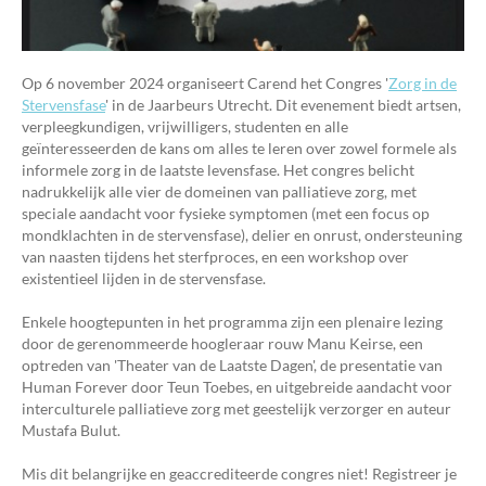
Op 6 november 2024 organiseert Carend het Congres '
Zorg in de
Stervensfase
' in de Jaarbeurs Utrecht. Dit evenement biedt artsen,
verpleegkundigen, vrijwilligers, studenten en alle
geïnteresseerden de kans om alles te leren over zowel formele als
informele zorg in de laatste levensfase. Het congres belicht
nadrukkelijk alle vier de domeinen van palliatieve zorg, met
speciale aandacht voor fysieke symptomen (met een focus op
mondklachten in de stervensfase), delier en onrust, ondersteuning
van naasten tijdens het sterfproces, en een workshop over
existentieel lijden in de stervensfase.
Enkele hoogtepunten in het programma zijn een plenaire lezing
door de gerenommeerde hoogleraar rouw Manu Keirse, een
optreden van 'Theater van de Laatste Dagen', de presentatie van
Human Forever door Teun Toebes, en uitgebreide aandacht voor
interculturele palliatieve zorg met geestelijk verzorger en auteur
Mustafa Bulut.
Mis dit belangrijke en geaccrediteerde congres niet! Registreer je