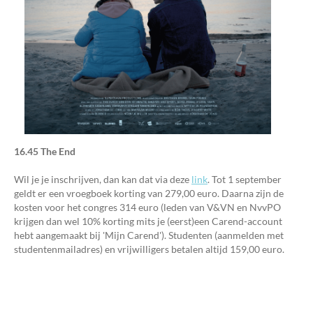
16.45 The End
Wil je je inschrijven, dan kan dat via deze
link
. Tot 1 september
geldt er een vroegboek korting van 279,00 euro. Daarna zijn de
kosten voor het congres 314 euro (leden van V&VN en NvvPO
krijgen dan wel 10% korting mits je (eerst)een Carend-account
hebt aangemaakt bij 'Mijn Carend'). Studenten (aanmelden met
studentenmailadres) en vrijwilligers betalen altijd 159,00 euro.