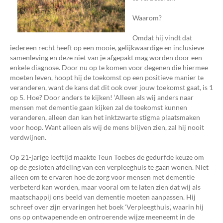
Waarom?
Omdat hij vindt dat
iedereen recht heeft op een mooie, gelijkwaardige en inclusieve
samenleving en deze niet van je afgepakt mag worden door een
enkele diagnose. Door nu op te komen voor degenen die hiermee
moeten leven, hoopt hij de toekomst op een positieve manier te
veranderen, want de kans dat dit ook over jouw toekomst gaat, is 1
op 5. Hoe? Door anders te kijken! ‘Alleen als wij anders naar
mensen met dementie gaan kijken zal de toekomst kunnen
veranderen, alleen dan kan het inktzwarte stigma plaatsmaken
voor hoop. Want alleen als wij de mens blijven zien, zal hij nooit
verdwijnen.
Op 21-jarige leeftijd maakte Teun Toebes de gedurfde keuze om
op de gesloten afdeling van een verpleeghuis te gaan wonen. Niet
alleen om te ervaren hoe de zorg voor mensen met dementie
verbeterd kan worden, maar vooral om te laten zien dat wij als
maatschappij ons beeld van dementie moeten aanpassen. Hij
schreef over zijn ervaringen het boek 'Verpleegthuis', waarin hij
ons op ontwapenende en ontroerende wijze meeneemt in de