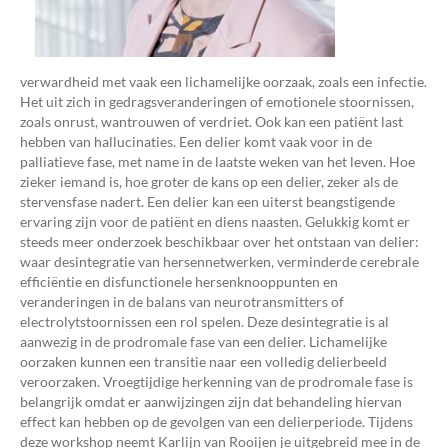
verwardheid met vaak een lichamelijke oorzaak, zoals een infectie.
Het uit zich in gedragsveranderingen of emotionele stoornissen,
zoals onrust, wantrouwen of verdriet. Ook kan een patiënt last
hebben van hallucinaties. Een delier komt vaak voor in de
palliatieve fase, met name in de laatste weken van het leven. Hoe
zieker iemand is, hoe groter de kans op een delier, zeker als de
stervensfase nadert. Een delier kan een uiterst beangstigende
ervaring zijn voor de patiënt en diens naasten. Gelukkig komt er
steeds meer onderzoek beschikbaar over het ontstaan van delier:
waar desintegratie van hersennetwerken, verminderde cerebrale
efficiëntie en disfunctionele hersenknooppunten en
veranderingen in de balans van neurotransmitters of
electrolytstoornissen een rol spelen. Deze desintegratie is al
aanwezig in de prodromale fase van een delier. Lichamelijke
oorzaken kunnen een transitie naar een volledig delierbeeld
veroorzaken. Vroegtijdige herkenning van de prodromale fase is
belangrijk omdat er aanwijzingen zijn dat behandeling hiervan
effect kan hebben op de gevolgen van een delierperiode. Tijdens
deze workshop neemt Karlijn van Rooijen je uitgebreid mee in de