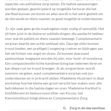
aspecten van palliatieve zorg samen. De laatste aanpassingen
worden gedaan, geanticipeerd op mogelijke factoren die het
sterfbed kunnen verstoren en alles wordt in het werk gesteld om
de stervende en diens naasten zo goed mogelijk te ondersteunen.
Er zijn vaak geen grote maatregelen meer nodig of wenselijk. Het
zit hem juist in de kleine en subtiele dingen, die aandacht hebben
voor wat de patiënt en diens naasten beweegt. Complementaire
zorg kan daarbij een echte weldaad zijn. Geurige oliën kunnen
troost bieden, een prettige(r) omgeving creëren en bijdragen aan
het verlichten van angst en stress. Ze kunnen daarnaast
aantoonbaar toegepast worden bij pijn, voor huid- of mondzorg.
Een compassievolle lichte handinwrijving kan iedereen leren en
kan diepe rust en troost brengen. Jij als zorgverlener wordt
evenmin vergeten, want complementaire zorg kan ook jou
ondersteunen en in je kracht zetten. Madeleine illustreert in deze
workshop hoe het kleine een groot verschil kan maken voor alle
betrokkenen in die laatste dagen en uren. Madeleine Kerkhof is
hoofddocent en bestuursvoorzitter van Kicozo, het
Kennisinstituut Integratieve en Complementaire Zorg.
G. Zorg in de stervensfase