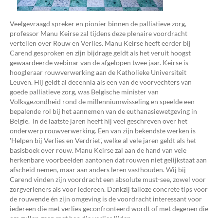
Veelgevraagd spreker en pionier binnen de palliatieve zorg,
professor Manu Keirse zal tijdens deze plenaire voordracht
vertellen over Rouw en Verlies. Manu Keirse heeft eerder bij
Carend gesproken en zijn bijdrage geldt als het veruit hoogst
gewaardeerde webinar van de afgelopen twee jaar. Keirse is
hoogleraar rouwverwerking aan de Katholieke Universiteit
Leuven. Hij geldt al decennia als een van de voorvechters van
goede palliatieve zorg, was Belgische minister van
Volksgezondheid rond de millenniumwisseling en speelde een
bepalende rol bij het aannemen van de euthanasiewetgeving in
België. In de laatste jaren heeft hij veel geschreven over het
onderwerp rouwverwerking. Een van zijn bekendste werken is
'Helpen bij Verlies en Verdriet', welke al vele jaren geldt als het
basisboek over rouw. Manu Keirse zal aan de hand van vele
herkenbare voorbeelden aantonen dat rouwen niet gelijkstaat aan
afscheid nemen, maar aan anders leren vasthouden. Wij bij
Carend vinden zijn voordracht een absolute must-see, zowel voor
zorgverleners als voor iedereen. Dankzij talloze concrete tips voor
de rouwende én zijn omgeving is de voordracht interessant voor
iedereen die met verlies geconfronteerd wordt of met degenen die