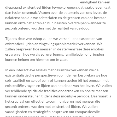
eindigheid kan een
diepgaand existentieel lijden teweegbrengen, dat vaak dieper gaat
dan fysiek ongemak. Vragen over de betekenis van ons leven, de
nalatenschap die we achterlaten en de grenzen van ons bestaan
kunnen onze patiënten en hun naasten overstelpen wanneer ze
geconfronteerd worden met de realiteit van de dood.
Tijdens deze workshop zullen we verschillende aspecten van
existentieel lijden en zingevingsproblematiek verkennen. We
zullen bespreken hoe mensen in de stervensfase deze emoties
ervaren en hoe we als zorgverleners, familieleden of vrienden
kunnen helpen om hiermee om te gaan.
In een interactieve sessies met casuïstiek verkennen we de
existentialistische perspectieven op lijden en bespreken we hoe
spiritualiteit en geloof een rol kunnen spelen bij het omgaan met
existentiële vragen en lijden aan het einde van het leven. We zullen
verschillende spirituele tradities onderzoeken en hoe ze mensen
kunnen ondersteunen tijdens deze moeilijke periode. Daarnaast is
het cruciaal om effectief te communiceren met mensen die
geconfronteerd worden met existentieel lijden. We zullen
vaardigheden en strategieën bespreken om compassievolle
gesprekken te voeren en ruimte te bieden aan de unieke