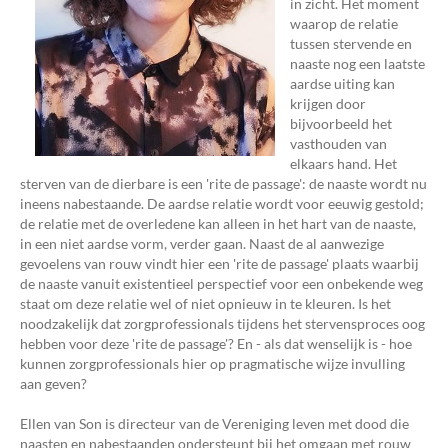
in zicht. Het moment
waarop de relatie
tussen stervende en
naaste nog een laatste
aardse uiting kan
krijgen door
bijvoorbeeld het
vasthouden van
elkaars hand. Het
sterven van de dierbare is een 'rite de passage': de naaste wordt nu
ineens nabestaande. De aardse relatie wordt voor eeuwig gestold;
de relatie met de overledene kan alleen in het hart van de naaste,
in een niet aardse vorm, verder gaan. Naast de al aanwezige
gevoelens van rouw vindt hier een 'rite de passage' plaats waarbij
de naaste vanuit existentieel perspectief voor een onbekende weg
staat om deze relatie wel of niet opnieuw in te kleuren. Is het
noodzakelijk dat zorgprofessionals tijdens het stervensproces oog
hebben voor deze 'rite de passage'? En - als dat wenselijk is - hoe
kunnen zorgprofessionals hier op pragmatische wijze invulling
aan geven?
Ellen van Son is directeur van de Vereniging leven met dood die
naasten en nabestaanden ondersteunt bij het omgaan met rouw