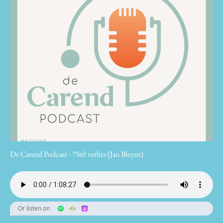
De Carend Podcast - 7Stil verlies (Jan Bleyen)
Or listen on