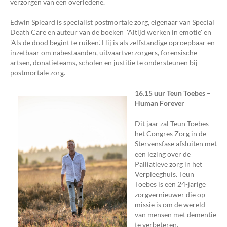
verzorgen van een overledene.
Edwin Spieard is specialist postmortale zorg, eigenaar van Special
Death Care en auteur van de boeken 'Altijd werken in emotie' en
'Als de dood begint te ruiken'. Hij is als zelfstandige oproepbaar en
inzetbaar om nabestaanden, uitvaartverzorgers, forensische
artsen, donatieteams, scholen en justitie te ondersteunen bij
postmortale zorg.
16.15 uur Teun Toebes –
Human Forever
Dit jaar zal Teun Toebes
het Congres Zorg in de
Stervensfase afsluiten met
een lezing over de
Palliatieve zorg in het
Verpleeghuis. Teun
Toebes is een 24-jarige
zorgvernieuwer die op
missie is om de wereld
van mensen met dementie
te verbeteren.