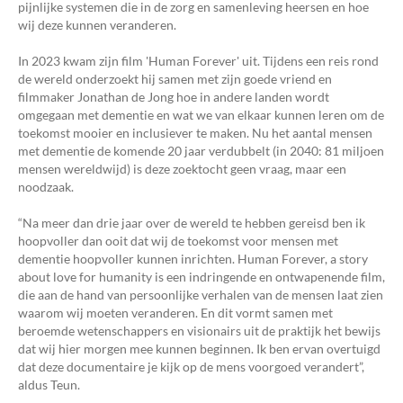
pijnlijke systemen die in de zorg en samenleving heersen en hoe
wij deze kunnen veranderen.
In 2023 kwam zijn film 'Human Forever' uit. Tijdens een reis rond
de wereld onderzoekt hij samen met zijn goede vriend en
filmmaker Jonathan de Jong hoe in andere landen wordt
omgegaan met dementie en wat we van elkaar kunnen leren om de
toekomst mooier en inclusiever te maken. Nu het aantal mensen
met dementie de komende 20 jaar verdubbelt (in 2040: 81 miljoen
mensen wereldwijd) is deze zoektocht geen vraag, maar een
noodzaak.
“Na meer dan drie jaar over de wereld te hebben gereisd ben ik
hoopvoller dan ooit dat wij de toekomst voor mensen met
dementie hoopvoller kunnen inrichten. Human Forever, a story
about love for humanity is een indringende en ontwapenende film,
die aan de hand van persoonlijke verhalen van de mensen laat zien
waarom wij moeten veranderen. En dit vormt samen met
beroemde wetenschappers en visionairs uit de praktijk het bewijs
dat wij hier morgen mee kunnen beginnen. Ik ben ervan overtuigd
dat deze documentaire je kijk op de mens voorgoed verandert”,
aldus Teun.