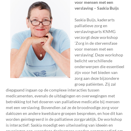
voor mensen met een
verslaving – Saskia Buijs
Saskia Buijs, kaderarts
palliatieve zorg en
verslavingsarts KNMG
verzorgt deze workshop
'Zorg in de stervensfase
voor mensen met een
verslaving'. Deze workshop
belicht verschillende
onderwerpen die essentieel
zijn voor het bieden van
zorg aan deze bijzondere
groep patiënten. Zij zal
diepgaand ingaan op de complexe interacties tussen
medicamenten, evenals de uitdagingen en overwegingen met
betrekking tot het doseren van palliatieve medicatie bij mensen
met een verslaving. Bovendien zal ze de broodnodige zorg voor
daklozen en andere kwetsbare groepen bespreken, en hoe dit kan
worden geïntegreerd in de palliatieve zorgpraktijk. De workshop
is interactief: Saskia moedigt een uitwisseling van ideeën en
ervaringen aan, waardoor deelnemers worden aangemoedigd om