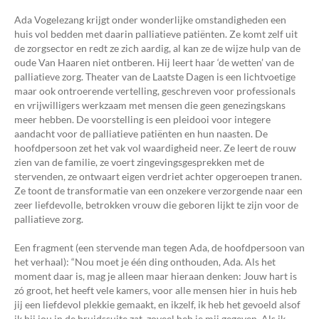
Ada Vogelezang krijgt onder wonderlijke omstandigheden een
huis vol bedden met daarin palliatieve patiënten. Ze komt zelf uit
de zorgsector en redt ze zich aardig, al kan ze de wijze hulp van de
oude Van Haaren niet ontberen. Hij leert haar ‘de wetten’ van de
palliatieve zorg. Theater van de Laatste Dagen is een lichtvoetige
maar ook ontroerende vertelling, geschreven voor professionals
en vrijwilligers werkzaam met mensen die geen genezingskans
meer hebben. De voorstelling is een pleidooi voor integere
aandacht voor de palliatieve patiënten en hun naasten. De
hoofdpersoon zet het vak vol waardigheid neer. Ze leert de rouw
zien van de familie, ze voert zingevingsgesprekken met de
stervenden, ze ontwaart eigen verdriet achter opgeroepen tranen.
Ze toont de transformatie van een onzekere verzorgende naar een
zeer liefdevolle, betrokken vrouw die geboren lijkt te zijn voor de
palliatieve zorg.
Een fragment (een stervende man tegen Ada, de hoofdpersoon van
het verhaal): “Nou moet je één ding onthouden, Ada. Als het
moment daar is, mag je alleen maar hieraan denken: Jouw hart is
zó groot, het heeft vele kamers, voor alle mensen hier in huis heb
jij een liefdevol plekkie gemaakt, en ikzelf, ik heb het gevoeld alsof
ik bij jou in de bruidssuite zat, zoveel heb je mij gegeven. Als ik