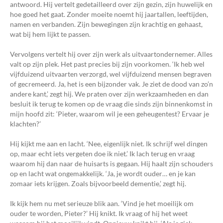
antwoord. Hij vertelt gedetailleerd over zijn gezin, zijn huwelijk en
hoe goed het gaat. Zonder moeite noemt hij jaartallen, leeftijden,
namen en verbanden. Zijn bewegingen zijn krachtig en gehaast,
wat bij hem lijkt te passen.
Vervolgens vertelt hij over zijn werk als uitvaartondernemer. Alles
valt op zijn plek. Het past precies bij zijn voorkomen. ‘Ik heb wel
vijfduizend uitvaarten verzorgd, wel vijfduizend mensen begraven
of gecremeerd. Ja, het is een bijzonder vak. Je ziet de dood van zo’n
andere kant,’ zegt hij. We praten over zijn werkzaamheden en dan
besluit ik terug te komen op de vraag die sinds zijn binnenkomst in
mijn hoofd zit: ‘Pieter, waarom wil je een geheugentest? Ervaar je
klachten?’
Hij kijkt me aan en lacht. ‘Nee, eigenlijk niet. Ik schrijf wel dingen
op, maar echt iets vergeten doe ik niet.’ Ik lach terug en vraag
waarom hij dan naar de huisarts is gegaan. Hij haalt zijn schouders
op en lacht wat ongemakkelijk. ‘Ja, je wordt ouder… en je kan
zomaar iets krijgen. Zoals bijvoorbeeld dementie,’ zegt hij.
Ik kijk hem nu met serieuze blik aan. ‘Vind je het moeilijk om
ouder te worden, Pieter?’ Hij knikt. Ik vraag of hij het weet