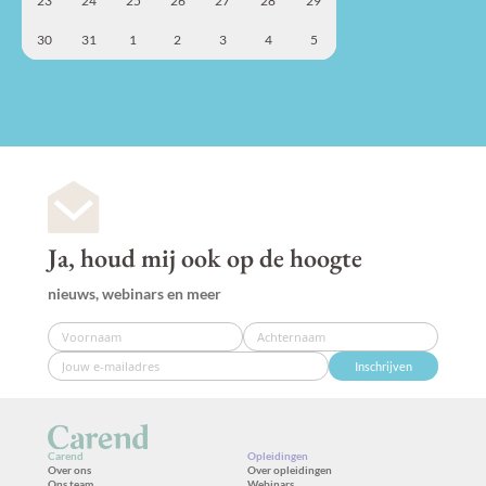
23
24
25
26
27
28
29
30
31
1
2
3
4
5
Ja, houd mij ook op de hoogte
nieuws, webinars en meer
Inschrijven
Carend
Opleidingen
Over ons
Over opleidingen
Ons team
Webinars