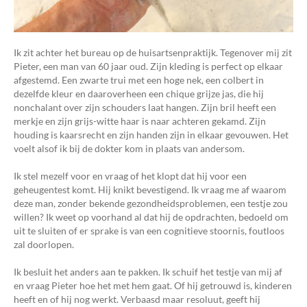
Ik zit achter het bureau op de huisartsenpraktijk. Tegenover mij zit
Pieter, een man van 60 jaar oud. Zijn kleding is perfect op elkaar
afgestemd. Een zwarte trui met een hoge nek, een colbert in
dezelfde kleur en daaroverheen een chique grijze jas, die hij
nonchalant over zijn schouders laat hangen. Zijn bril heeft een
merkje en zijn grijs-witte haar is naar achteren gekamd. Zijn
houding is kaarsrecht en zijn handen zijn in elkaar gevouwen. Het
voelt alsof ik bij de dokter kom in plaats van andersom.
Ik stel mezelf voor en vraag of het klopt dat hij voor een
geheugentest komt. Hij knikt bevestigend. Ik vraag me af waarom
deze man, zonder bekende gezondheidsproblemen, een testje zou
willen? Ik weet op voorhand al dat hij de opdrachten, bedoeld om
uit te sluiten of er sprake is van een cognitieve stoornis, foutloos
zal doorlopen.
Ik besluit het anders aan te pakken. Ik schuif het testje van mij af
en vraag Pieter hoe het met hem gaat. Of hij getrouwd is, kinderen
heeft en of hij nog werkt. Verbaasd maar resoluut, geeft hij