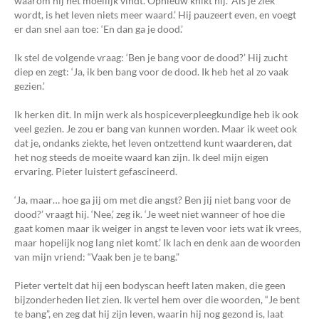
waarom hij het moeilijk vindt. Opnieuw knikt hij. ‘Als je ziek
wordt, is het leven niets meer waard.’ Hij pauzeert even, en voegt
er dan snel aan toe: ‘En dan ga je dood.’
Ik stel de volgende vraag: ‘Ben je bang voor de dood?’ Hij zucht
diep en zegt: ‘Ja, ik ben bang voor de dood. Ik heb het al zo vaak
gezien.’
Ik herken dit. In mijn werk als hospiceverpleegkundige heb ik ook
veel gezien. Je zou er bang van kunnen worden. Maar ik weet ook
dat je, ondanks ziekte, het leven ontzettend kunt waarderen, dat
het nog steeds de moeite waard kan zijn. Ik deel mijn eigen
ervaring. Pieter luistert gefascineerd.
‘Ja, maar… hoe ga jij om met die angst? Ben jij niet bang voor de
dood?’ vraagt hij. ‘Nee,’ zeg ik. ‘Je weet niet wanneer of hoe die
gaat komen maar ik weiger in angst te leven voor iets wat ik vrees,
maar hopelijk nog lang niet komt.’ Ik lach en denk aan de woorden
van mijn vriend: “Vaak ben je te bang.”
Pieter vertelt dat hij een bodyscan heeft laten maken, die geen
bijzonderheden liet zien. Ik vertel hem over die woorden, “Je bent
te bang”, en zeg dat hij zijn leven, waarin hij nog gezond is, laat