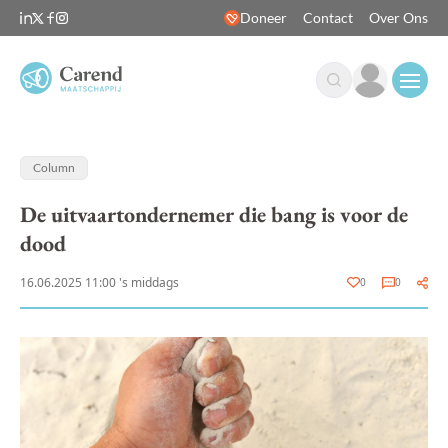
Doneer
Contact
Over Ons
Open
Column
De uitvaartondernemer die bang is voor de
dood
16.06.2025 11:00 's middags
0
0