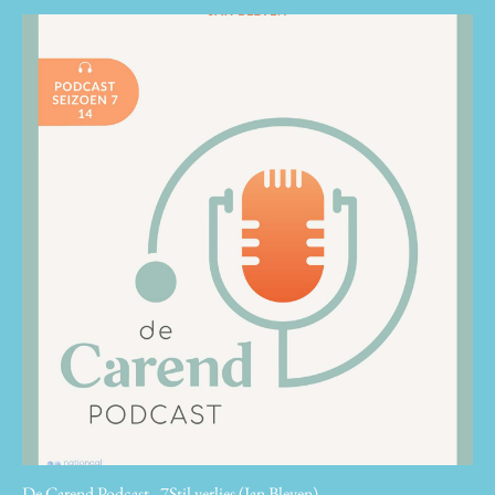
De Carend Podcast - 7Stil verlies (Jan Bleyen)