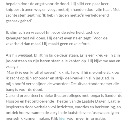
bepalen door de angst voor de dood. Hij slikt een paar keer,
knippert tranen weg en veegt met zijn handen door zijn haar. Met
zachte stem zegt hij: ‘Ik heb in tijden niet zo’n verhelderend
gesprek gehad.’
Ik glimlach en vraag of hij, voor de zekerheid, toch de
geheugentest wil doen. Hij denkt even na en zegt: ‘Voor de
zekerheid dan maar.’ Hij maakt geen enkele fout.
Als hij weggaat, blijft hij bij de deur staan. Er is een kreukel in zijn
jas ontstaan en zijn haren staan alle kanten op. Hij kijkt me aan en
vraagt:
‘Mag ik je een knuffel geven?’ Ik knik. Terwijl hij me omhelst, klop
ik zacht op zijn schouder en strijk de kreukel in zijn jas glad. In
mijn hoofd verschijnen de woorden: De uitvaartondernemer die
bang is voor de dood.
Carend presenteert unieke theatercolleges met longarts Sander de
Hosson en het ontroerende Theater van de Laatste Dagen. Laat je
inspireren door verhalen vol inzichten, emoties en herkenning, en
ontdek hoe we samen de zorg in de laatste levensfase waardig en
menselijk kunnen maken. Klik
hier
voor meer informatie.