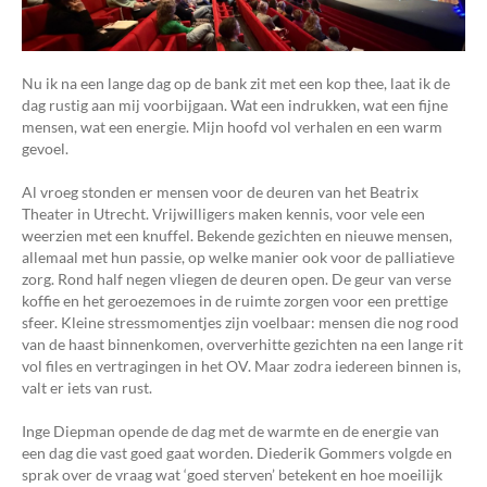
Nu ik na een lange dag op de bank zit met een kop thee, laat ik de
dag rustig aan mij voorbijgaan. Wat een indrukken, wat een fijne
mensen, wat een energie. Mijn hoofd vol verhalen en een warm
gevoel.
Al vroeg stonden er mensen voor de deuren van het Beatrix
Theater in Utrecht. Vrijwilligers maken kennis, voor vele een
weerzien met een knuffel. Bekende gezichten en nieuwe mensen,
allemaal met hun passie, op welke manier ook voor de palliatieve
zorg. Rond half negen vliegen de deuren open. De geur van verse
koffie en het geroezemoes in de ruimte zorgen voor een prettige
sfeer. Kleine stressmomentjes zijn voelbaar: mensen die nog rood
van de haast binnenkomen, oververhitte gezichten na een lange rit
vol files en vertragingen in het OV. Maar zodra iedereen binnen is,
valt er iets van rust.
Inge Diepman opende de dag met de warmte en de energie van
een dag die vast goed gaat worden. Diederik Gommers volgde en
sprak over de vraag wat ‘goed sterven’ betekent en hoe moeilijk