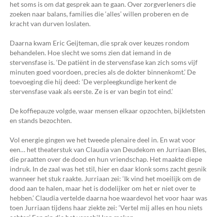
het soms is om dat gesprek aan te gaan. Over zorgverleners die
zoeken naar balans, families die ‘alles’ willen proberen en de
kracht van durven loslaten.
Daarna kwam Eric Geijteman, die sprak over keuzes rondom
behandelen. Hoe slecht we soms zien dat iemand in de
stervensfase is. ‘De patiënt in de stervensfase kan zich soms vijf
minuten goed voordoen, precies als de dokter binnenkomt.’ De
toevoeging die hij deed: ‘De verpleegkundige herkent de
stervensfase vaak als eerste. Ze is er van begin tot eind.’
De koffiepauze volgde, waar mensen elkaar opzochten, bijkletsten
en stands bezochten.
Vol energie gingen we het tweede plenaire deel in. En wat voor
een… het theaterstuk van Claudia van Deudekom en Jurriaan Bles,
die praatten over de dood en hun vriendschap. Het maakte diepe
indruk. In de zaal was het stil, hier en daar klonk soms zacht gesnik
wanneer het stuk raakte. Jurriaan zei: ‘Ik vind het moeilijk om de
dood aan te halen, maar het is dodelijker om het er niet over te
hebben.’ Claudia vertelde daarna hoe waardevol het voor haar was
toen Jurriaan tijdens haar ziekte zei: ‘Vertel mij alles en hou niets