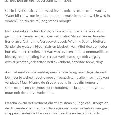
achter.’ Een zin die het verschil kan maken.
Carlo Leget sprak over bewust leven, ook als het moeilijk wordt.
‘Want bij rouw kun je niet uitstappen, maar je kunt er wel je weg in
vinden.’ Een zin die mij nog steeds bijblijft.
Na de uitgebreide lunch volgden de workshops, stuk voor stuk
gevuld met kennis, ervaring en inspiratie. Manu Keirse, Jennifer
Bergkamp, Cathalijne Verboeket, Jacob Wielink, Sabine Netters,
Sander de Hosson, Floor Bols en Liesbeth van Vliet deelden ieder
hun eigen perspectief. Het was van tevoren al bijna onmogelijk te
kiezen, maar een ding is zeker dat welke sessie je ook volgde,
overal proefde je dezelfde betrokkenheid, dezelfde toewijding.
Aan het eind van de middag keerden we terug naar de grote zaal.
De meeste wel een beetje moe en verzadigd na alle informatie van
vandaag. Maar Menno de Bree wist ons in met zijn humor en
scherpe blik nog enthousiast te houden. Hij bracht luchtigheid,
maar ook de nodige nadenkers.
Daarna kwam het moment om stil te staan bij Inge van Drongelen,
de drijvende kracht achter de congressen waar ze helaas mee gaat
stoppen. Sander de Hosson sprak haar toe en het applaus dat