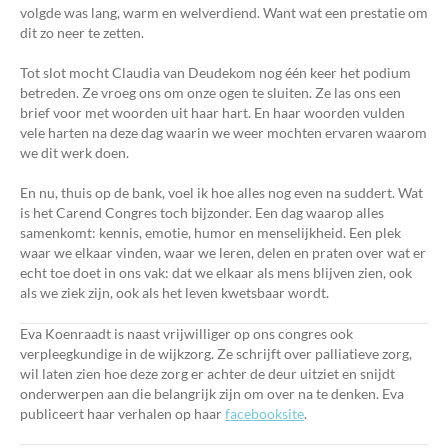
volgde was lang, warm en welverdiend. Want wat een prestatie om
dit zo neer te zetten.
Tot slot mocht Claudia van Deudekom nog één keer het podium
betreden. Ze vroeg ons om onze ogen te sluiten. Ze las ons een
brief voor met woorden uit haar hart. En haar woorden vulden
vele harten na deze dag waarin we weer mochten ervaren waarom
we dit werk doen.
En nu, thuis op de bank, voel ik hoe alles nog even na suddert. Wat
is het Carend Congres toch bijzonder. Een dag waarop alles
samenkomt: kennis, emotie, humor en menselijkheid. Een plek
waar we elkaar vinden, waar we leren, delen en praten over wat er
echt toe doet in ons vak: dat we elkaar als mens blijven zien, ook
als we ziek zijn, ook als het leven kwetsbaar wordt.
Eva Koenraadt is naast vrijwilliger op ons congres ook
verpleegkundige in de wijkzorg. Ze schrijft over palliatieve zorg,
wil laten zien hoe deze zorg er achter de deur uitziet en snijdt
onderwerpen aan die belangrijk zijn om over na te denken. Eva
publiceert haar verhalen op haar
facebooksite
.