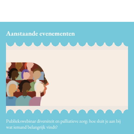
Aanstaande evenementen
Publiekswebinar diversiteit en palliatieve zorg: hoe sluit je aan bij
wat iemand belangrijk vindt?