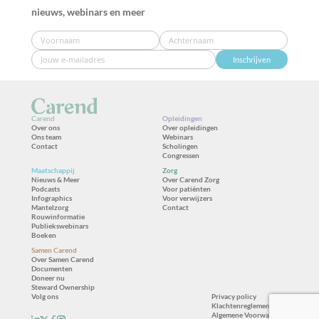
nieuws, webinars en meer
Inschrijven
Carend
Opleidingen
Over ons
Over opleidingen
Ons team
Webinars
Contact
Scholingen
Congressen
Maatschappij
Zorg
Nieuws & Meer
Over Carend Zorg
Podcasts
Voor patiënten
Infographics
Voor verwijzers
Mantelzorg
Contact
Rouwinformatie
Publiekswebinars
Boeken
Samen Carend
Over Samen Carend
Documenten
Doneer nu
Steward Ownership
Volg ons
Privacy policy
Klachtenreglement
Algemene Voorwaarden