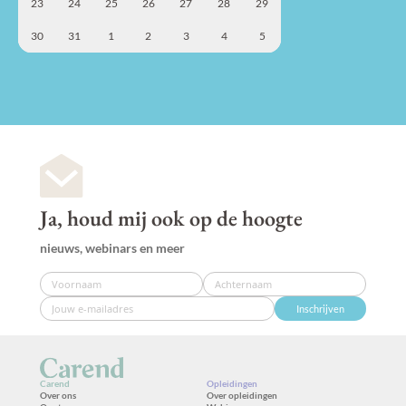
23
24
25
26
27
28
29
30
31
1
2
3
4
5
Ja, houd mij ook op de hoogte
nieuws, webinars en meer
Inschrijven
Carend
Opleidingen
Over ons
Over opleidingen