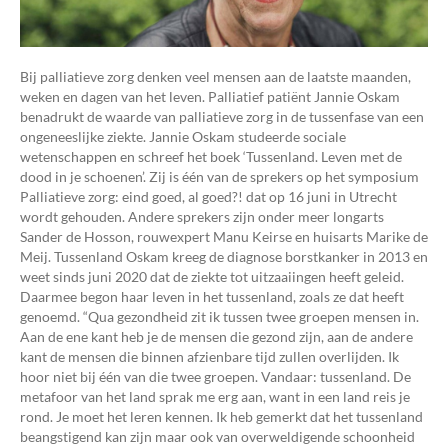
Bij palliatieve zorg denken veel mensen aan de laatste maanden,
weken en dagen van het leven. Palliatief patiënt Jannie Oskam
benadrukt de waarde van palliatieve zorg in de tussenfase van een
ongeneeslijke ziekte. Jannie Oskam studeerde sociale
wetenschappen en schreef het boek ‘Tussenland. Leven met de
dood in je schoenen’. Zij is één van de sprekers op het symposium
Palliatieve zorg: eind goed, al goed?! dat op 16 juni in Utrecht
wordt gehouden. Andere sprekers zijn onder meer longarts
Sander de Hosson, rouwexpert Manu Keirse en huisarts Marike de
Meij. Tussenland Oskam kreeg de diagnose borstkanker in 2013 en
weet sinds juni 2020 dat de ziekte tot uitzaaiingen heeft geleid.
Daarmee begon haar leven in het tussenland, zoals ze dat heeft
genoemd. “Qua gezondheid zit ik tussen twee groepen mensen in.
Aan de ene kant heb je de mensen die gezond zijn, aan de andere
kant de mensen die binnen afzienbare tijd zullen overlijden. Ik
hoor niet bij één van die twee groepen. Vandaar: tussenland. De
metafoor van het land sprak me erg aan, want in een land reis je
rond. Je moet het leren kennen. Ik heb gemerkt dat het tussenland
beangstigend kan zijn maar ook van overweldigende schoonheid