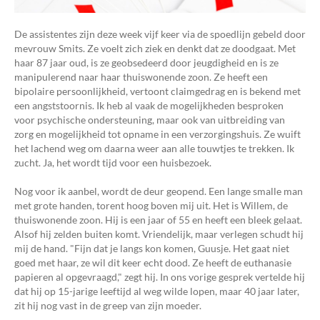
De assistentes zijn deze week vijf keer via de spoedlijn gebeld door
mevrouw Smits. Ze voelt zich ziek en denkt dat ze doodgaat. Met
haar 87 jaar oud, is ze geobsedeerd door jeugdigheid en is ze
manipulerend naar haar thuiswonende zoon. Ze heeft een
bipolaire persoonlijkheid, vertoont claimgedrag en is bekend met
een angststoornis. Ik heb al vaak de mogelijkheden besproken
voor psychische ondersteuning, maar ook van uitbreiding van
zorg en mogelijkheid tot opname in een verzorgingshuis. Ze wuift
het lachend weg om daarna weer aan alle touwtjes te trekken. Ik
zucht. Ja, het wordt tijd voor een huisbezoek.
Nog voor ik aanbel, wordt de deur geopend. Een lange smalle man
met grote handen, torent hoog boven mij uit. Het is Willem, de
thuiswonende zoon. Hij is een jaar of 55 en heeft een bleek gelaat.
Alsof hij zelden buiten komt. Vriendelijk, maar verlegen schudt hij
mij de hand. "Fijn dat je langs kon komen, Guusje. Het gaat niet
goed met haar, ze wil dit keer echt dood. Ze heeft de euthanasie
papieren al opgevraagd," zegt hij. In ons vorige gesprek vertelde hij
dat hij op 15-jarige leeftijd al weg wilde lopen, maar 40 jaar later,
zit hij nog vast in de greep van zijn moeder.