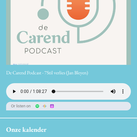
De Carend Podcast - 7Stil verlies (Jan Bleyen)
Or listen on
Onze kalender