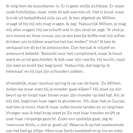
Ik volg hem de woonkamer in. Er is geen stofje zichtbaar. Er staan
oude fotolijstjes, maar niets straalt warmte uit. Het is koud, maar
ik trek uit beleefdheid mijn jas uit. Ik ben afgeleid als Willem
vraagt of hij mij iets mag vragen. Ik zeg: ‘Natuurlijk Willem, je mag
mij alles vragen’. Hij verschuift wat in zijn stoel en zegt: ‘Ik vind je
zo'n mooie en lieve vrouw, zou je een keertje koffie met mij willen
drinken om te kijken waartoe het kan leiden?’ Huh? Ik ben te
verbaasd om direct te antwoorden. Dan herpak ik mijzelf en
antwoord beleefd: ‘Bedankt voor het compliment, maar ik houd
werk en privé gescheiden’. Ik kijk naar zijn reactie. Hij kucht, raspt
zijn keel en knikt dan begripvol. ‘Natuurlijk, dat begrijp ik
helemaal’ en hij laat zijn schouders zakken.
Vriendelijk, maar resoluut spring ik op van de bank. ‘Zo Willem,
zullen we maar even bij je moeder gaan kijken?’ Hij staat op zijn
beurt op en loopt naar boven waar zijn moeder op bed ligt. Als ze
mij ziet, beginnen haar ogen te glunderen. ‘Ah, daar heb je Guusje,
wat ben je mooi. Had ik maar zulke mooie tanden en zo lang haar.
Vroeger was ik heel knap weet je.’ En met haar handen wrijft ze
over haar rimpelige gezicht. Zoals ons spelletje gaat, zeg ik:
‘mevrouw Smits, u ziet er goed uit’. Waarna ik op het voeteneinde
van het bed ga zitten. Mevrouw Smits kwebbelt erop los en niets