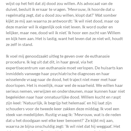
wijst op het feit dat zij dood zou willen. Als advocaat van de
duivel, besluit ik ernaar te vragen. ‘Mevrouw, ik hoorde dat u
regelmatig zegt, dat u dood zou willen, klopt dat?’ Wat somber
kijkt ze mij aan waarna ze antwoordt: ‘Ik wil niet dood, maar op
deze manier wil ik eigenlijk ook niet leven. Ik word ouder en
lelijker, maar nee, dood wil ik niet.’ Ik hoor een zucht van Willem
en kijk hem aan. Het is lastig, want het leven dat ze niet wil, houdt
ze zelf in stand.
Ik voel mij genoodzaakt uitleg te geven over de euthanasie
procedure. Ik leg uit dat dit, in haar geval, via het
expertisecentrum van euthanasie moet verlopen. De huisarts kan
inmiddels vanwege haar psychiatrische diagnoses en haar
wisselende vraag naar de dood, het traject niet meer met haar
doorlopen. Het is moeilijk, maar wel de waarheid. We willen haar
serieus nemen, verwijzen en ondersteunen, maar kunnen haar niet
begeleiden naar haar onnatuurlijke dood. Willem kucht en raspt
zijn keel: ‘Natuurlijk, ik begrijp het helemaal.’ en hij laat zijn
schouders voor de tweede keer zakken deze middag. Ik voel een
steek van medelijden. Rustig vraag ik: ‘Mevrouw, wat is de reden
dat u het doodgaan wel elke keer benoemt?’ Ze kijkt mij aan,
waarna ze bijna onschuldig zegt: ‘Ik wil niet dat hij weggaat’. Het