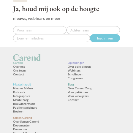
Ja, houd mij ook op de hoogte
nieuws, webinars en meer
Inschrijven
Carend
Opleidingen
Over ons
Over opleidingen
Ons team
Webinars
Contact
Scholingen
Congressen
Maatschappij
Zorg
Nieuws & Meer
Over Carend Zorg
Podcasts
Voor patiënten
Infographics
Voor verwijzers
Mantelzorg
Contact
Rouwinformatie
Publiekswebinars
Boeken
Samen Carend
Over Samen Carend
Documenten
Doneer nu
Steward Ownership