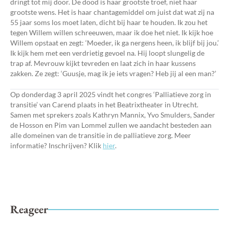
dringt tot mij door. De dood is haar grootste troef, niet haar
grootste wens. Het is haar chantagemiddel om juist dat wat zij na
55 jaar soms los moet laten, dicht bij haar te houden. Ik zou het
tegen Willem willen schreeuwen, maar ik doe het niet. Ik kijk hoe
Willem opstaat en zegt: ‘Moeder, ik ga nergens heen, ik blijf bij jou.’
Ik kijk hem met een verdrietig gevoel na. Hij loopt slungelig de
trap af. Mevrouw kijkt tevreden en laat zich in haar kussens
zakken. Ze zegt: ‘Guusje, mag ik je iets vragen? Heb jij al een man?’
Op donderdag 3 april 2025 vindt het congres ‘Palliatieve zorg in
transitie’ van Carend plaats in het Beatrixtheater in Utrecht.
Samen met sprekers zoals Kathryn Mannix, Yvo Smulders, Sander
de Hosson en Pim van Lommel zullen we aandacht besteden aan
alle domeinen van de transitie in de palliatieve zorg. Meer
informatie? Inschrijven? Klik
hier
.
Reageer