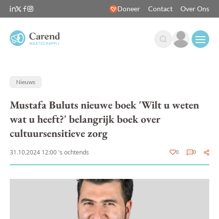
Doneer
Contact
Over Ons
Open
Nieuws
Mustafa Buluts nieuwe boek 'Wilt u weten
wat u heeft?' belangrijk boek over
cultuursensitieve zorg
31.10.2024 12:00 's ochtends
0
0