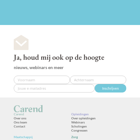
Ja, houd mij ook op de hoogte
nieuws, webinars en meer
Inschrijven
Carend
Opleidingen
Over ons
Over opleidingen
Ons team
Webinars
Contact
Scholingen
Congressen
Maatschappij
Zorg