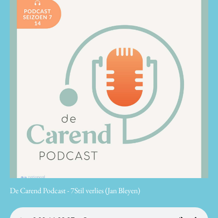
De Carend Podcast - 7Stil verlies (Jan Bleyen)