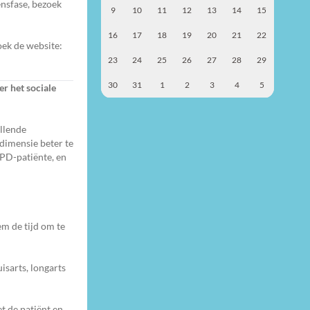
ensfase, bezoek
9
10
11
12
13
14
15
16
17
18
19
20
21
22
oek de website:
23
24
25
26
27
28
29
30
31
1
2
3
4
5
er het sociale
llende
 dimensie beter te
OPD-patiënte, en
em de tijd om te
isarts, longarts
t de patiënt en