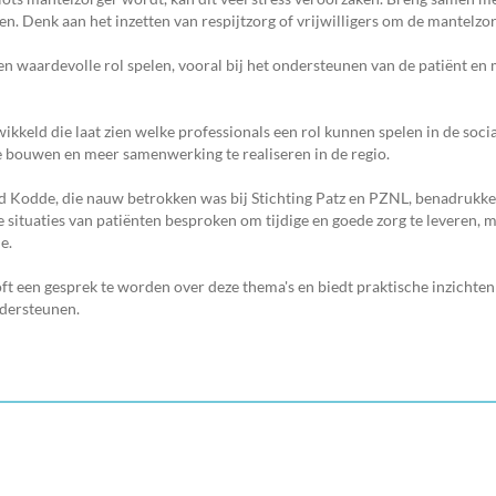
n. Denk aan het inzetten van respijtzorg of vrijwilligers om de mantelzor
en waardevolle rol spelen, vooral bij het ondersteunen van de patiënt en
kkeld die laat zien welke professionals een rol kunnen spelen in de soci
 bouwen en meer samenwerking te realiseren in de regio.
id Kodde, die nauw betrokken was bij Stichting Patz en PZNL, benadrukke
situaties van patiënten besproken om tijdige en goede zorg te leveren, ma
e.
t een gesprek te worden over deze thema's en biedt praktische inzichten
ndersteunen.