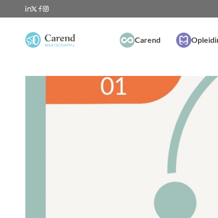
Carend
Opleid