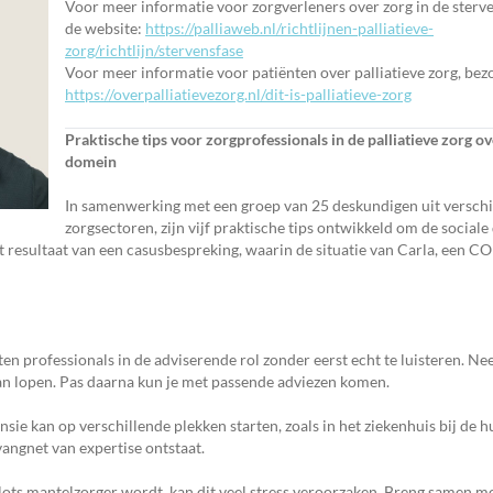
Voor meer informatie voor zorgverleners over zorg in de sterv
de website:
https://palliaweb.nl/richtlijnen-palliatieve-
zorg/richtlijn/stervensfase
Voor meer informatie voor patiënten over palliatieve zorg, bez
https://overpalliatievezorg.nl/dit-is-palliatieve-zorg
Praktische tips voor zorgprofessionals in de palliatieve zorg ov
domein
In samenwerking met een groep van 25 deskundigen uit verschi
zorgsectoren, zijn vijf praktische tips ontwikkeld om de sociale
het resultaat van een casusbespreking, waarin de situatie van Carla, een C
en professionals in de adviserende rol zonder eerst echt te luisteren. Ne
aan lopen. Pas daarna kun je met passende adviezen komen.
ie kan op verschillende plekken starten, zoals in het ziekenhuis bij de hu
vangnet van expertise ontstaat.
lots mantelzorger wordt, kan dit veel stress veroorzaken. Breng samen me