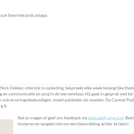
ia je favoriete podcastapp.
 Nick Dekker, internist in opleiding, bespreekt elke week belangrijke them
ing en communicatie en zorg in de stervensfase. Hij gaat in gesprek met ta
 en ook ervaringsdeskundigen: zowel patiënten als naasten. De Carend Po
g II.
Stel je vragen of geef ons feedback via
podcast@carend.nl
. Bed
luisteren en vergeet niet om een beoordeling achter te laten!