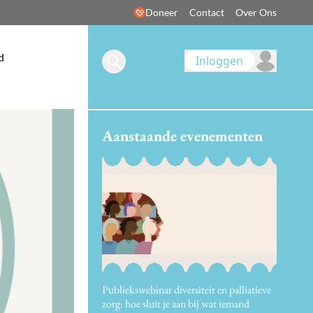
Doneer
Contact
Over Ons
d
Inloggen
Aanstaande evenementen
Publiekswebinar diversiteit en palliatieve
zorg: hoe sluit je aan bij wat iemand