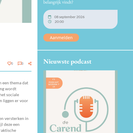
belangrijk vindt?
08 september 2026
20:00
Aanmelden
Nieuwste podcast
0
0
n een thema dat
ing wordt
het sociale
n liggen er voor
en versterken in
jl deze een
raktische