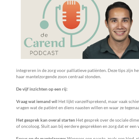
integreren in de zorg voor palliatieve patiënten. Deze tips zijn 
haar mantelzorgende zoon centraal stonden.
De vijf inzichten op een rij:
Vraag wat iemand wil
Het lijkt vanzelfsprekend, maar vaak schiet
vragen wat de patiënt en diens naasten willen en waar ze tegen
Het gesprek kan overal starten
Het gesprek over de sociale dimens
of oncoloog. Sluit aan bij eerdere gesprekken en zorg dat er een 
Focus op de mantelzorger
Wanneer een naaste, zoals een kind, p