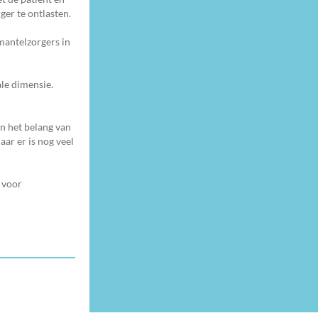
ger te ontlasten.
 mantelzorgers in
ale dimensie.
n het belang van
ar er is nog veel
 voor