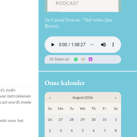
De Carend Podcast - 7Stil verlies (Jan
Bleyen)
Or listen on
Onze kalender
a's zoals
l van betrokkenen
«
August 2026
»
dcast wordt mede
Su
Mo
Tu
We
Th
Fr
Sa
26
27
28
29
30
31
1
ankt voor het
2
3
4
5
6
7
8