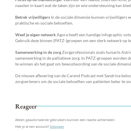
naasten in kaart wat de taken zijn en wie ondersteuning kan biede
Betrek vrijwilligers
In de sociale dimensie kunnen vrijwilligers e
praktische en sociale behoeften.
Weef je eigen netwerk
Agora heeft een handige infographic ontwi
Gebruik deze binnen (PATZ-)groepen om een sterk netwerk op te
Samenwerking in de zorg
Zorgprofessionals zoals huisarts Astr
samenwerking in de palliatieve zorg. In PATZ-groepen worden de 
te winnen als het gaat om bewustwording van de sociale dimensi
De nieuwe aflevering van de Carend Podcast met Sandrina beloof
zorgverleners om de sociale behoeften van patiënten beter te o
Reageer
Alleen geautoriseerde gebruikers kunnen een reactie achterlaten
Heb je al een account?
Inloggen