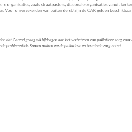
re organisaties, zoals straatpastors, diaconale organisaties vanuit kerke
r. Voor onverzekerden van buiten de EU zijn de CAK gelden beschikbaar, 
 reden dat Carend graag wil bijdragen aan het verbeteren van palliatieve zorg voo
de problematiek. Samen maken we de palliatieve en terminale zorg beter!