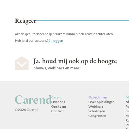
Reageer
Alleen geautoriseerde gebruikers kunnen een reactie achterlaten
Heb je al een account?
Inloggen
Ja, houd mij ook op de hoogte
nieuws, webinars en meer
Carend
Opleidingen
Ma
Over ons
Over opleidingen
N
Ons team
Webinars
P
©2026 Carend
Contact
Scholingen
In
Congressen
M
R
Pu