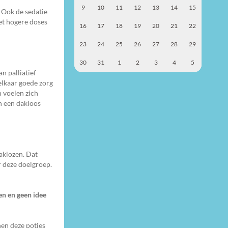
9
10
11
12
13
14
15
. Ook de sedatie
et hogere doses
16
17
18
19
20
21
22
23
24
25
26
27
28
29
30
31
1
2
3
4
5
n palliatief
elkaar goede zorg
 voelen zich
an een dakloos
daklozen. Dat
or deze doelgroep.
len en geen idee
nen deze potjes