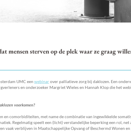
s dat mensen sterven op de plek waar ze graag wille
Amsterdam UMC een
webinar
over palliatieve zorg bij daklozen. Een onder
 zorgverleners en onderzoeker Margriet Wieles en Hannah Klop die het web
 daklozen voorkomen?
den en comorbiditeiten, met name de combinatie van ingewikkelde somati
tiek. Regelmatig speelt een (licht) verstandelijke beperking een rol, net a
lozen vaak verblijven in Maatschappelijke Opvang of Beschermd Wonen en