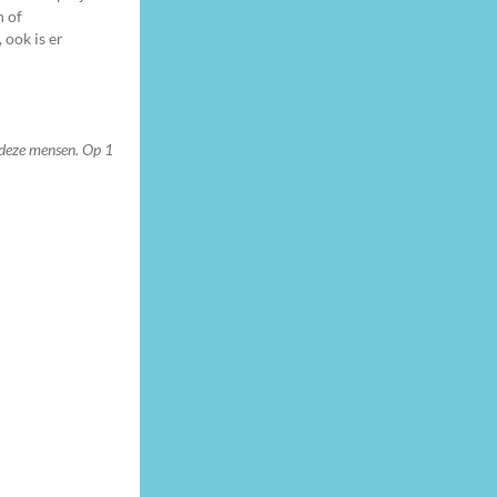
n of
ook is er
r deze mensen. Op 1