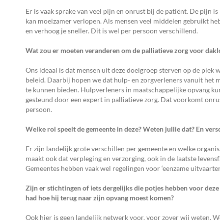
Er is vaak sprake van veel pijn en onrust bij de patiënt. De pijn 
kan moeizamer verlopen. Als mensen veel middelen gebruikt hebb
en verhoog je sneller. Dit is wel per persoon verschillend.
Wat zou er moeten veranderen om de palliatieve zorg voor dakl
Ons ideaal is dat mensen uit deze doelgroep sterven op de plek wa
beleid. Daarbij hopen we dat hulp- en zorgverleners vanuit het 
te kunnen bieden. Hulpverleners in maatschappelijke opvang ku
gesteund door een expert in palliatieve zorg. Dat voorkomt onrust
persoon.
Welke rol speelt de gemeente in deze? Weten jullie dat? En vers
Er zijn landelijk grote verschillen per gemeente en welke organi
maakt ook dat verpleging en verzorging, ook in de laatste levensfa
Gemeentes hebben vaak wel regelingen voor ‘eenzame uitvaarten’
Zijn er stichtingen of iets dergelijks die potjes hebben voor dez
had hoe hij terug naar zijn opvang moest komen?
Ook hier is geen landelijk netwerk voor, voor zover wij weten.