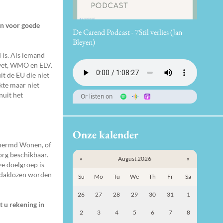
en voor goede
De Carend Podcast - 7Stil verlies (Jan
Bleyen)
 is. Als iemand
swet, WMO en ELV.
it de EU die niet
ekte maar niet
nuit het
Or listen on
Onze kalender
schermd Wonen, of
org beschikbaar.
«
August 2026
»
ze doelgroep is
e daklozen worden
Su
Mo
Tu
We
Th
Fr
Sa
26
27
28
29
30
31
1
t u rekening in
2
3
4
5
6
7
8