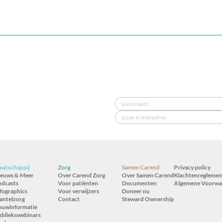
atschappij
Zorg
Samen Carend
Privacy policy
ieuws & Meer
Over Carend Zorg
Over Samen Carend
Klachtenreglemen
odcasts
Voor patiënten
Documenten
Algemene Voorwa
fographics
Voor verwijzers
Doneer nu
antelzorg
Contact
Steward Ownership
ouwinformatie
bliekswebinars