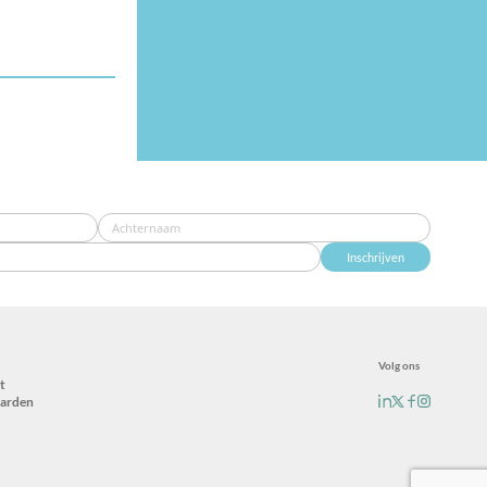
Inschrijven
Volg ons
t
arden