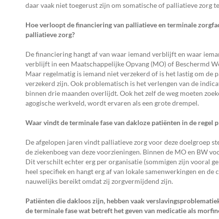
daar vaak niet toegerust zijn om somatische of palliatieve zorg t
Hoe verloopt de financiering van palliatieve en terminale zorgfa
palliatieve zorg?
De financiering hangt af van waar iemand verblijft en waar ieman
verblijft in een Maatschappelijke Opvang (MO) of Beschermd W
Maar regelmatig is iemand niet verzekerd of is het lastig om de pa
verzekerd zijn. Ook problematisch is het verlengen van de indicat
binnen drie maanden overlijdt. Ook het zelf de weg moeten zoeken
agogische werkveld, wordt ervaren als een grote drempel.
Waar vindt de terminale fase van dakloze patiënten in de regel p
De afgelopen jaren vindt palliatieve zorg voor deze doelgroep s
de ziekenboeg van deze voorzieningen. Binnen de MO en BW voorz
Dit verschilt echter erg per organisatie (sommigen zijn vooral g
heel specifiek en hangt erg af van lokale samenwerkingen en de 
nauwelijks bereikt omdat zij zorgvermijdend zijn.
Patiënten die dakloos zijn, hebben vaak verslavingsproblematie
de terminale fase wat betreft
het geven van medicatie als morfi