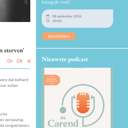
belangrijk vindt?
08 september 2026
20:00
Aanmelden
n sterven'
Nieuwste podcast
0
0
werp dat keihard
inar zullen
sche
ls verslaving.
 de zorgverleners