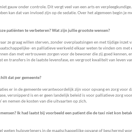
is niet gauw onder controle. Dit vergt veel van een arts en verpleegkundige
en kan dat van invloed zijn op de sedatie. Over het algemeen begin je m
oze patiënten te verbeteren?
Wat zijn jullie grootste wensen?
ar ze graag willen sterven, zonder overplaatsingen en met tijdige inzet va
maatschappelijke- en palliatieve werkveld elkaar weten te vinden om met 
nnen dan met vertrouwen zorgen voor de bewoner die zij goed kennen, en
 en transfers in de laatste levensfase, en vergroot kwaliteit van leven v
chilt dat per gemeente?
saties er in de gemeente verantwoordelijk zijn voor opvang en zorg voor 
se, versnipperd is en er geen landelijk beleid is voor palliatieve zorg vo
 en nemen de kosten van die uitvaarten op zich.
e mensen? Ik had laatst bij voorbeeld een patient die
de taxi niet kon beta
 Wel weten hulpverleners in de maatschappelijke opvang of beschermd wo