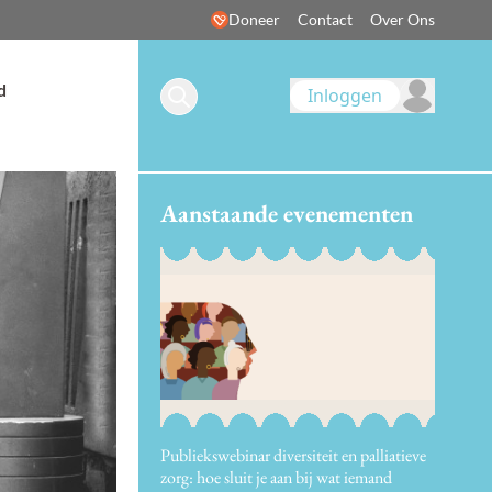
Doneer
Contact
Over Ons
d
Inloggen
Aanstaande evenementen
Publiekswebinar diversiteit en palliatieve
zorg: hoe sluit je aan bij wat iemand