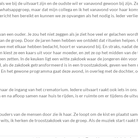
ls we bij de uitvaart zijn en de oudste wil er vanavond gewoon bij zijn. Ze
 whatsappgroep, maar dat mijn collega en ik het vanavond voor haar koms
richt hen bereikt en kunnen we ze opvangen als het nodig is. Ieder verlie
an een ouder. Je zou het niet zeggen als je ziet hoe veel er gelachen word
van de groep. Door de jaren heen hebben we ontdekt dat rituelen helpen. 
 we met elkaar hebben bedacht, hoort er vanavond bij. En straks, nadat d
en kiest ze een kaars uit voor haar moeder, en zet ze op het midden van de
en zetten. In de keuken ligt een witte zakdoek waar de jongeren één voor
, als de zakdoek getransformeerd is in een troostzakdoek, geven we hem
mt. En het gewone programma gaat deze avond, in overleg met de dochter,
aar de ingang van het crematorium. Iedere uitvaart raakt ook iets in ons z
n en na afloop samen naar huis te rijden, is er ruimte om er tijdens de uitv
houders van de mensen door zie ik haar. Ze loopt om de kist en plaatst sa
 wits, ik herken de troostzakdoek van de groep. Als de muziek start raak