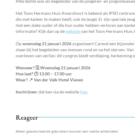
Afke Bohle was als begeleider van de jongeren- en jongvolwass
Het Toon Hermans Huis Amersfoort is bekend als IPSO centrum v
die met kanker te maken heeft, ook de jeugd. Er zijn speciale j
met een zieke ouder of die hun ouder hebben verloren aan kanke
informatie? Kijk dan op de
website
van het Toon Hermans Huis 
Op
woensdag 21 januari 2026
organiseert Carend een bijzonde
staan bij het begeleiden van mensen rond en na het sterven. Van i
overleven van verlies: dit congres biedt verdieping, herkenning 
Wanneer? 🗓️ Woensdag 21 januari 2026
Hoe laat? 🕐 13.00 – 17.00 uur
Waar? 📍 V
an der Valk Hotel Vianen
Inschrijven:
dat kan via de website
hier
.
Reageer
Alleen geautoriseerde gebruikers kunnen een reactie achterlaten