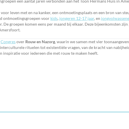
engroepen een aantal jaren verbonden aan het Toon Hermans Huis in Ame
oor leven met en na kanker, een ontmoetingsplaats en een bron van ste
eugd ontmoetingsgroepen voor
kids
,
jongeren 12-17 jaar
, en
jongvolwassen
r. De groepen komen eens per maand bij elkaar. Deze bijeenkomsten zijn 
Amersfoort.
r
Congres
over
Rouw en Nazorg
, waarin we samen met vier toonaangevend
nterculturele rituelen tot existentiële vragen, van de kracht van nabijheid
en inspiratie voor iedereen die met rouw te maken heeft.