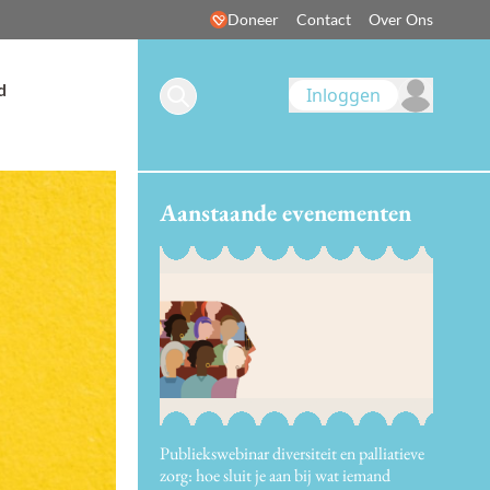
Doneer
Contact
Over Ons
d
Inloggen
Aanstaande evenementen
Publiekswebinar diversiteit en palliatieve
zorg: hoe sluit je aan bij wat iemand