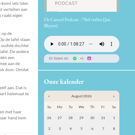
 komt iets later.
t vertellen aan
s raakt eigen
De Carend Podcast - 7Stil verlies (Jan
Bleyen)
t op de
Op de tafel staan
e oudste dochter
 tafel. De andere
 één een
Or listen on
 mee aan de
 ook door. Omdat
Onze kalender
elf aan. Dat is
aart helemaal te
«
August 2026
»
Su
Mo
Tu
We
Th
Fr
Sa
men met haar
t haar hand hem
26
27
28
29
30
31
1
2
3
4
5
6
7
8