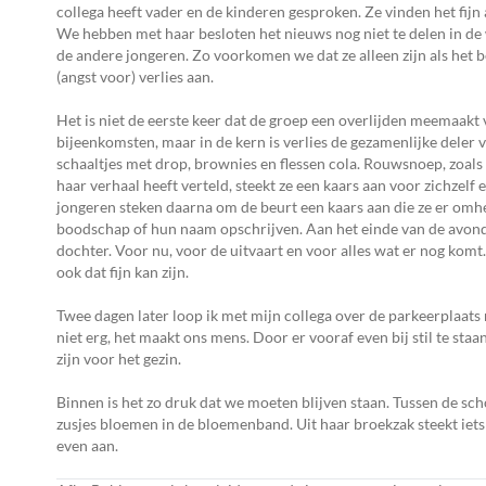
collega heeft vader en de kinderen gesproken. Ze vinden het fijn a
We hebben met haar besloten het nieuws nog niet te delen in de
de andere jongeren. Zo voorkomen we dat ze alleen zijn als het be
(angst voor) verlies aan.
Het is niet de eerste keer dat de groep een overlijden meemaakt v
bijeenkomsten, maar in de kern is verlies de gezamenlijke deler 
schaaltjes met drop, brownies en flessen cola. Rouwsnoep, zoals
haar verhaal heeft verteld, steekt ze een kaars aan voor zichzelf 
jongeren steken daarna om de beurt een kaars aan die ze er omhe
boodschap of hun naam opschrijven. Aan het einde van de avond
dochter. Voor nu, voor de uitvaart en voor alles wat er nog ko
ook dat fijn kan zijn.
Twee dagen later loop ik met mijn collega over de parkeerplaats n
niet erg, het maakt ons mens. Door er vooraf even bij stil te staa
zijn voor het gezin.
Binnen is het zo druk dat we moeten blijven staan. Tussen de sc
zusjes bloemen in de bloemenband. Uit haar broekzak steekt iets
even aan.