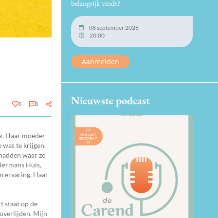
belangrijk vindt?
08 september 2026
20:00
Aanmelden
Nieuwste podcast
0
0
ek. Haar moeder
 was te krijgen.
 hadden waar ze
 Hermans Huis,
n ervaring. Haar
t staat op de
overlijden. Mijn