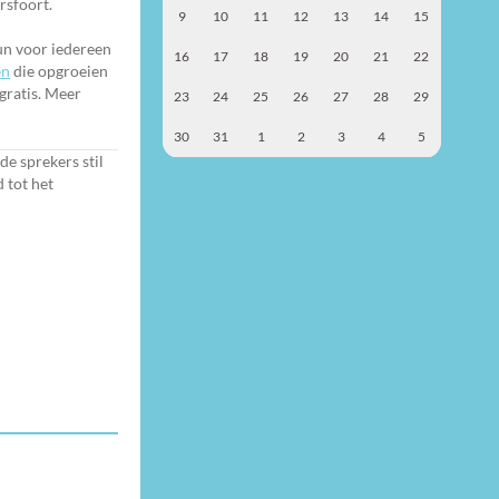
rsfoort.
9
10
11
12
13
14
15
un voor iedereen
16
17
18
19
20
21
22
en
die opgroeien
gratis. Meer
23
24
25
26
27
28
29
30
31
1
2
3
4
5
e sprekers stil
 tot het