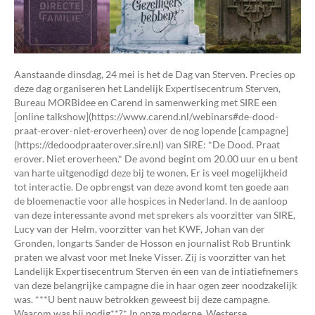
Aanstaande dinsdag, 24 mei is het de Dag van Sterven. Precies op
deze dag organiseren het Landelijk Expertisecentrum Sterven,
Bureau MORBidee en Carend in samenwerking met SIRE een
[online talkshow](https://www.carend.nl/webinars#de-dood-
praat-erover-niet-eroverheen) over de nog lopende [campagne]
(https://dedoodpraaterover.sire.nl) van SIRE: *De Dood. Praat
erover. Niet eroverheen.* De avond begint om 20.00 uur en u bent
van harte uitgenodigd deze bij te wonen. Er is veel mogelijkheid
tot interactie. De opbrengst van deze avond komt ten goede aan
de bloemenactie voor alle hospices in Nederland. In de aanloop
van deze interessante avond met sprekers als voorzitter van SIRE,
Lucy van der Helm, voorzitter van het KWF, Johan van der
Gronden, longarts Sander de Hosson en journalist Rob Bruntink
praten we alvast voor met Ineke Visser. Zij is voorzitter van het
Landelijk Expertisecentrum Sterven én een van de intiatiefnemers
van deze belangrijke campagne die in haar ogen zeer noodzakelijk
was. ***U bent nauw betrokken geweest bij deze campagne.
Waarom was hij nodig**?* In onze moderne, Westerse