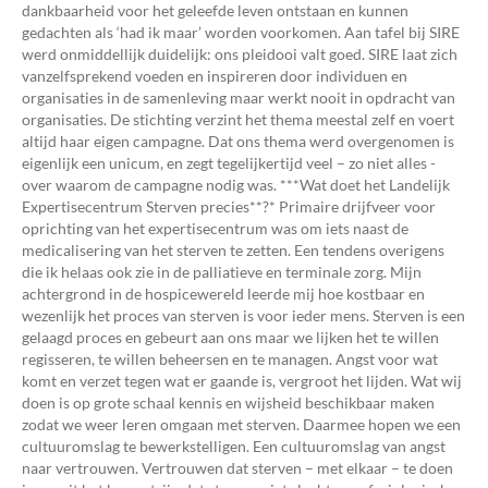
dankbaarheid voor het geleefde leven ontstaan en kunnen
gedachten als ‘had ik maar’ worden voorkomen. Aan tafel bij SIRE
werd onmiddellijk duidelijk: ons pleidooi valt goed. SIRE laat zich
vanzelfsprekend voeden en inspireren door individuen en
organisaties in de samenleving maar werkt nooit in opdracht van
organisaties. De stichting verzint het thema meestal zelf en voert
altijd haar eigen campagne. Dat ons thema werd overgenomen is
eigenlijk een unicum, en zegt tegelijkertijd veel – zo niet alles -
over waarom de campagne nodig was. ***Wat doet het Landelijk
Expertisecentrum Sterven precies**?* Primaire drijfveer voor
oprichting van het expertisecentrum was om iets naast de
medicalisering van het sterven te zetten. Een tendens overigens
die ik helaas ook zie in de palliatieve en terminale zorg. Mijn
achtergrond in de hospicewereld leerde mij hoe kostbaar en
wezenlijk het proces van sterven is voor ieder mens. Sterven is een
gelaagd proces en gebeurt aan ons maar we lijken het te willen
regisseren, te willen beheersen en te managen. Angst voor wat
komt en verzet tegen wat er gaande is, vergroot het lijden. Wat wij
doen is op grote schaal kennis en wijsheid beschikbaar maken
zodat we weer leren omgaan met sterven. Daarmee hopen we een
cultuuromslag te bewerkstelligen. Een cultuuromslag van angst
naar vertrouwen. Vertrouwen dat sterven – met elkaar – te doen