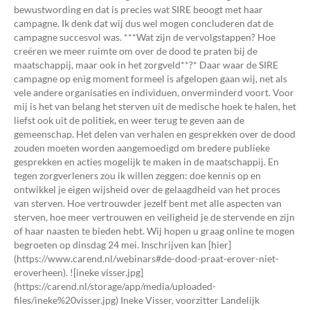
bewustwording en dat is precies wat SIRE beoogt met haar
campagne. Ik denk dat wij dus wel mogen concluderen dat de
campagne succesvol was. ***Wat zijn de vervolgstappen? Hoe
creëren we meer ruimte om over de dood te praten bij de
maatschappij, maar ook in het zorgveld**?* Daar waar de SIRE
campagne op enig moment formeel is afgelopen gaan wij, net als
vele andere organisaties en individuen, onverminderd voort. Voor
mij is het van belang het sterven uit de medische hoek te halen, het
liefst ook uit de politiek, en weer terug te geven aan de
gemeenschap. Het delen van verhalen en gesprekken over de dood
zouden moeten worden aangemoedigd om bredere publieke
gesprekken en acties mogelijk te maken in de maatschappij. En
tegen zorgverleners zou ik willen zeggen: doe kennis op en
ontwikkel je eigen wijsheid over de gelaagdheid van het proces
van sterven. Hoe vertrouwder jezelf bent met alle aspecten van
sterven, hoe meer vertrouwen en veiligheid je de stervende en zijn
of haar naasten te bieden hebt. Wij hopen u graag online te mogen
begroeten op dinsdag 24 mei. Inschrijven kan [hier]
(https://www.carend.nl/webinars#de-dood-praat-erover-niet-
eroverheen). ![ineke visser.jpg]
(https://carend.nl/storage/app/media/uploaded-
files/ineke%20visser.jpg) Ineke Visser, voorzitter Landelijk