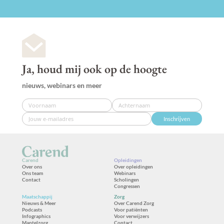
Ja, houd mij ook op de hoogte
nieuws, webinars en meer
Inschrijven
Carend
Opleidingen
Over ons
Over opleidingen
Ons team
Webinars
Contact
Scholingen
Congressen
Maatschappij
Zorg
Nieuws & Meer
Over Carend Zorg
Podcasts
Voor patiënten
Infographics
Voor verwijzers
Mantelzorg
Contact