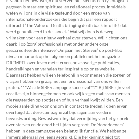
is vanuit het bewustzijn dat sterven niet slechts een fysiologisch
gegeven is maar een spiritueel en relationeel proces. Inmiddels
weten wij ons in die visie gesteund door een groep van
internationale onderzoekers die begin dit jaar een rapport
uitbracht ‘The Value of Death: bringing death back into life’, dat
werd gepubliceerd in de Lancet. ‘ Wat wij doen is de weg
vrijmaken voor een nieuw verhaal over sterven. Wij richten ons
daarbij op (zorg)professionals met onder andere onze
geaccrediteerde intensive ‘Omgaan met Sterven’ op post-hbo
niveau maar ook op het algemeen publiek met het magazine
DREMPEL over leven met sterven, onze overige publicaties,
handreikingen en verhalen ter inspiratie op onze website.
Daarnaast hebben wij een telefoonlijn voor mensen die zorgen of
vragen hebben en graag met een professional van ons willen
praten. ***Was de SIRE-campagne succesvol**?* Bij SIRE zijn veel
reacties zijn binnengekomen en ook wij kregen mails van mensen
die reageerden op spotjes en of hun verhaal kwijt wilden. Een
mooie aanleiding voor ons om in contact te treden. Ik ben ervan
overtuigd dat deze campagne zal bijdragen aan verdere
bewustwording. Bewustwording dat vermijding van het gesprek
over sterven en de dood het lijden vergroot. De ‘dooddoeners’
hebben in deze campagne een belangrijk functie. We hebben ze
immers allemaal wel eens gebruikt. Die herkenning leidt tot