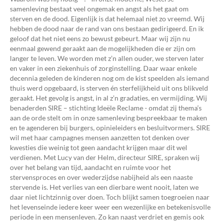
samenleving bestaat veel ongemak en angst als het gaat om
sterven en de dood. Eigenlijk is dat helemaal niet zo vreemd. Wij
hebben de dood naar de rand van ons bestaan gedirigeerd. En ik
geloof dat het niet eens zo bewust gebeurt. Maar wij zijn nu
eenmaal gewend geraakt aan de mogelijkheden die er zijn om
langer te leven. We worden met z’n allen ouder, we sterven later
en vaker in een ziekenhuis of zorginstelling. Daar waar enkele
decennia geleden de kinderen nog om de kist speelden als iemand
thuis werd opgebaard, is sterven én sterfelijkheid uit ons blikveld
geraakt. Het gevolg is angst, in al z’n gradaties, en vermijding. Wij
benaderden SIRE – stichting Ideële Reclame - omdat zij thema’s
aan de orde stelt om in onze samenleving bespreekbaar te maken
en te agenderen bij burgers, opinieleiders en besluitvormers. SIRE
wil met haar campagnes mensen aanzetten tot denken over
kwesties die weinig tot geen aandacht krijgen maar dit wel
verdienen. Met Lucy van der Helm, directeur SIRE, spraken wij
over het belang van tijd, aandacht en ruimte voor het
stervensproces en over wederzijdse nabijheid als een naaste
stervende is. Het verlies van een dierbare went nooit, laten we
daar niet lichtzinnig over doen. Toch blijkt samen toegroeien naar
het levenseinde iedere keer weer een wezenlijke en betekenisvolle
periode in een mensenleven. Zo kan naast verdriet en gemis ook