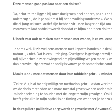
Deze mensen gaan pas laat naar een dokter?
‘Ja, prioriteiten liggen bij onze doelgroep heel anders, pas als e
ook terug bij de lage opkomst bij het bevolkingsonderzoek. We 
die al jong seksueel actief zijn hebben virussen langer de tijd o
vrouwen te laat ontdekt wordt doordat ze bijna nooit een dokte
U heeft vast ook te maken met mensen met wanen, is er wel een
Ja soms wel. Ik zie wel eens mensen met kapotte handen die denk
natuurlijk niet. Dat is een uitdaging. Overigens is gedrag dat wi
mij bijvoorbeeld zeer dwingend om pijnstilling vragen maar ik wi
dan nauwkeurig dat wat er nodig is vanwege de somatische aand
Maakt u ook mee dat mensen door hun middelengebruik minder ge
‘Zeker. Als je al tachtig milligram methadon gebruikt dan werkt e
we de dosis methadon aan maar meestal geven we een ander middel
minder rekening te houden met de lange termijn gevolgen. Ook bi
heeft gebruikt. In mijn optiek is de timing van wanneer je benzo
In de reguliere palliatieve zorg wordt er gewerkt met Advance C