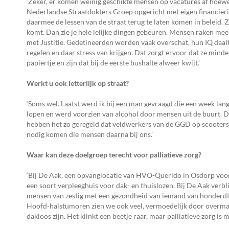
‘Zeker, er komen weinig geschikte mensen op vacatures af hoewe
Nederlandse Straatdokters Groep opgericht met eigen financieri
daarmee de lessen van de straat terug te laten komen in beleid.
komt. Dan zie je hele lelijke dingen gebeuren. Mensen raken mee
met Justitie. Gedetineerden worden vaak overschat, hun IQ daalt 
regelen en daar stress van krijgen. Dat zorgt ervoor dat ze mind
papiertje en zijn dat bij de eerste bushalte alweer kwijt.’
Werkt u ook letterlijk op straat?
‘Soms wel. Laatst werd ik bij een man gevraagd die een week lang 
lopen en werd voorzien van alcohol door mensen uit de buurt. D
hebben het zo geregeld dat veldwerkers van de GGD op scooters d
nodig komen die mensen daarna bij ons.’
Waar kan deze doelgroep terecht voor palliatieve zorg?
‘Bij De Aak, een opvanglocatie van HVO-Querido in Osdorp voo
een soort verpleeghuis voor dak- en thuislozen. Bij De Aak verb
mensen van zestig met een gezondheid van iemand van honderdtien
Hoofd-halstumoren zien we ook veel, vermoedelijk door overmati
dakloos zijn. Het klinkt een beetje raar, maar palliatieve zorg is m