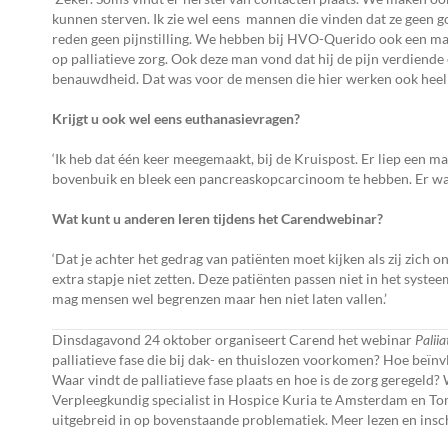
kunnen sterven. Ik zie wel eens mannen die vinden dat ze geen go
reden geen pijnstilling. We hebben bij HVO-Querido ook een man 
op palliatieve zorg. Ook deze man vond dat hij de pijn verdiende en
benauwdheid. Dat was voor de mensen die hier werken ook heel 
Krijgt u ook wel eens euthanasievragen?
‘Ik heb dat één keer meegemaakt, bij de Kruispost. Er liep een ma
bovenbuik en bleek een pancreaskopcarcinoom te hebben. Er was 
Wat kunt u anderen leren tijdens het Carendwebinar?
‘Dat je achter het gedrag van patiënten moet kijken als zij zich
extra stapje niet zetten. Deze patiënten passen niet in het syste
mag mensen wel begrenzen maar hen niet laten vallen.’
Dinsdagavond 24 oktober organiseert Carend het webinar
Paliia
palliatieve fase die bij dak- en thuislozen voorkomen? Hoe beïnv
Waar vindt de palliatieve fase plaats en hoe is de zorg geregeld?
Verpleegkundig specialist in Hospice Kuria te Amsterdam en Tom
uitgebreid in op bovenstaande problematiek. Meer lezen en insc