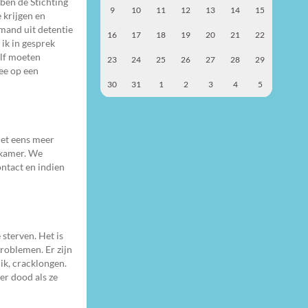
ben de Stichting
9
10
11
12
13
14
15
 krijgen en
emand uit detentie
16
17
18
19
20
21
22
ik in gesprek
elf moeten
23
24
25
26
27
28
29
mee op een
30
31
1
2
3
4
5
niet eens meer
kkamer. We
ontact en indien
sterven. Het is
roblemen. Er zijn
ik, cracklongen.
er dood als ze