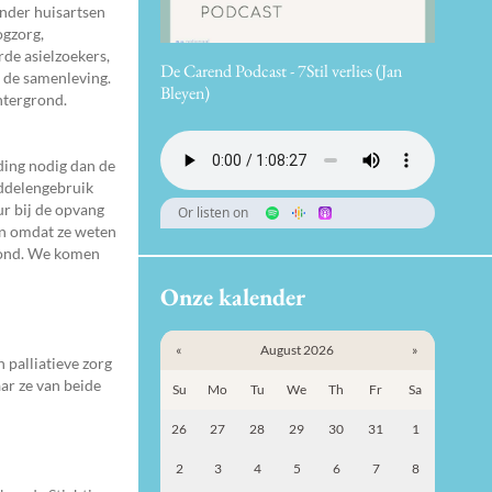
onder huisartsen
ogzorg,
de asielzoekers,
De Carend Podcast - 7Stil verlies (Jan
n de samenleving.
Bleyen)
htergrond.
ding nodig dan de
ddelengebruik
ur bij de opvang
Or listen on
en omdat ze weten
nwond. We komen
Onze kalender
«
August 2026
»
 palliatieve zorg
aar ze van beide
Su
Mo
Tu
We
Th
Fr
Sa
26
27
28
29
30
31
1
2
3
4
5
6
7
8