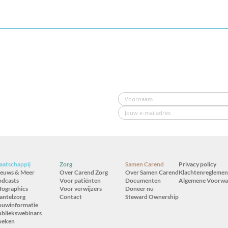
atschappij
Zorg
Samen Carend
Privacy policy
ieuws & Meer
Over Carend Zorg
Over Samen Carend
Klachtenreglemen
odcasts
Voor patiënten
Documenten
Algemene Voorwa
fographics
Voor verwijzers
Doneer nu
antelzorg
Contact
Steward Ownership
ouwinformatie
bliekswebinars
oeken