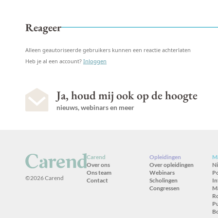
Reageer
Alleen geautoriseerde gebruikers kunnen een reactie achterlaten
Heb je al een account?
Inloggen
Ja, houd mij ook op de hoogte
nieuws, webinars en meer
Carend
Opleidingen
Ma
Over ons
Over opleidingen
N
Ons team
Webinars
P
©2026 Carend
Contact
Scholingen
In
Congressen
M
R
Pu
B