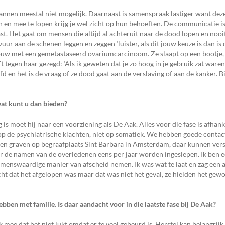
lannen meestal niet mogelijk. Daarnaast is samenspraak lastiger want dez
jn en mee te lopen krijg je wel zicht op hun behoeften. De communicatie i
t. Het gaat om mensen die altijd al achteruit naar de dood lopen en nooi
ur aan de schenen leggen en zeggen ‘luister, als dit jouw keuze is dan is
ouw met een gemetastaseerd ovariumcarcinoom. Ze slaapt op een bootje, d
 tegen haar gezegd: ‘Als ik geweten dat je zo hoog in je gebruik zat ware
en het is de vraag of ze dood gaat aan de verslaving of aan de kanker. B
wat kunt u dan bieden?
g is moet hij naar een voorziening als De Aak. Alles voor die fase is afhanke
 op de psychiatrische klachten, niet op somatiek. We hebben goede conta
bben graven op begraafplaats Sint Barbara in Amsterdam, daar kunnen ver
de namen van de overledenen eens per jaar worden ingeslepen. Ik ben ee
menswaardige manier van afscheid nemen. Ik was wat te laat en zag een a
ht dat het afgelopen was maar dat was niet het geval, ze hielden het gewo
en met familie. Is daar aandacht voor in die laatste fase bij De Aak?
mee dat het niet lukt omdat er te veel gebeurd is. Herstel kan belangrijk