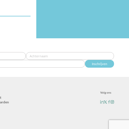
Inschrijven
Volg ons
t
arden