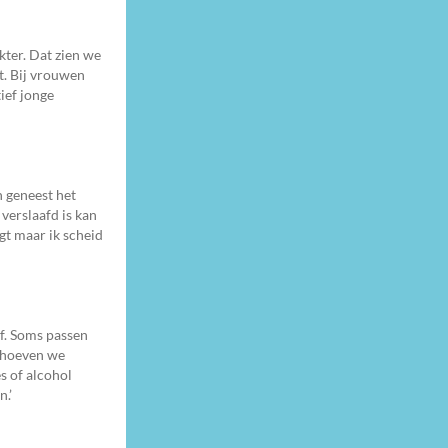
kter. Dat zien we
t. Bij vrouwen
ief jonge
n geneest het
 verslaafd is kan
gt maar ik scheid
ef. Soms passen
e hoeven we
s of alcohol
.’