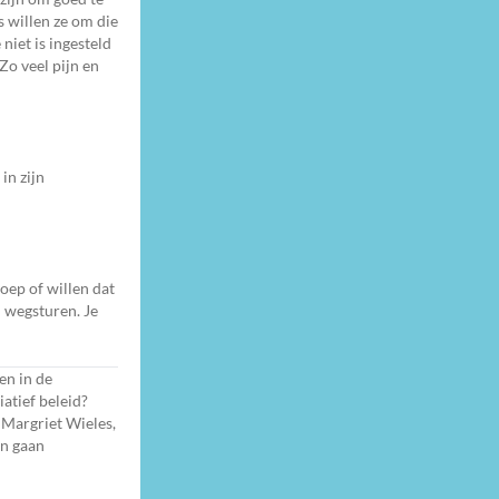
s willen ze om die
niet is ingesteld
 Zo veel pijn en
in zijn
oep of willen dat
n wegsturen. Je
en in de
atief beleid?
? Margriet Wieles,
en gaan