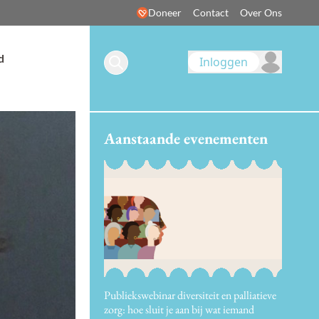
Doneer
Contact
Over Ons
d
Inloggen
Aanstaande evenementen
Publiekswebinar diversiteit en palliatieve
zorg: hoe sluit je aan bij wat iemand