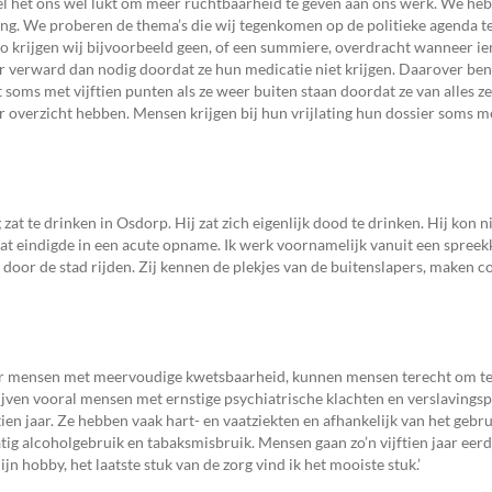
l het ons wel lukt om meer ruchtbaarheid te geven aan ons werk. We heb
ng. We proberen de thema’s die wij tegenkomen op de politieke agenda te
 Zo krijgen wij bijvoorbeeld geen, of een summiere, overdracht wanneer i
r verward dan nodig doordat ze hun medicatie niet krijgen. Daarover ben 
soms met vijftien punten als ze weer buiten staan doordat ze van alles z
er overzicht hebben. Mensen krijgen bij hun vrijlating hun dossier soms 
zat te drinken in Osdorp. Hij zat zich eigenlijk dood te drinken. Hij kon 
at eindigde in een acute opname. Ik werk voornamelijk vanuit een spree
oor de stad rijden. Zij kennen de plekjes van de buitenslapers, maken c
r mensen met meervoudige kwetsbaarheid, kunnen mensen terecht om te 
lijven vooral mensen met ernstige psychiatrische klachten en verslavingsp
 jaar. Ze hebben vaak hart- en vaatziekten en afhankelijk van het gebru
g alcoholgebruik en tabaksmisbruik. Mensen gaan zo’n vijftien jaar eerd
ijn hobby, het laatste stuk van de zorg vind ik het mooiste stuk.’