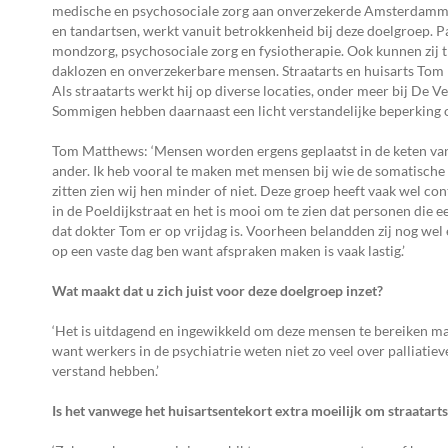
medische en psychosociale zorg aan onverzekerde Amsterdammers
en tandartsen, werkt vanuit betrokkenheid bij deze doelgroep. Pa
mondzorg, psychosociale zorg en fysiotherapie. Ook kunnen zij 
daklozen en onverzekerbare mensen. Straatarts en huisarts Tom 
Als straatarts werkt hij op diverse locaties, onder meer bij De
Sommigen hebben daarnaast een licht verstandelijke beperking o
Tom Matthews: ‘Mensen worden ergens geplaatst in de keten van
ander. Ik heb vooral te maken met mensen bij wie de somatisc
zitten zien wij hen minder of niet. Deze groep heeft vaak wel co
in de Poeldijkstraat en het is mooi om te zien dat personen die
dat dokter Tom er op vrijdag is. Voorheen belandden zij nog we
op een vaste dag ben want afspraken maken is vaak lastig.’
Wat maakt dat u zich juist voor deze doelgroep inzet?
‘Het is uitdagend en ingewikkeld om deze mensen te bereiken maar
want werkers in de psychiatrie weten niet zo veel over palliatie
verstand hebben.’
Is het vanwege het huisartsentekort extra moeilijk om straatart