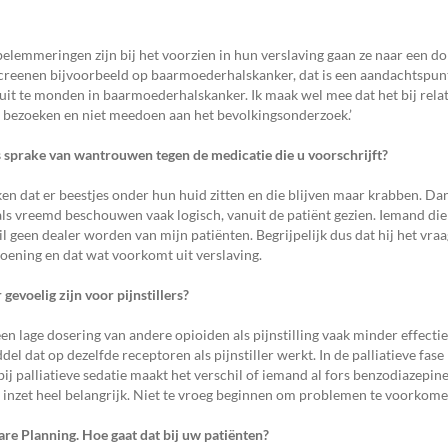
r belemmeringen zijn bij het voorzien in hun verslaving gaan ze naar een do
screenen bijvoorbeeld op baarmoederhalskanker, dat is een aandachtspun
m uit te monden in baarmoederhalskanker. Ik maak wel mee dat het bij relat
r bezoeken en niet meedoen aan het bevolkingsonderzoek.’
s sprake van wantrouwen tegen de medicatie die u voorschrijft?
en dat er beestjes onder hun huid zitten en die blijven maar krabben. Da
j als vreemd beschouwen vaak logisch, vanuit de patiënt gezien. Iemand die
l geen dealer worden van mijn patiënten. Begrijpelijk dus dat hij het vraa
oening en dat wat voorkomt uit verslaving.
voelig zijn voor pijnstillers?
en lage dosering van andere opioiden als pijnstilling vaak minder effecti
 dat op dezelfde receptoren als pijnstiller werkt. In de palliatieve fas
j palliatieve sedatie maakt het verschil of iemand al fors benzodiazepine
’s inzet heel belangrijk. Niet te vroeg beginnen om problemen te voorkomen
are Planning. Hoe gaat dat bij uw patiënten?