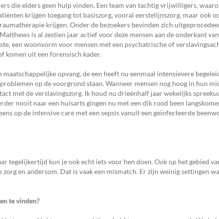
 die elders geen hulp vinden. Een team van tachtig vrijwilligers, waar
tiënten krijgen toegang tot basiszorg, vooral eerstelijnszorg, maar ook o
traumatherapie krijgen. Onder de bezoekers bevinden zich uitgeprocedeer
Matthews is al zestien jaar actief voor deze mensen aan de onderkant va
 Veste, een woonvorm voor mensen met een psychatrische of verslavingsac
f komen uit een forensisch kader.
 maatschappelijke opvang, de een heeft nu eenmaal intensievere begelei
he problemen op de voorgrond staan. Wanneer mensen nog hoog in hun mi
ntact met de verslavingszorg. Ik houd nu drieënhalf jaar wekelijks spreeku
 eerder nooit naar een huisarts gingen nu met een dik rood been langskom
l eens op de intensive care met een sepsis vanuit een geïnfecteerde bee
 tegelijkertijd kun je ook echt iets voor hen doen. Ook op het gebied van
ve zorg en andersom. Dat is vaak een mismatch. Er zijn weinig settingen w
sen te vinden?