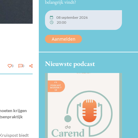
belangrijk vindt?
08 september 2026
20:00
Aanmelden
Nieuwste podcast
0
0
moeten krijgen
rtsenpraktijk
Kruispost biedt