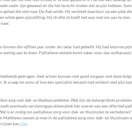
ede vader zijn geweest en die het terecht vinden dat ze pijn hebben. Som
gehad die niet naar De Aak wilde. Hij verbleef daardoor op een plek die 
 wilde geen pijnstilling. Hij strafte zichzelf, het was niet om aan te zien.
naar.’
n binnen die vijftien jaar onder de radar had geleefd. Hij had enorme pijn 
weinig aan te doen. Palliatieve sedatie komt vaker voor dan euthanasie.’
 onhebbelijk gedragen. Veel artsen kunnen niet goed omgaan met deze dolgr
em. Ik vraag me soms af hoe een specialist iemand met evident veel pijn ka
tieve zorg voor dak- en thuisloze patiënten
. Wat zijn de belangrijkste problem
loedt eventuele verslavingsproblematiek het voeren van een effectief palli
 Wat is er nodig om palliatieve zorg voor dak- en thuislozen te verbeteren
 Matthews nemen je mee in de palliatieve zorg voor dak- en thuislozen 
hrijven kan
hier
.