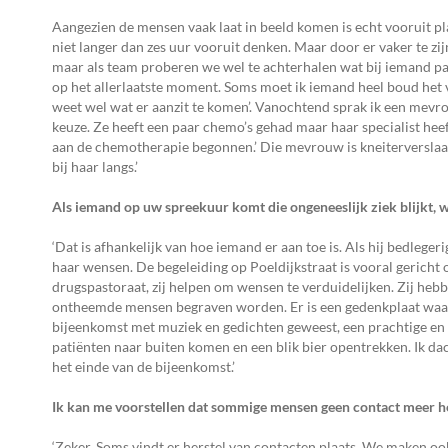
Aangezien de mensen vaak laat in beeld komen is echt vooruit p
niet langer dan zes uur vooruit denken. Maar door er vaker te zi
maar als team proberen we wel te achterhalen wat bij iemand pas
op het allerlaatste moment. Soms moet ik iemand heel boud het vu
weet wel wat er aanzit te komen’. Vanochtend sprak ik een mevr
keuze. Ze heeft een paar chemo’s gehad maar haar specialist heeft
aan de chemotherapie begonnen.’ Die mevrouw is kneiterverslaafd 
bij haar langs.’
Als iemand op uw spreekuur komt die ongeneeslijk ziek blijkt, 
‘Dat is afhankelijk van hoe iemand er aan toe is. Als hij bedlegeri
haar wensen. De begeleiding op Poeldijkstraat is vooral gericht
drugspastoraat, zij helpen om wensen te verduidelijken. Zij he
ontheemde mensen begraven worden. Er is een gedenkplaat waar 
bijeenkomst met muziek en gedichten geweest, een prachtige en 
patiënten naar buiten komen en een blik bier opentrekken. Ik dac
het einde van de bijeenkomst.’
Ik kan me voorstellen dat sommige mensen geen contact meer hebb
‘Zeker. Soms vindt er herstel van contacten plaats. We maken ook 