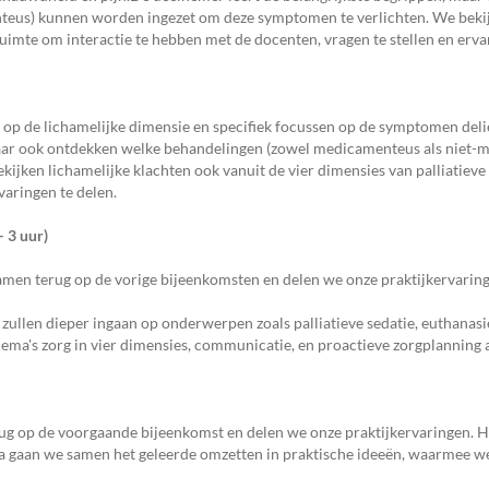
eus) kunnen worden ingezet om deze symptomen te verlichten. We bekij
 ruimte om interactie te hebben met de docenten, vragen te stellen en erva
n op de lichamelijke dimensie en specifiek focussen op de symptomen deli
 maar ook ontdekken welke behandelingen (zowel medicamenteus als niet
ken lichamelijke klachten ook vanuit de vier dimensies van palliatieve z
varingen te delen.
– 3 uur)
amen terug op de vorige bijeenkomsten en delen we onze praktijkervarin
zullen dieper ingaan op onderwerpen zoals palliatieve sedatie, euthana
ema's zorg in vier dimensies, communicatie, en proactieve zorgplanning 
erug op de voorgaande bijeenkomst en delen we onze praktijkervaringen. 
na gaan we samen het geleerde omzetten in praktische ideeën, waarmee we