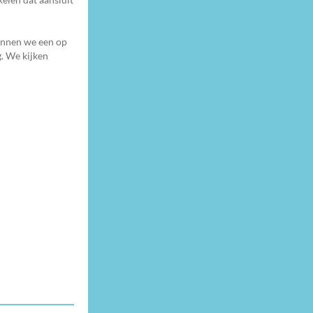
unnen we een op
g. We kijken