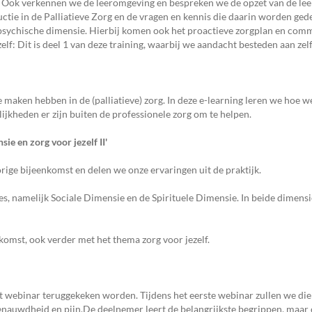
. Ook verkennen we de leeromgeving en bespreken we de opzet van de le
tie in de Palliatieve Zorg en de vragen en kennis die daarin worden gede
e psychische dimensie. Hierbij komen ook het proactieve zorgplan en comm
lf: Dit is deel 1 van deze training, waarbij we aandacht besteden aan zel
maken hebben in de (palliatieve) zorg. In deze e-learning leren we hoe w
kheden er zijn buiten de professionele zorg om te helpen.
ie en zorg voor jezelf II'
rige bijeenkomst en delen we onze ervaringen uit de praktijk.
s, namelijk Sociale Dimensie en de Spirituele Dimensie. In beide dimensi
nkomst, ook verder met het thema zorg voor jezelf.
et webinar teruggekeken worden. Tijdens het eerste webinar zullen we di
enauwdheid en pijn.De deelnemer leert de belangrijkste begrippen, maar