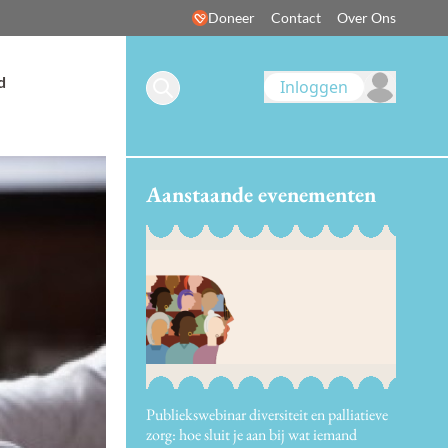
Doneer
Contact
Over Ons
d
Inloggen
Aanstaande evenementen
Publiekswebinar diversiteit en palliatieve
zorg: hoe sluit je aan bij wat iemand