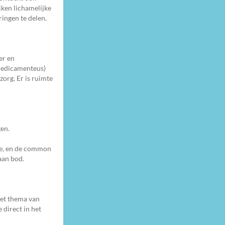
ken lichamelijke
ringen te delen.
er en
-medicamenteus)
org. Er is ruimte
gen.
sie, en de common
aan bod.
Het thema van
 direct in het