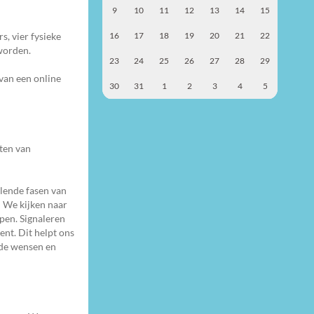
9
10
11
12
13
14
15
, vier fysieke
16
17
18
19
20
21
22
worden.
23
24
25
26
27
28
29
van een online
30
31
1
2
3
4
5
ten van
llende fasen van
: We kijken naar
jpen. Signaleren
nt. Dit helpt ons
 de wensen en