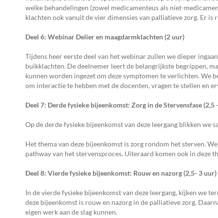
welke behandelingen (zowel medicamenteus als niet-medicament
klachten ook vanuit de vier dimensies van palliatieve zorg. Er is
Deel 6: Webinar Delier en maagdarmklachten (2 uur)
Tijdens heer eerste deel van het webinar zullen we dieper ingaa
buikklachten. De deelnemer leert de belangrijkste begrippen,
kunnen worden ingezet om deze symptomen te verlichten. We bekij
om interactie te hebben met de docenten, vragen te stellen en er
Deel 7: Derde fysieke bijeenkomst: Zorg in de Stervensfase (2,5 
Op de derde fysieke bijeenkomst van deze leergang blikken we s
Het thema van deze bijeenkomst is zorg rondom het sterven. We 
pathway van het stervensproces. Uiteraard komen ook in deze th
Deel 8: Vierde fysieke bijeenkomst: Rouw en nazorg (2,5- 3 uur)
In de vierde fysieke bijeenkomst van deze leergang, kijken we t
deze bijeenkomst is rouw en nazorg in de palliatieve zorg. Daar
eigen werk aan de slag kunnen.