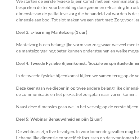
We starten de eerste fysieke bijeenkomst met een kennismaking
bespreken de ter voorbereiding doorgenomen e-learning Introduc
dimensie van de palliatieve zorg die behandeld zal worden is d
dimensie aan bod. Tot slot maken we een start met: Zorg voor jeze
Deel 3: E-learning Mantelzorg (1 uur)
Mantelzorg is een belangrijke vorm van zorg waar we veel mee te 
de mantelzorger nog beter kunnen ondersteunen en welke mogelij
Deel 4: Tweede Fysieke Bijeenkomst: ‘Sociale en spirituele dimens
In de tweede fysieke bijeenkomst kijken we samen terug op de vo
Deze keer gaan we dieper in op twee andere belangrijke dimensie
de communicatie en het pro-actief zorgplan naar voren komen.
Naast deze dimensies gaan we, in het vervolg op de eerste bijee
Deel 5: Webinar Benauwdheid en pijn (2 uur)
De webinars zijn live te volgen. In voorkomende gevallen mag h
lichamelijke dimensie en specifiek focussen op de symptomen b