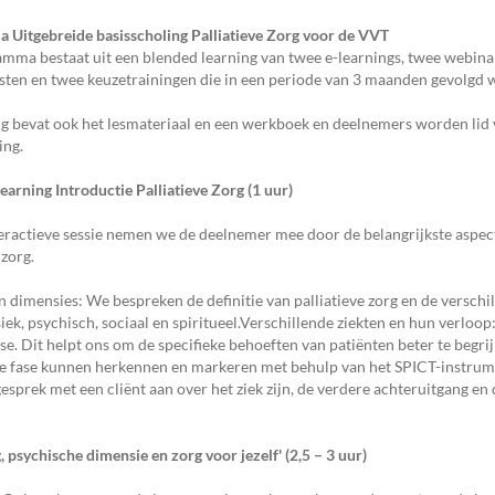
Uitgebreide basisscholing Palliatieve Zorg voor de VVT
mma bestaat uit een blended learning van twee e-learnings, twee webinars
ten en twee keuzetrainingen die in een periode van 3 maanden gevolgd 
g bevat ook het lesmateriaal en een werkboek en deelnemers worden lid 
ing.
learning Introductie Palliatieve Zorg (1 uur)
teractieve sessie nemen we de deelnemer mee door de belangrijkste aspec
 zorg.
en dimensies: We bespreken de definitie van palliatieve zorg en de verschi
siek, psychisch, sociaal en spiritueel.Verschillende ziekten en hun verloop
ase. Dit helpt ons om de specifieke behoeften van patiënten beter te begri
ve fase kunnen herkennen en markeren met behulp van het SPICT-instrume
esprek met een cliënt aan over het ziek zijn, de verdere achteruitgang en
, psychische dimensie en zorg voor jezelf' (2,5 – 3 uur)