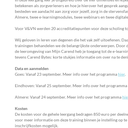
betekenen als zorgverleners en hoe je hierover het gesprek aang
besteden we aandacht aan zorg voor jezelf, zorg in de stervensfase
Almere, twee e-learningmodules, twee webinars en twee digitale
Voor V&VN werden 20 accreditatiepunten voor deze scholing t
Wij geloven in leren van degenen die het vak zelf uitoefenen. Da
trainingen behandelen we de belangrijkste onderwerpen. Door de
de leeromgeving van Mijn Carend heb je toegang tot de e-learni
tevens Carend Bytes: korte stukjes informatie om over na te denk
Data en aanmelden
Goes: Vanaf 23 september. Meer info over het programma
hier
.
Eindhoven: Vanaf 25 september. Meer info over het programma
Almere: Vanaf 24 september. Meer info over het programma
hie
Kosten
De kosten voor de gehele leergang bedragen 850 euro per deelne
voor meer informatie om deze training binnen je instelling op te
inschrijfkosten mogelijk.