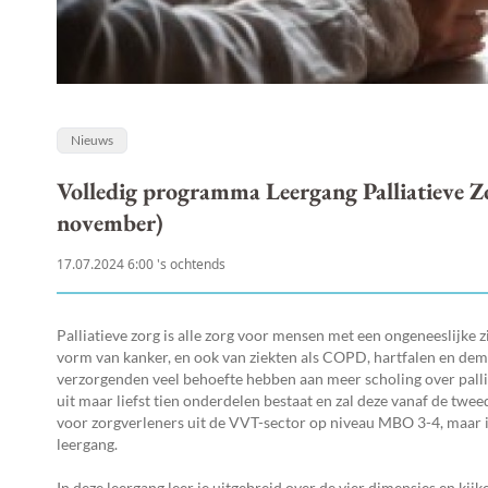
Nieuws
Volledig programma Leergang Palliatieve Z
november)
17.07.2024 6:00 's ochtends
Palliatieve zorg is alle zorg voor mensen met een ongeneeslijke 
vorm van kanker, en ook van ziekten als COPD, hartfalen en dem
verzorgenden veel behoefte hebben aan meer scholing over pallia
uit maar liefst tien onderdelen bestaat en zal deze vanaf de tw
voor zorgverleners uit de VVT-sector op niveau MBO 3-4, maar 
leergang.
In deze leergang leer je uitgebreid over de vier dimensies en ki