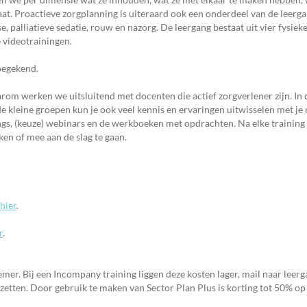
aat. Proactieve zorgplanning is uiteraard ook een onderdeel van de leerg
, palliatieve sedatie, rouw en nazorg. De leergang bestaat uit vier fysieke
 videotrainingen.
oegekend.
arom werken we uitsluitend met docenten die actief zorgverlener zijn. In 
 kleine groepen kun je ook veel kennis en ervaringen uitwisselen met je 
ngs, (keuze) webinars en de werkboeken met opdrachten. Na elke training
en of mee aan de slag te gaan.
hier
.
r
.
mer. Bij een Incompany training liggen deze kosten lager, mail naar lee
 zetten. Door gebruik te maken van Sector Plan Plus is korting tot 50% op