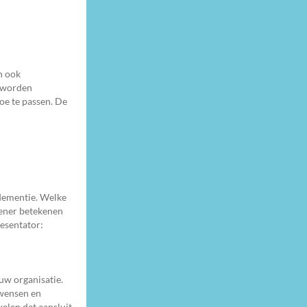
n ook
g worden
toe te passen. De
 dementie. Welke
lener betekenen
resentator:
uw organisatie.
wensen en
elen dat aansluit