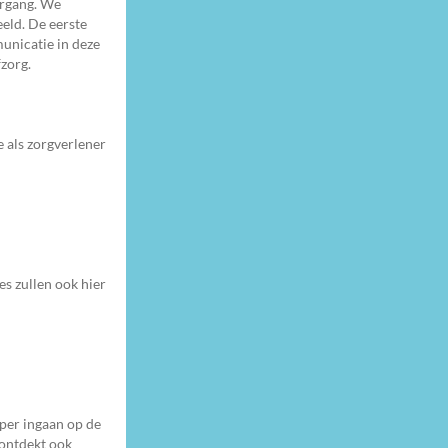
ergang. We
eld. De eerste
unicatie in deze
fzorg.
e als zorgverlener
es zullen ook hier
eper ingaan op de
 ontdekt ook