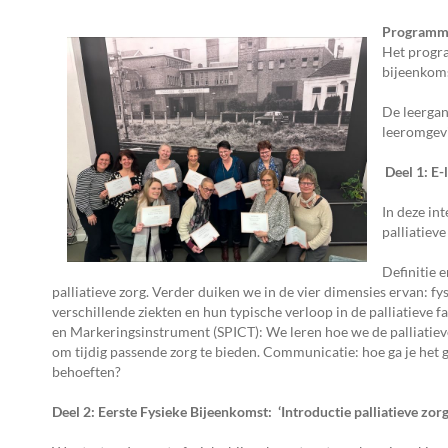
Programma 
Het progra
bijeenkoms
De leergan
leeromgev
Deel 1: E-
In deze in
palliatieve
Definitie 
palliatieve zorg. Verder duiken we in de vier dimensies ervan: fy
verschillende ziekten en hun typische verloop in de palliatieve f
en Markeringsinstrument (SPICT): We leren hoe we de palliatie
om tijdig passende zorg te bieden. Communicatie: hoe ga je het g
behoeften?
Deel 2: Eerste Fysieke Bijeenkomst: ‘Introductie palliatieve zorg