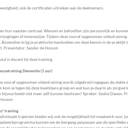
wezigheid, ook de certificaten uitreiken aan de deelnemers.
n en hun naasten centraal. Wensen en behoeften zijn persoonlijk en kunne
rtuigingen of levenswijze. Tijdens deze vooraf opgenomen videotrainin
n. Bovendien krijg je praktische handvatten om deze kennis in de praktijk 
ut. Presentator: Sander de Hosson
lut is docent bij deze training
euzetraining Dementie (1 uur)
ze vooraf opgenomen videotraining wordt uitgebreid ingegaan de ziekte
n kom je tegen bij deze kwetsbare groep en wat kun je daarin als zorgver
en bijvoorbeeld niet meer zelf kunnen beslissen? Spreker: Saskia Danen. P
 Hosson
y' training
ndividuele trajecten bieden wij ook de mogelijkheid tot maatwerk voor jo
aatwerkprogramma kunnen we de leergang aanpassen aan de specifieke 
k om de mogelijkheden te bespreken en een programma op maat te ontwikk