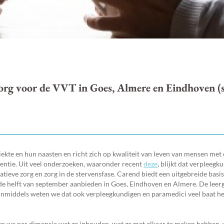
org voor de VVT in Goes, Almere en Eindhoven (
ziekte en hun naasten en richt zich op kwaliteit van leven van mensen met
entie. Uit veel onderzoeken, waaronder recent
deze
, blijkt dat verpleegk
tieve zorg en zorg in de stervensfase. Carend biedt een uitgebreide basis
eede helft van september aanbieden in Goes, Eindhoven en Almere. De leer
inmiddels weten we dat ook verpleegkundigen en paramedici veel baat he
jken we per dimensie wat ze inhouden, wat ze met elkaar te maken hebben, w