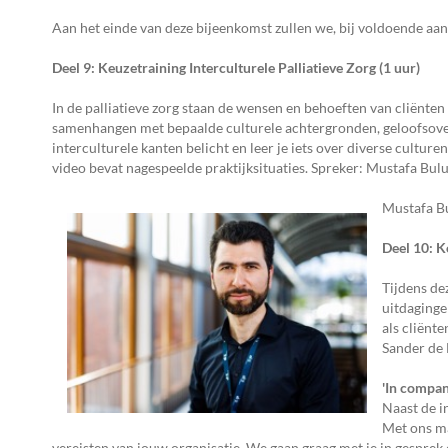
Aan het einde van deze bijeenkomst zullen we, bij voldoende aan
Deel 9: Keuzetraining Interculturele Palliatieve Zorg (1 uur)
In de palliatieve zorg staan de wensen en behoeften van cliënte
samenhangen met bepaalde culturele achtergronden, geloofsove
interculturele kanten belicht en leer je iets over diverse culture
video bevat nagespeelde praktijksituaties. Spreker: Mustafa Bul
Mustafa Bu
Deel 10: K
Tijdens de
uitdaginge
als cliënt
Sander de
'In compan
Naast de i
Met ons m
vereisten van jouw organisatie. We gaan graag met je in gespre