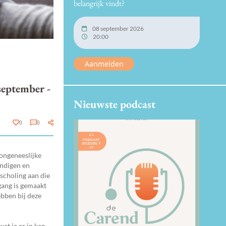
belangrijk vindt?
08 september 2026
20:00
Aanmelden
september -
Nieuwste podcast
0
0
 ongeneeslijke
undigen en
scholing aan die
gang is gemaakt
bben bij deze
at je er in kan