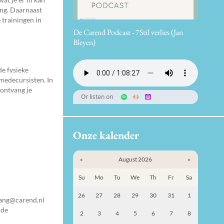
ang. Daarnaast
 trainingen in
De Carend Podcast - 7Stil verlies (Jan
Bleyen)
de fysieke
medecursisten. In
 ontvang je
Or listen on
Onze kalender
«
August 2026
»
Su
Mo
Tu
We
Th
Fr
Sa
26
27
28
29
30
31
1
rgang@carend.nl
 de
2
3
4
5
6
7
8