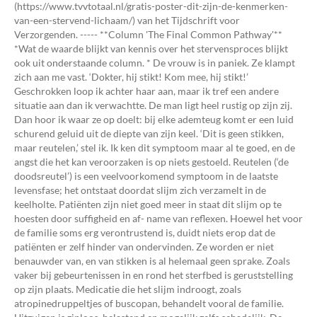
(https://www.tvvtotaal.nl/gratis-poster-dit-zijn-de-kenmerken-
van-een-stervend-lichaam/) van het Tijdschrift voor
Verzorgenden. ----- **Column 'The Final Common Pathway'**
*Wat de waarde blijkt van kennis over het stervensproces blijkt
ook uit onderstaande column. * De vrouw is in paniek. Ze klampt
zich aan me vast. ‘Dokter, hij stikt! Kom mee, hij stikt!’
Geschrokken loop ik achter haar aan, maar ik tref een andere
situatie aan dan ik verwachtte. De man ligt heel rustig op zijn zij.
Dan hoor ik waar ze op doelt: bij elke ademteug komt er een luid
schurend geluid uit de diepte van zijn keel. ‘Dit is geen stikken,
maar reutelen,’ stel ik. Ik ken dit symptoom maar al te goed, en de
angst die het kan veroorzaken is op niets gestoeld. Reutelen (‘de
doodsreutel’) is een veelvoorkomend symptoom in de laatste
levensfase; het ontstaat doordat slijm zich verzamelt in de
keelholte. Patiënten zijn niet goed meer in staat dit slijm op te
hoesten door suffigheid en af- name van reflexen. Hoewel het voor
de familie soms erg verontrustend is, duidt niets erop dat de
patiënten er zelf hinder van ondervinden. Ze worden er niet
benauwder van, en van stikken is al helemaal geen sprake. Zoals
vaker bij gebeurtenissen in en rond het sterfbed is geruststelling
op zijn plaats. Medicatie die het slijm indroogt, zoals
atropinedruppeltjes of buscopan, behandelt vooral de familie.