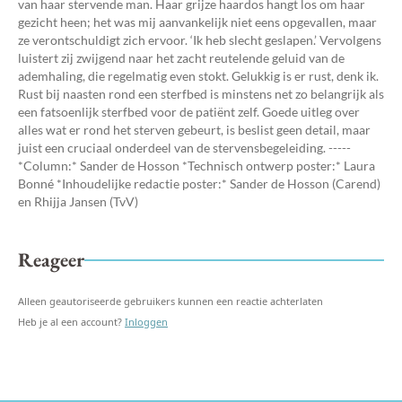
van haar stervende man. Haar grijze haardos hangt los om haar
gezicht heen; het was mij aanvankelijk niet eens opgevallen, maar
ze verontschuldigt zich ervoor. ‘Ik heb slecht geslapen.’ Vervolgens
luistert zij zwijgend naar het zacht reutelende geluid van de
ademhaling, die regelmatig even stokt. Gelukkig is er rust, denk ik.
Rust bij naasten rond een sterfbed is minstens net zo belangrijk als
een fatsoenlijk sterfbed voor de patiënt zelf. Goede uitleg over
alles wat er rond het sterven gebeurt, is beslist geen detail, maar
juist een cruciaal onderdeel van de stervensbegeleiding. -----
*Column:* Sander de Hosson *Technisch ontwerp poster:* Laura
Bonné *Inhoudelijke redactie poster:* Sander de Hosson (Carend)
en Rhijja Jansen (TvV)
Reageer
Alleen geautoriseerde gebruikers kunnen een reactie achterlaten
Heb je al een account?
Inloggen