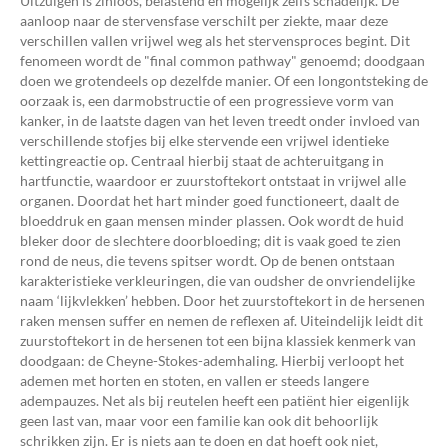
Uitzuigen is zinloos, belastend en mogelijk zelfs schadelijk. De
aanloop naar de stervensfase verschilt per ziekte, maar deze
verschillen vallen vrijwel weg als het stervensproces begint. Dit
fenomeen wordt de "final common pathway" genoemd; doodgaan
doen we grotendeels op dezelfde manier. Of een longontsteking de
oorzaak is, een darmobstructie of een progressieve vorm van
kanker, in de laatste dagen van het leven treedt onder invloed van
verschillende stofjes bij elke stervende een vrijwel identieke
kettingreactie op. Centraal hierbij staat de achteruitgang in
hartfunctie, waardoor er zuurstoftekort ontstaat in vrijwel alle
organen. Doordat het hart minder goed functioneert, daalt de
bloeddruk en gaan mensen minder plassen. Ook wordt de huid
bleker door de slechtere doorbloeding; dit is vaak goed te zien
rond de neus, die tevens spitser wordt. Op de benen ontstaan
karakteristieke verkleuringen, die van oudsher de onvriendelijke
naam ‘lijkvlekken’ hebben. Door het zuurstoftekort in de hersenen
raken mensen suffer en nemen de reflexen af. Uiteindelijk leidt dit
zuurstoftekort in de hersenen tot een bijna klassiek kenmerk van
doodgaan: de Cheyne-Stokes-ademhaling. Hierbij verloopt het
ademen met horten en stoten, en vallen er steeds langere
adempauzes. Net als bij reutelen heeft een patiënt hier eigenlijk
geen last van, maar voor een familie kan ook dit behoorlijk
schrikken zijn. Er is niets aan te doen en dat hoeft ook niet,