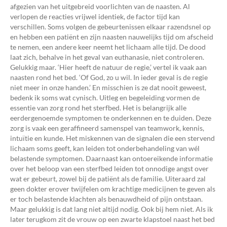
afgezien van het uitgebreid voorlichten van de naasten. Al
verlopen de reacties vrijwel identiek, de factor tijd kan
verschillen. Soms volgen de gebeurtenissen elkaar razendsnel op
en hebben een patiënt en zijn naasten nauwelijks tijd om afscheid
te nemen, een andere keer neemt het lichaam alle tijd. De dood
laat zich, behalve in het geval van euthanasie, niet controleren.
Gelukkig maar. ‘Hier heeft de natuur de regie,’ vertel ik vaak aan
naasten rond het bed. ‘Of God, zo u wil. In ieder geval is de regie
niet meer in onze handen.’ En misschien is ze dat nooit geweest,
bedenk ik soms wat cynisch. Uitleg en begeleiding vormen de
essentie van zorg rond het sterfbed. Het is belangrijk alle
eerdergenoemde symptomen te onderkennen en te duiden. Deze
zorg is vaak een geraffineerd samenspel van teamwork, kennis,
intuïtie en kunde. Het miskennen van de signalen die een stervend
lichaam soms geeft, kan leiden tot onderbehandeling van wél
belastende symptomen. Daarnaast kan ontoereikende informatie
over het beloop van een sterfbed leiden tot onnodige angst over
wat er gebeurt, zowel bij de patiënt als de familie. Uiteraard zal
geen dokter erover twijfelen om krachtige medicijnen te geven als
er toch belastende klachten als benauwdheid of pijn ontstaan.
Maar gelukkig is dat lang niet altijd nodig. Ook bij hem niet. Als ik
later terugkom zit de vrouw op een zwarte klapstoel naast het bed