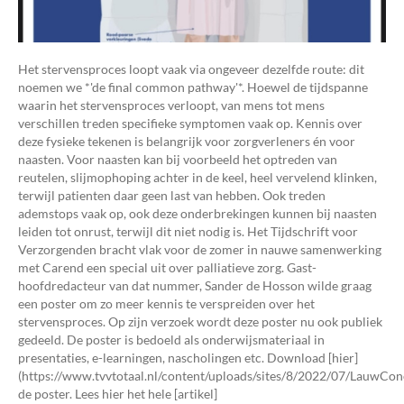
Het stervensproces loopt vaak via ongeveer dezelfde route: dit
noemen we *'de final common pathway'*. Hoewel de tijdspanne
waarin het stervensproces verloopt, van mens tot mens
verschillen treden specifieke symptomen vaak op. Kennis over
deze fysieke tekenen is belangrijk voor zorgverleners én voor
naasten. Voor naasten kan bij voorbeeld het optreden van
reutelen, slijmophoping achter in de keel, heel vervelend klinken,
terwijl patienten daar geen last van hebben. Ook treden
ademstops vaak op, ook deze onderbrekingen kunnen bij naasten
leiden tot onrust, terwijl dit niet nodig is. Het Tijdschrift voor
Verzorgenden bracht vlak voor de zomer in nauwe samenwerking
met Carend een special uit over palliatieve zorg. Gast-
hoofdredacteur van dat nummer, Sander de Hosson wilde graag
een poster om zo meer kennis te verspreiden over het
stervensproces. Op zijn verzoek wordt deze poster nu ook publiek
gedeeld. De poster is bedoeld als onderwijsmateriaal in
presentaties, e-learningen, nascholingen etc. Download [hier]
(https://www.tvvtotaal.nl/content/uploads/sites/8/2022/07/LauwC
de poster. Lees hier het hele [artikel]