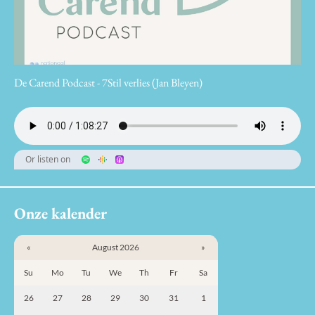
De Carend Podcast - 7Stil verlies (Jan Bleyen)
Or listen on
Onze kalender
«
August 2026
»
Su
Mo
Tu
We
Th
Fr
Sa
26
27
28
29
30
31
1