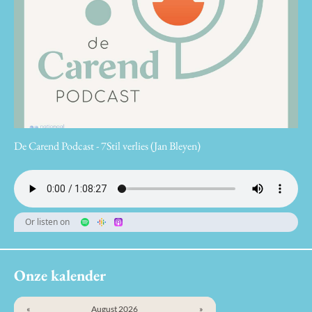
De Carend Podcast - 7Stil verlies (Jan Bleyen)
Or listen on
Onze kalender
«
August 2026
»