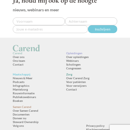
Ja, houd mij ook op de hoogte
nieuws, webinars en meer
Inschrijven
Carend
Opleidingen
Over ons
Over opleidingen
Ons team
Webinars
Contact
Scholingen
Congressen
Maatschappij
Zorg
Nieuws & Meer
Over Carend Zorg
Podcasts
Voor patiënten
Infographics
Voor verwijzers
Mantelzorg
Contact
Rouwinformatie
Publiekswebinars
Boeken
Samen Carend
Over Samen Carend
Documenten
Doneer nu
Steward Ownership
Volg ons
Privacy policy
Klachtenreglement