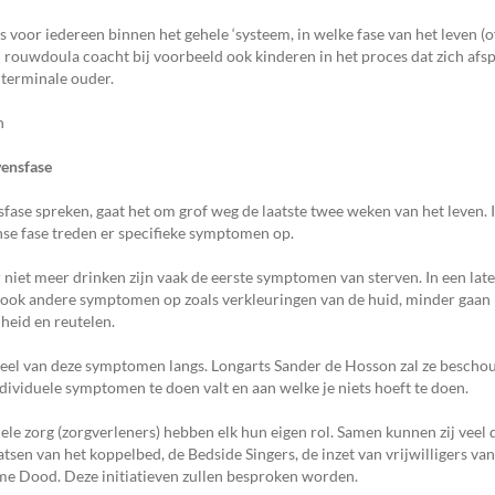
s voor iedereen binnen het gehele ‘systeem, in welke fase van het leven (o
en rouwdoula coacht bij voorbeeld ook kinderen in het proces dat zich afsp
 terminale ouder.
n
ensfase
sfase spreken, gaat het om grof weg de laatste twee weken van het leven. 
se fase treden er specifieke symptomen op.
 niet meer drinken zijn vaak de eerste symptomen van sterven. In een late
 ook andere symptomen op zoals verkleuringen van de huid, minder gaan 
eid en reutelen.
veel van deze symptomen langs. Longarts Sander de Hosson zal ze besch
dividuele symptomen te doen valt en aan welke je niets hoeft te doen.
rmele zorg (zorgverleners) hebben elk hun eigen rol. Samen kunnen zij veel
atsen van het koppelbed, de Bedside Singers, de inzet van vrijwilligers van
me Dood. Deze initiatieven zullen besproken worden.