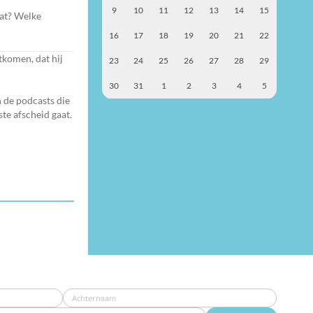
9
10
11
12
13
14
15
dat? Welke
16
17
18
19
20
21
22
tkomen, dat hij
23
24
25
26
27
28
29
30
31
1
2
3
4
5
 de podcasts die
ste afscheid gaat.