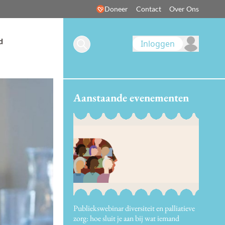
Doneer
Contact
Over Ons
d
Inloggen
Aanstaande evenementen
Publiekswebinar diversiteit en palliatieve
zorg: hoe sluit je aan bij wat iemand