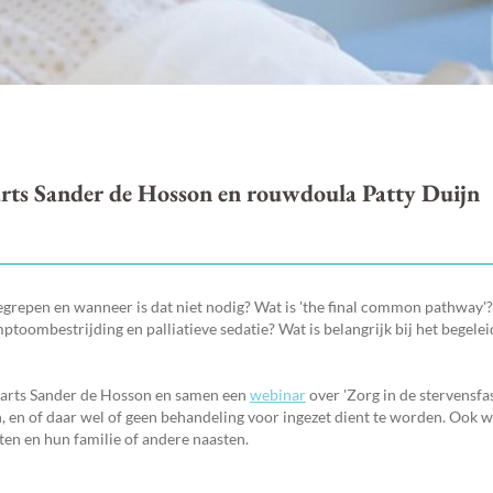
garts Sander de Hosson en rouwdoula Patty Duijn
repen en wanneer is dat niet nodig? Wat is 'the final common pathway'
ymptoombestrijding en palliatieve sedatie? Wat is belangrijk bij het begele
garts Sander de Hosson en samen een
webinar
over 'Zorg in de stervensfase
 en of daar wel of geen behandeling voor ingezet dient te worden. Ook w
en en hun familie of andere naasten.