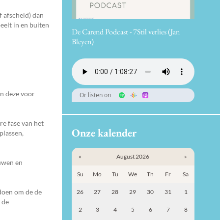
f afscheid) dan
eelt in en buiten
De Carend Podcast - 7Stil verlies (Jan
Bleyen)
In deze voor
Or listen on
re fase van het
Onze kalender
plassen,
«
August 2026
»
ouwen en
Su
Mo
Tu
We
Th
Fr
Sa
 doen om de de
26
27
28
29
30
31
1
 de
2
3
4
5
6
7
8