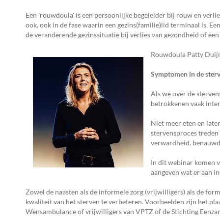
Een 'rouwdoula' is een persoonlijke begeleider bij rouw en verlie
ook, ook in de fase waarin een gezins(familie)lid terminaal is. E
de veranderende gezinssituatie bij verlies van gezondheid of een
Rouwdoula Patty Duij
Symptomen in de sterv
Als we over de sterven
betrokkenen vaak inten
Niet meer eten en later
stervensproces treden
verwardheid, benauwdh
In dit webinar komen 
aangeven wat er aan in
Zowel de naasten als de informele zorg (vrijwilligers) als de fo
kwaliteit van het sterven te verbeteren. Voorbeelden zijn het pla
Wensambulance of vrijwilligers van VPTZ of de Stichting Eenza