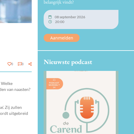
belangrijk vindt?
08 september 2026
20:00
Aanmelden
Nieuwste podcast
0
0
? Welke
iden van naasten?
'. Zij zullen
ordt uitgebreid