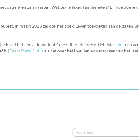
et patiënt en zijn naasten. Wat zeg je tegen familieleden? En hoe doe je 
ouplet. In maart 2023 zal ook het boek 'Leven toevoegen aan de dagen' ui
j schreef het boek 'Rouwdoula' over dit onderwerp. Beluister
hier
een van
ef bij
Team Patty Duijn
als het over het invullen en verzorgen van het laat