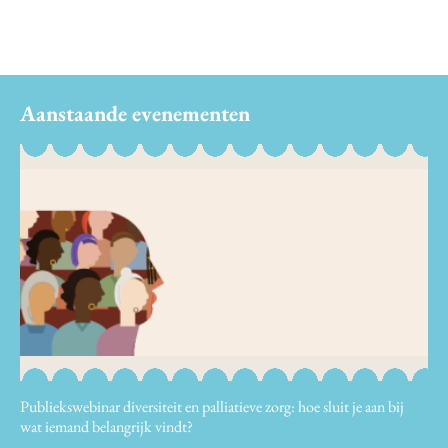
Aanstaande evenementen
Publiekswebinar diversiteit en palliatieve zorg: hoe sluit je aan bij
wat iemand belangrijk vindt?