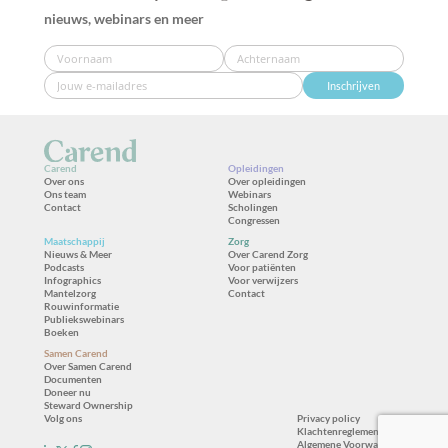
nieuws, webinars en meer
Inschrijven
Carend
Opleidingen
Over ons
Over opleidingen
Ons team
Webinars
Contact
Scholingen
Congressen
Maatschappij
Zorg
Nieuws & Meer
Over Carend Zorg
Podcasts
Voor patiënten
Infographics
Voor verwijzers
Mantelzorg
Contact
Rouwinformatie
Publiekswebinars
Boeken
Samen Carend
Over Samen Carend
Documenten
Doneer nu
Steward Ownership
Volg ons
Privacy policy
Klachtenreglement
Algemene Voorwaarden