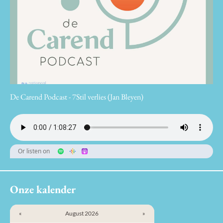
De Carend Podcast - 7Stil verlies (Jan Bleyen)
Or listen on
Onze kalender
«
August 2026
»