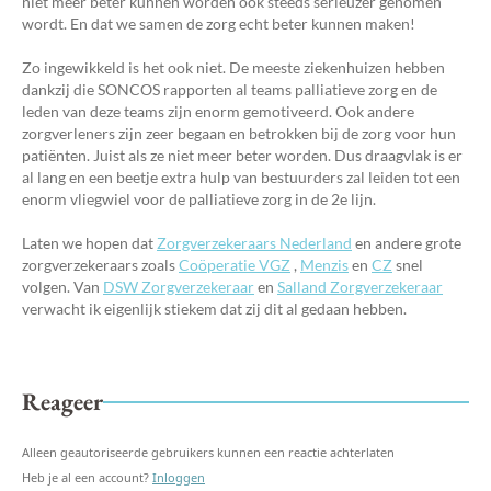
niet meer beter kunnen worden ook steeds serieuzer genomen
wordt. En dat we samen de zorg echt beter kunnen maken!
Zo ingewikkeld is het ook niet. De meeste ziekenhuizen hebben
dankzij die SONCOS rapporten al teams palliatieve zorg en de
leden van deze teams zijn enorm gemotiveerd. Ook andere
zorgverleners zijn zeer begaan en betrokken bij de zorg voor hun
patiënten. Juist als ze niet meer beter worden. Dus draagvlak is er
al lang en een beetje extra hulp van bestuurders zal leiden tot een
enorm vliegwiel voor de palliatieve zorg in de 2e lijn.
Laten we hopen dat
Zorgverzekeraars Nederland
en andere grote
zorgverzekeraars zoals
Coöperatie VGZ
,
Menzis
en
CZ
snel
volgen. Van
DSW Zorgverzekeraar
en
Salland Zorgverzekeraar
verwacht ik eigenlijk stiekem dat zij dit al gedaan hebben.
Reageer
Alleen geautoriseerde gebruikers kunnen een reactie achterlaten
Heb je al een account?
Inloggen