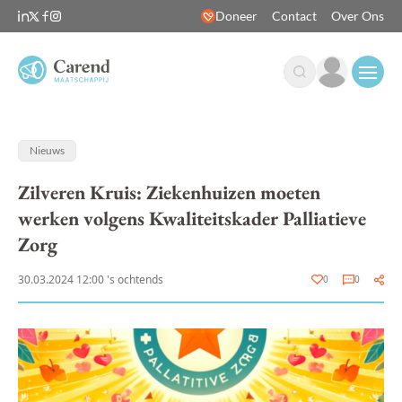
Doneer
Contact
Over Ons
Open
Nieuws
Zilveren Kruis: Ziekenhuizen moeten
werken volgens Kwaliteitskader Palliatieve
Zorg
30.03.2024 12:00 's ochtends
0
0