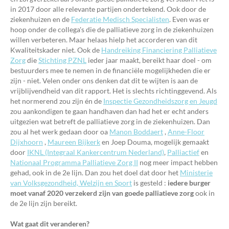
in 2017 door alle relevante partijen ondertekend. Ook door de
ziekenhuizen en de
Federatie Medisch Specialisten
. Even was er
hoop onder de collega's die de palliatieve zorg in de ziekenhuizen
willen verbeteren. Maar helaas hielp het accorderen van dit
Kwaliteitskader niet. Ook de
Handreiking Financiering Palliatieve
Zorg
die
Stichting PZNL
ieder jaar maakt, bereikt haar doel - om
bestuurders mee te nemen in de financiële mogelijkheden die er
zijn - niet. Velen onder ons denken dat dit te wijten is aan de
vrijblijvendheid van dit rapport. Het is slechts richtinggevend. Als
het normerend zou zijn én de
Inspectie Gezondheidszorg en Jeugd
zou aankondigen te gaan handhaven dan had het er echt anders
uitgezien wat betreft de palliatieve zorg in de ziekenhuizen. Dan
zou al het werk gedaan door oa
Manon Boddaert
,
Anne-Floor
Dijxhoorn
,
Maureen Bijkerk
en Joep Douma, mogelijk gemaakt
door
IKNL (Integraal Kankercentrum Nederland)
,
Palliactief
en
Nationaal Programma Palliatieve Zorg II
nog meer impact hebben
gehad, ook in de 2e lijn. Dan zou het doel dat door het
Ministerie
van Volksgezondheid, Welzijn en Sport
is gesteld :
iedere burger
moet vanaf 2020 verzekerd zijn van goede palliatieve zorg
ook in
de 2e lijn zijn bereikt.
Wat gaat dit veranderen?