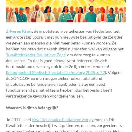
Zilveren Kruis
, de grootste zorgverzekeraar van Nederland, zet
een grote stap vooruit met hun nieuwste besluit over de zorg die
we geven aan mensen die niet meer beter kunnen worden. Ze
hebben besloten dat ziekenhuizen nu moeten werken volgens het
'
Kwaliteitskader Palliatieve Zorg
' om deze zorg te kunnen
declareren. En dat is goed nieuws voor iedereen die zich
hardmaakt om deze zorg ook in de 2e lijn beter te maken!
(
Inkoopbeleid Medisch Specialistische Zorg 2025, p 22
). Volgens
de SONCOS-normen mogen ziekenhuizen uitsluitend
oncologische behandelingen aanbieden als ze een goed
functionerend palliatief team hebben, dus het besluit heeft
verstrekkende gevolgen voor ziekenhuizen.
Waarom is dit zo belangrijk?
In 2017 is het
Kwaliteitskader Palliatieve Zorg
gemaakt. Dit
Kwaliteitskader beschrijft wat patiënten, naasten, zorgverleners
én zorgverzekeraars onder goede palliatieve zorg verstaan. Het is