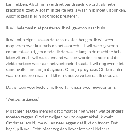
kan hebben. Alsof mijn verdriet pas draaglijk wordt als het er
krachtig uitziet. Alsof mijn ziekte iets is waarin ik moet uitblinken.
Alsof ik zelfs hierin nog moet presteren.
Ik wil helemaal niet presteren. Ik wil gewoon naar huis.
Ik wil mijn eigen jas aan de kapstok zien hangen. Ik wil weer
mopperen over kruimels op het aanrecht. Ik wil weer gewoon
commentaar krijgen omdat ik de was te lang in de machine heb
laten zitten. Ik wil naast iemand wakker worden zonder dat de
ziekte meteen weer aan het voeteneind staat. Ik wil nog even niet
samenvallen met mijn diagnose. Of mijn prognose. Of de manier
waarop anderen naar mij kijken sinds ze weten dat ik doodga.
Dat is geen voorbeeld zijn. Ik verlang naar weer gewoon zijn.
“Wat ben jij dapper.”
Misschien zeggen mensen dat omdat ze niet weten wat ze anders
moeten zeggen. Omdat zwijgen ook zo ongemakkelijk voelt.
Omdat ze iets bij me willen neerleggen dat lijkt op troost. Dat
begrijp ik wel. Echt. Maar zeg dan liever iets veel kleiners.