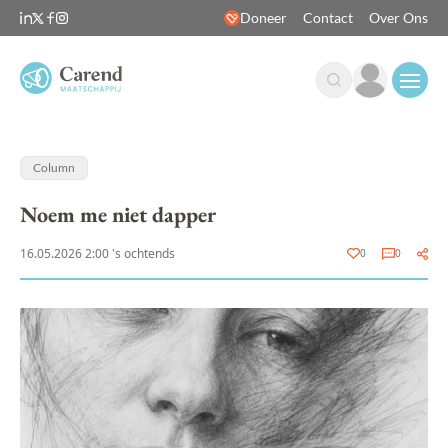
Doneer
Contact
Over Ons
Open
Column
Noem me niet dapper
16.05.2026 2:00 's ochtends
0
0