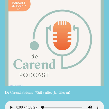
De Carend Podcast - 7Stil verlies (Jan Bleyen)