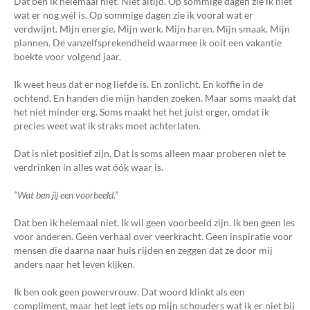
Dat ben ik helemaal niet. Niet altijd. Op sommige dagen zie ik niet
wat er nog wél is. Op sommige dagen zie ik vooral wat er
verdwijnt. Mijn energie. Mijn werk. Mijn haren. Mijn smaak. Mijn
plannen. De vanzelfsprekendheid waarmee ik ooit een vakantie
boekte voor volgend jaar.
Ik weet heus dat er nog liefde is. En zonlicht. En koffie in de
ochtend. En handen die mijn handen zoeken. Maar soms maakt dat
het niet minder erg. Soms maakt het het juist erger, omdat ik
precies weet wat ik straks moet achterlaten.
Dat is niet positief zijn. Dat is soms alleen maar proberen niet te
verdrinken in alles wat óók waar is.
“Wat ben jij een voorbeeld.”
Dat ben ik helemaal niet. Ik wil geen voorbeeld zijn. Ik ben geen les
voor anderen. Geen verhaal over veerkracht. Geen inspiratie voor
mensen die daarna naar huis rijden en zeggen dat ze door mij
anders naar het leven kijken.
Ik ben ook geen powervrouw. Dat woord klinkt als een
compliment, maar het legt iets op mijn schouders wat ik er niet bij