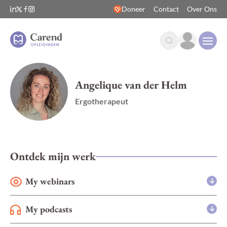
Doneer
Contact
Over Ons
Open
Angelique van der Helm
Ergotherapeut
Ontdek mijn werk
My webinars
My podcasts