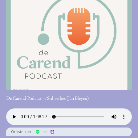
De Carend Podcast - 7Stil verlies (Jan Bleyen)
Or listen on