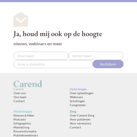
Ja, houd mij ook op de hoogte
nieuws, webinars en meer
Inschrijven
Carend
Opleidingen
Over ons
Over opleidingen
Ons team
Webinars
Contact
Scholingen
Congressen
Maatschappij
Zorg
Nieuws & Meer
Over Carend Zorg
Podcasts
Voor patiënten
Infographics
Voor verwijzers
Mantelzorg
Contact
Rouwinformatie
Publiekswebinars