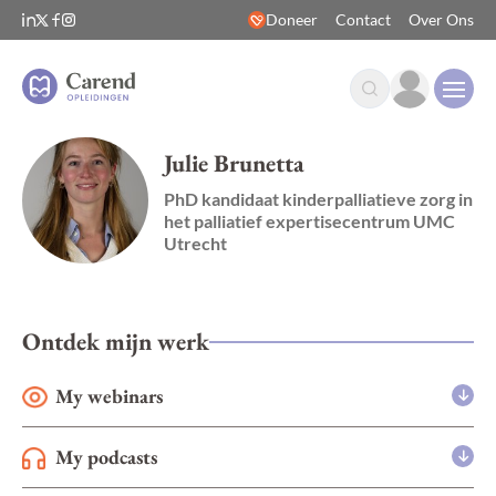
Doneer
Contact
Over Ons
Open
Julie Brunetta
PhD kandidaat kinderpalliatieve zorg in
het palliatief expertisecentrum UMC
Utrecht
Ontdek mijn werk
My webinars
My podcasts