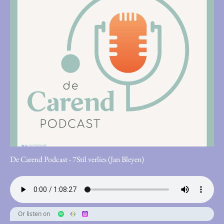
De Carend Podcast - 7Stil verlies (Jan Bleyen)
Or listen on