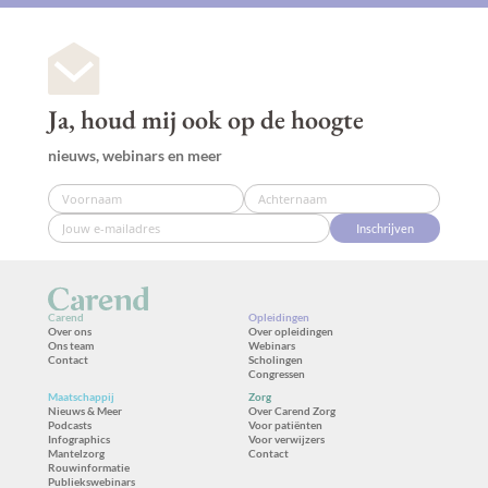
Ja, houd mij ook op de hoogte
nieuws, webinars en meer
Inschrijven
Carend
Opleidingen
Over ons
Over opleidingen
Ons team
Webinars
Contact
Scholingen
Congressen
Maatschappij
Zorg
Nieuws & Meer
Over Carend Zorg
Podcasts
Voor patiënten
Infographics
Voor verwijzers
Mantelzorg
Contact
Rouwinformatie
Publiekswebinars