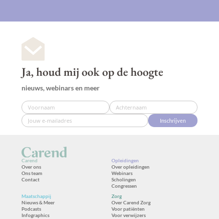
Ja, houd mij ook op de hoogte
nieuws, webinars en meer
Inschrijven
Carend
Opleidingen
Over ons
Over opleidingen
Ons team
Webinars
Contact
Scholingen
Congressen
Maatschappij
Zorg
Nieuws & Meer
Over Carend Zorg
Podcasts
Voor patiënten
Infographics
Voor verwijzers