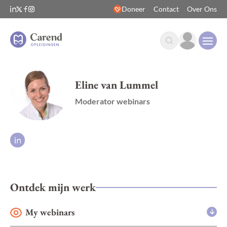
Doneer
Contact
Over Ons
Open
Eline van Lummel
Moderator webinars
Ontdek mijn werk
My webinars