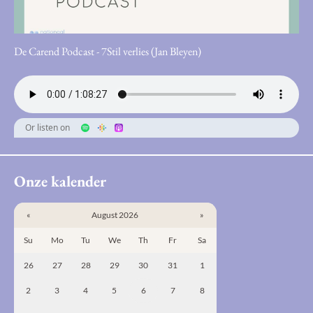
De Carend Podcast - 7Stil verlies (Jan Bleyen)
Or listen on
Onze kalender
«
August 2026
»
Su
Mo
Tu
We
Th
Fr
Sa
26
27
28
29
30
31
1
2
3
4
5
6
7
8