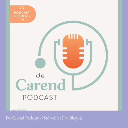
De Carend Podcast - 7Stil verlies (Jan Bleyen)