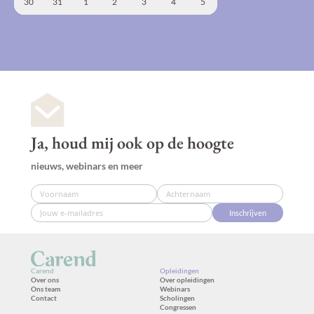
30
31
1
2
3
4
5
Ja, houd mij ook op de hoogte
nieuws, webinars en meer
Inschrijven
Carend
Opleidingen
Over ons
Over opleidingen
Ons team
Webinars
Contact
Scholingen
Congressen