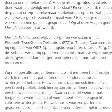
doorgaan met behandelen? Moet je als zorgprofessional iets
doen waar je eigenlijk niet achter staat? En omgekeerd: moeten
de patiënt en zijn familie maar klakkeloos accepteren wat jij als
westerse zorgprofessional normaal vindt? Hoe kies je de juiste
woorden en hoe ga je dit gesprek aan? Op al deze vragen geeft
Mustafa
een eerlijk antwoord.
Mustafa Bulut
is geestelijk verzorger en werkzaam in het
Elisabeth-TweeSteden Ziekenhuis (ETZ) in Tilburg. Daarnaast is
hij eigenaar van OBIZ Opleidingsbureau Interculturele Zorg. In
dit webinar vertelt hij op pakkende en informatieve wijze hoe je
als zorgverlener kunt zorgen voor betere communicatie over
leven en dood.
Wij nodigen alle zorgverleners uit, want iedereen heeft in zijn
werk te maken met patiënten die een andere culturele
achtergrond hebben. Het webinar is daarom ook bedoeld voor
een breed publiek: denk hierbij aan zorgverleners uit zowel de
eerste, tweede als derde lijn. Daarnaast is dit webinar ook
toegankelijk voor naasten of voor patiënten zelf, ongeacht
culturele achtergrond. Het webinar is voor zorgverleners
geaccrediteerd, maar toegankelijk voor iedereen met interesse