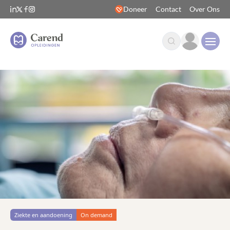
Doneer
Contact
Over Ons
Open
Ziekte en aandoening
On demand