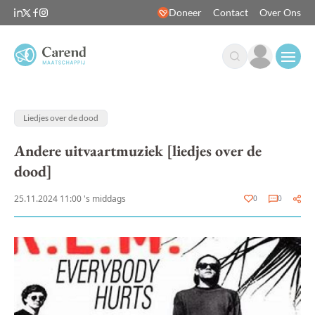
Doneer
Contact
Over Ons
Open
Liedjes over de dood
Andere uitvaartmuziek [liedjes over de
dood]
25.11.2024 11:00 's middags
0
0