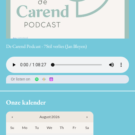
De Carend Podcast - 7Stil verlies (Jan Bleyen)
Or listen on
Onze kalender
«
August 2026
»
Su
Mo
Tu
We
Th
Fr
Sa