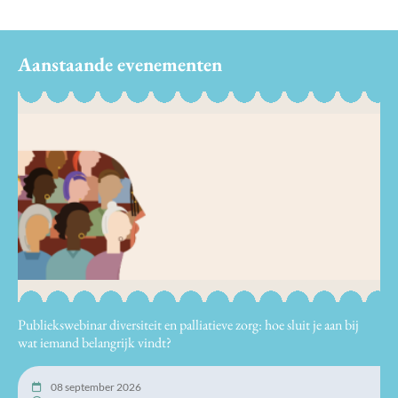
Aanstaande evenementen
Publiekswebinar diversiteit en palliatieve zorg: hoe sluit je aan bij
wat iemand belangrijk vindt?
08 september 2026