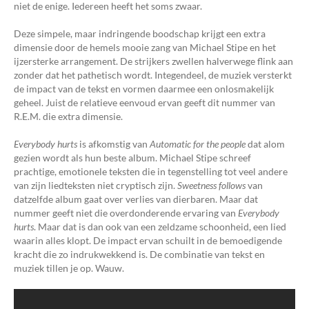
niet de enige. Iedereen heeft het soms zwaar.
Deze simpele, maar indringende boodschap krijgt een extra
dimensie door de hemels mooie zang van Michael Stipe en het
ijzersterke arrangement. De strijkers zwellen halverwege flink aan
zonder dat het pathetisch wordt. Integendeel, de muziek versterkt
de impact van de tekst en vormen daarmee een onlosmakelijk
geheel. Juist de relatieve eenvoud ervan geeft dit nummer van
R.E.M. die extra dimensie.
Everybody hurts
is afkomstig van
Automatic for the people
dat alom
gezien wordt als hun beste album. Michael Stipe schreef
prachtige, emotionele teksten die in tegenstelling tot veel andere
van zijn liedteksten niet cryptisch zijn.
Sweetness follows
van
datzelfde album gaat over verlies van dierbaren. Maar dat
nummer geeft niet die overdonderende ervaring van
Everybody
hurts
. Maar dat is dan ook van een zeldzame schoonheid, een lied
waarin alles klopt. De impact ervan schuilt in de bemoedigende
kracht die zo indrukwekkend is. De combinatie van tekst en
muziek tillen je op. Wauw.