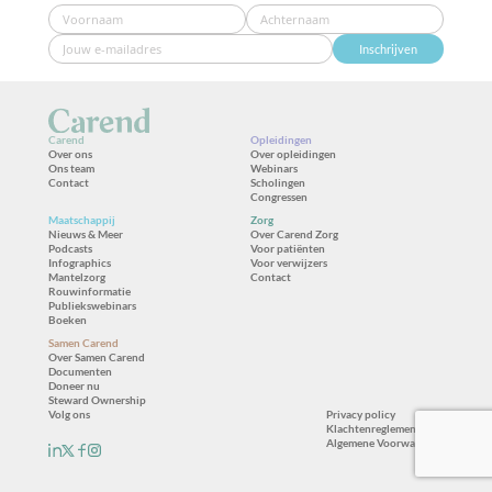
Inschrijven
Carend
Opleidingen
Over ons
Over opleidingen
Ons team
Webinars
Contact
Scholingen
Congressen
Maatschappij
Zorg
Nieuws & Meer
Over Carend Zorg
Podcasts
Voor patiënten
Infographics
Voor verwijzers
Mantelzorg
Contact
Rouwinformatie
Publiekswebinars
Boeken
Samen Carend
Over Samen Carend
Documenten
Doneer nu
Steward Ownership
Volg ons
Privacy policy
Klachtenreglement
Algemene Voorwaarden