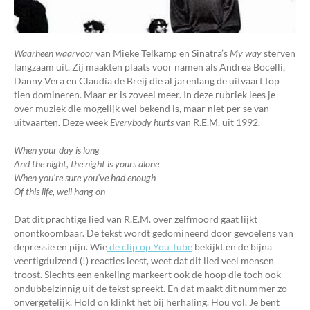
Waarheen waarvoor
van Mieke Telkamp en Sinatra’s
My way
sterven
langzaam uit. Zij maakten plaats voor namen als Andrea Bocelli,
Danny Vera en Claudia de Breij die al jarenlang de uitvaart top
tien domineren. Maar er is zoveel meer. In deze rubriek lees je
over muziek die mogelijk wel bekend is, maar niet per se van
uitvaarten. Deze week
Everybody hurts
van R.E.M. uit 1992.
When your day is long
And the night, the night is yours alone
When you're sure you've had enough
Of this life, well hang on
Dat dit prachtige lied van R.E.M. over zelfmoord gaat lijkt
onontkoombaar. De tekst wordt gedomineerd door gevoelens van
depressie en pijn. Wie
de clip op You Tube
bekijkt en de bijna
veertigduizend (!) reacties leest, weet dat dit lied veel mensen
troost. Slechts een enkeling markeert ook de hoop die toch ook
ondubbelzinnig uit de tekst spreekt. En dat maakt dit nummer zo
onvergetelijk. Hold on klinkt het bij herhaling. Hou vol. Je bent