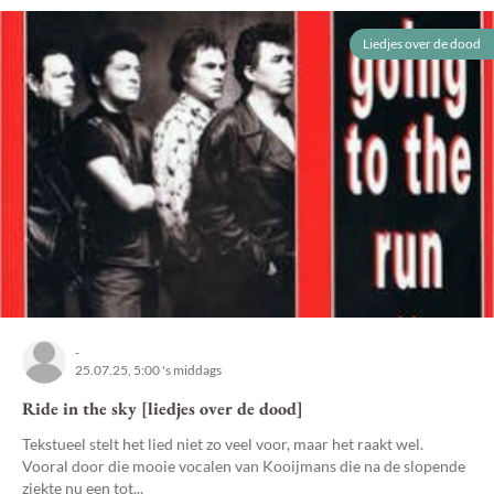
Liedjes over de dood
-
25.07.25, 5:00 's middags
Ride in the sky [liedjes over de dood]
Tekstueel stelt het lied niet zo veel voor, maar het raakt wel.
Vooral door die mooie vocalen van Kooijmans die na de slopende
ziekte nu een tot...