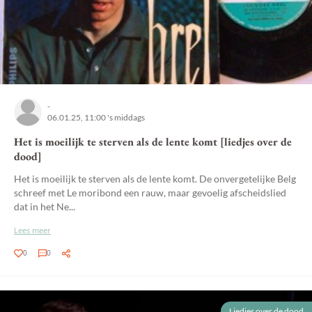
-
06.01.25, 11:00 's middags
Het is moeilijk te sterven als de lente komt [liedjes over de
dood]
Het is moeilijk te sterven als de lente komt. De onvergetelijke Belg
schreef met Le moribond een rauw, maar gevoelig afscheidslied
dat in het Ne...
Lees meer
0
0
Liedjes over de dood