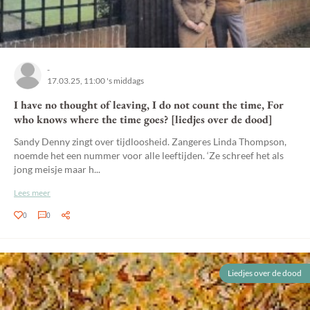
-
17.03.25, 11:00 's middags
I have no thought of leaving, I do not count the time, For
who knows where the time goes? [liedjes over de dood]
Sandy Denny zingt over tijdloosheid. Zangeres Linda Thompson,
noemde het een nummer voor alle leeftijden. ‘Ze schreef het als
jong meisje maar h...
Lees meer
0
0
Liedjes over de dood