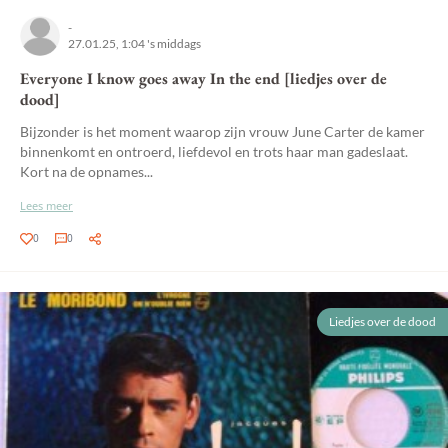
-
27.01.25, 1:04 's middags
Everyone I know goes away In the end [liedjes over de
dood]
Bijzonder is het moment waarop zijn vrouw June Carter de kamer
binnenkomt en ontroerd, liefdevol en trots haar man gadeslaat.
Kort na de opnames...
Lees meer
0
0
Liedjes over de dood