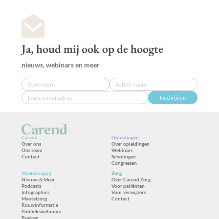
Ja, houd mij ook op de hoogte
nieuws, webinars en meer
Inschrijven
Carend
Opleidingen
Over ons
Over opleidingen
Ons team
Webinars
Contact
Scholingen
Congressen
Maatschappij
Zorg
Nieuws & Meer
Over Carend Zorg
Podcasts
Voor patiënten
Infographics
Voor verwijzers
Mantelzorg
Contact
Rouwinformatie
Publiekswebinars
Boeken