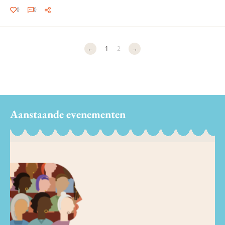
0
0
←
1
2
→
Aanstaande evenementen