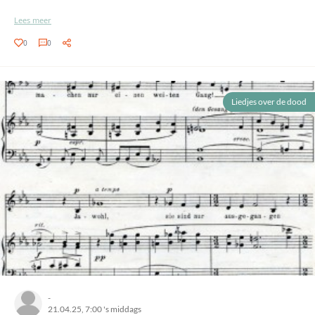
Lees meer
0
0
Liedjes over de dood
-
21.04.25, 7:00 's middags