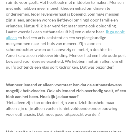
ruimte voor geeft. Het heeft ook met middelen te maken. Mensen
met geld hebben meer mogelijkheden gehad om dingen te
ondernemen. Ieder levensverhaal is boeiend. Sommige mensen
zijn alleen, anderen worden liefdevol omringd door familie en
vrienden. Natuurlijk is er verdriet maar soms ook opluchting.
Laatst voerde ik een euthanasie uit bij een oudere heer.
Ik ga nooit
alleen
en had een arts-assistent en een verpleegkundige
meegenomen naar het huis van meneer. Zijn zoon en
schoondochter waren ook aanwezig en met zijn dochter in
Amerika was een videoverbinding. Meneer had een hele oude port
bewaard voor deze gelegenheid. We hebben met zijn allen, om elf
uur ’s ochtends een glas port gedronken. Dat was bijzonder.’
Wanneer iemand er alleen voorstaat kan dat de euthanasiewens
mogelijk beïnvloeden. Ook als iemand zich overbodig voelt, of een
blok aan het been. Hoe kijk je daarnaar?
‘Het alleen zijn kan onderdeel zijn van uitzichtloosheid maar
alleen zijn of je alleen voelen is niet voldoende onderbouwing
voor euthanasie. Dat moet goed uitgezocht worden.’
Heb je zelf wel eens van dichtbij een euthanasie meegemaakt en