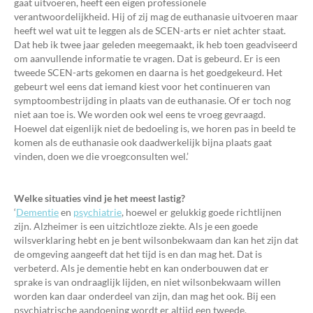
gaat uitvoeren, heeft een eigen professionele
verantwoordelijkheid. Hij of zij mag de euthanasie uitvoeren maar
heeft wel wat uit te leggen als de SCEN-arts er niet achter staat.
Dat heb ik twee jaar geleden meegemaakt, ik heb toen geadviseerd
om aanvullende informatie te vragen. Dat is gebeurd. Er is een
tweede SCEN-arts gekomen en daarna is het goedgekeurd. Het
gebeurt wel eens dat iemand kiest voor het continueren van
symptoombestrijding in plaats van de euthanasie. Of er toch nog
niet aan toe is. We worden ook wel eens te vroeg gevraagd.
Hoewel dat eigenlijk niet de bedoeling is, we horen pas in beeld te
komen als de euthanasie ook daadwerkelijk bijna plaats gaat
vinden, doen we die vroegconsulten wel.’
Welke situaties vind je het meest lastig?
‘
Dementie
en
psychiatrie
, hoewel er gelukkig goede richtlijnen
zijn. Alzheimer is een uitzichtloze ziekte. Als je een goede
wilsverklaring hebt en je bent wilsonbekwaam dan kan het zijn dat
de omgeving aangeeft dat het tijd is en dan mag het. Dat is
verbeterd. Als je dementie hebt en kan onderbouwen dat er
sprake is van ondraaglijk lijden, en niet wilsonbekwaam willen
worden kan daar onderdeel van zijn, dan mag het ook. Bij een
psychiatrische aandoening wordt er altijd een tweede,