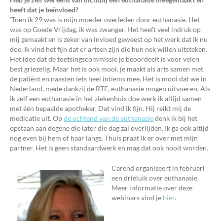
heeft dat je beïnvloed?
‘Toen ik 29 was is mijn moeder overleden door euthanasie. Het
was op Goede Vrijdag, ik was zwanger. Het heeft veel indruk op
mij gemaakt en is zeker van invloed geweest op het werk dat ik nu
doe. Ik vind het fijn dat er artsen zijn die hun nek willen uitsteken.
Het idee dat de toetsingscommissie je beoordeelt is voor velen
best griezelig. Maar het is ook mooi, je maakt als arts samen met
de patiënt en naasten iets heel intiems mee. Het is mooi dat we in
Nederland, mede dankzij de RTE, euthanasie mogen uitvoeren. Als
ik zelf een euthanasie in het ziekenhuis doe werk ik altijd samen
met één bepaalde apotheker. Dat vind ik fijn. Hij reikt mij de
medicatie uit. Op
de ochtend van de euthanasie
denk ik bij het
opstaan aan degene die later die dag zal overlijden. Ik ga ook altijd
nog even bij hem of haar langs. Thuis praat ik er over met mijn
partner. Het is geen standaardwerk en mag dat ook nooit worden.’
Carend organiseert in februari
een drieluik over euthanasie.
Meer informatie over deze
webinars vind je
hier
.