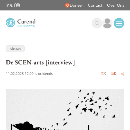
Doneer
Contact
Over Ons
Open
Nieuws
De SCEN-arts [interview]
11.02.2023 12:00 's ochtends
0
0