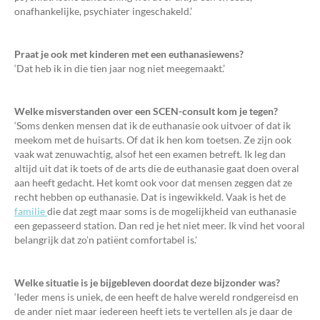
onafhankelijke, psychiater ingeschakeld.’
Praat je ook met kinderen met een euthanasiewens?
‘Dat heb ik in die tien jaar nog niet meegemaakt.’
Welke misverstanden over een SCEN-consult kom je tegen?
‘Soms denken mensen dat ik de euthanasie ook uitvoer of dat ik
meekom met de huisarts. Of dat ik hen kom toetsen. Ze zijn ook
vaak wat zenuwachtig, alsof het een examen betreft. Ik leg dan
altijd uit dat ik toets of de arts die de euthanasie gaat doen overal
aan heeft gedacht. Het komt ook voor dat mensen zeggen dat ze
recht hebben op euthanasie. Dat is ingewikkeld. Vaak is het de
familie
die dat zegt maar soms is de mogelijkheid van euthanasie
een gepasseerd station. Dan red je het niet meer. Ik vind het vooral
belangrijk dat zo’n patiënt comfortabel is.’
Welke situatie is je bijgebleven doordat deze bijzonder was?
‘Ieder mens is uniek, de een heeft de halve wereld rondgereisd en
de ander niet maar iedereen heeft iets te vertellen als je daar de