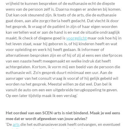
vrijheid te kunnen bespreken of de euthanasie echt de diepste
wens van de persoon zelf is. Daarna mogen er anderen bij komen.
Dat kan ook steunend zijn. Ik toets of de arts, die de euthanasie
gaat doen, aan alle zorgcriteria heeft gedacht. Dat vlecht ik door
het gesprek. Ik vraag of de patiënt in zijn of haar eigen woorden
kan vertellen wat er aan de hand is en wat de situatie ondraaglijk
maakt. Ik check of diegene goed is
voorgelicht
maar ook hoe hij in
het leven staat, waar hij geboren is, of hij kinderen heeft en wat
voor opleiding en werk hij heeft gedaan. Ik informeer of
alternatieven besproken zijn en of hij of zij al eens een sterfproces
van een naaste heeft meegemaakt en welke indruk dat heeft
achtergelaten. Kortom, ik vorm mij een beeld van de persoon die
euthanasie wil. Zo’n gesprek duurt minimaal een uur. Aan de
aanvrager van het consult vraag ik vooraf of hij gelijk gebeld wil
worden na het gesprek. Meestal willen ze dat wel. Dan bel ik
vanuit de auto om een een uitgebreide terugkoppeling te geven.
Op een later tijdstip maak ik een verslag.’
Het oordeel van een SCEN-arts is niet bindend. Maak je wel eens
mee dat er wordt afgeweken van jouw advies?
‘De
arts
die het euthanasieverzoek heeft ontvangen, en eventueel