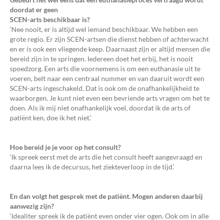
doordat er geen
SCEN-arts beschikbaar is?
‘Nee nooit, er is altijd wel iemand beschikbaar. We hebben een
grote regio. Er zijn SCEN-artsen die dienst hebben of achterwacht
en er is ook een vliegende keep. Daarnaast zijn er altijd mensen die
bereid zijn in te springen. Iedereen doet het erbij, het is nooit
spoedzorg. Een arts die voornemens is om een euthanasie uit te
voeren, belt naar een centraal nummer en van daaruit wordt een
SCEN-arts ingeschakeld. Dat is ook om de onafhankelijkheid te
waarborgen. Je kunt niet even een bevriende arts vragen om het te
doen. Als ik mij niet onafhankelijk voel, doordat ik de arts of
patiënt ken, doe ik het niet.’
Hoe bereid je je voor op het consult?
‘Ik spreek eerst met de arts die het consult heeft aangevraagd en
daarna lees ik de decursus, het ziekteverloop in de tijd.’
En dan volgt het gesprek met de patiënt. Mogen anderen daarbij
aanwezig zijn?
‘Idealiter spreek ik de patiënt even onder vier ogen. Ook om in alle