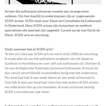
Artsen die euthanasie uitvoeren moeten aan strenge eisen
voldoen. Om hen daarbij te ondersteunen zijn er zogenaamde
SCEN-artsen. SCEN staat voor Steun en Consultatie bij Euthanasie
in Nederland. Deze SCEN-artsen zijn huisartsen en medisch
specialisten die speciaal zijn opgeleid. Carend sprak met Gerty de
Klerk, SCEN-arts en oncoloog.
Sinds wanneer ben je SCEN-arts?
‘Ik ben zo’n tien jaar SCEN-arts en werk sinds 2000 als oncoloog.
Ik maak deel uit van het palliatieve zorgteam van het Spaarne
Gasthuis in Hoofddorp en voer zelf ook euthanasie uit. Ook ben ik
lid van de Regionale Toetsingscommissie Euthanasie. Ik houd me
dus vanuit verschillende invalshoeken bezig met het onderwerp.
Per kwartaal heb ik een week dienst en een week achterwacht.
Ook heb ik eens per kwartaal intervisie met andere SCEN-artsen,
we reflecteren dan op ons handelen. Ik moet minimaal twintig
SCEN-consulten per jaar doen.’
Gebeurt het wel eens dat een euthanasieproces vertraagd wordt