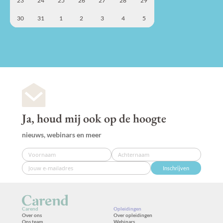
23
24
25
26
27
28
29
30
31
1
2
3
4
5
Ja, houd mij ook op de hoogte
nieuws, webinars en meer
Inschrijven
Carend
Opleidingen
Over ons
Over opleidingen
Ons team
Webinars