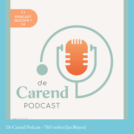
De Carend Podcast - 7Stil verlies (Jan Bleyen)