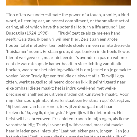
*Too often we underestimate the power of a touch, a smile, a kind
word, a listening ear, an honest compliment, or the smallest act of
caring, all of which have the potential to turn a life around.* Leo
Buscaglia (1924-1998) ----- ‘Trudy’, zegt ze als ze me een hand
geeft. ‘Ga zitten. Ik ben vrijwilliger hier'. Ze zit aan een grote
houten tafel met zeker tien beklede stoelen in een ruimte die ze de
‘huiskamer’ noemt. Er staan grote, diepe banken in de hoek. Ik was
hier al wel geweest, maar niet eerder ’s avonds en pas nu valt me
echt de warmte op: de kamer baadt in sfeerlichting vanuit alle
hoeken, waardoor het niet ingewikkeld is om je snel op je gemak te
voelen. Voor Trudy ligt een trui die driekwart af is. Terwijl ik ga
zitten, werkt ze gedisciplineerd door en ik kijk geïntrigeerd naar
elke omhaal die ze maakt; het is indrukwekkend met welke
precisie en snelheid ze uit vele draden dit kunstwerk maakt. ‘Voor
mijn kleinzoon’, glimlacht ze. Er staat een kerstman op. ‘Zo’, zegt ze.
‘Jij bent een van haar zonen’, terwijl ze doorgaat met haar
breiwerk. ‘Ja, zeg ik, de jongste.” Eigenlijk wil ik niet praten. Het
liefst wil ik schreeuwen. Er schieten tranen in mijn ogen, als ik me
verontschuldig, Trudy is voor mij wildvreemd, maar dat maakt
haar in ieder geval niets uit: “Laat het lekker gaan, jongen. Kan jou
het schelen! "Wil je een wijntje, want dat jankt wat makkelijker.”