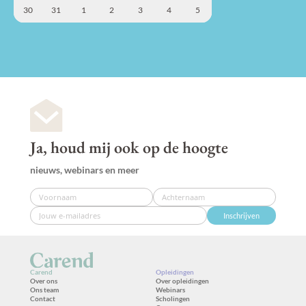
30
31
1
2
3
4
5
Ja, houd mij ook op de hoogte
nieuws, webinars en meer
Inschrijven
Carend
Opleidingen
Over ons
Over opleidingen
Ons team
Webinars
Contact
Scholingen