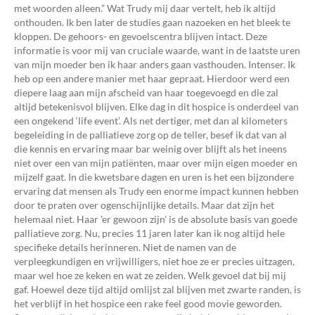
met woorden alleen.” Wat Trudy mij daar vertelt, heb ik altijd
onthouden. Ik ben later de studies gaan nazoeken en het bleek te
kloppen. De gehoors- en gevoelscentra blijven intact. Deze
informatie is voor mij van cruciale waarde, want in de laatste uren
van mijn moeder ben ik haar anders gaan vasthouden. Intenser. Ik
heb op een andere manier met haar gepraat. Hierdoor werd een
diepere laag aan mijn afscheid van haar toegevoegd en die zal
altijd betekenisvol blijven. Elke dag in dit hospice is onderdeel van
een ongekend ‘life event’. Als net dertiger, met dan al kilometers
begeleiding in de palliatieve zorg op de teller, besef ik dat van al
die kennis en ervaring maar bar weinig over blijft als het ineens
niet over een van mijn patiënten, maar over mijn eigen moeder en
mijzelf gaat. In die kwetsbare dagen en uren is het een bijzondere
ervaring dat mensen als Trudy een enorme impact kunnen hebben
door te praten over ogenschijnlijke details. Maar dat zijn het
helemaal niet. Haar 'er gewoon zijn' is de absolute basis van goede
palliatieve zorg. Nu, precies 11 jaren later kan ik nog altijd hele
specifieke details herinneren. Niet de namen van de
verpleegkundigen en vrijwilligers, niet hoe ze er precies uitzagen,
maar wel hoe ze keken en wat ze zeiden. Welk gevoel dat bij mij
gaf. Hoewel deze tijd altijd omlijst zal blijven met zwarte randen, is
het verblijf in het hospice een rake feel good movie geworden.