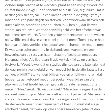
Zonder mijn reactie af te wachten, plant ze een wijnglas voor me
en met harde klokgeluiden schenkt ze die in. “Zo, zeg, 2009. Dat is
beslist geen slecht jaar.” In een kamer verder in de gang ligt mijn
moeder al een paar dagen op sterven. Vanavond waak ik even een
uurtje alleen, omdat de rest douchen is. Ik ben blij dat ik even
stoom kan afblazen, want de eenzijdigheid van het afscheid was
me ineens overvallen. Door een grote hersentumor is er al weken
nauwelijks en al dagen geen enkel contact meer. Toen ik even haar
hand vastpakte, voelde ik helemaal geen lichamelijke reactie meer.
Er was geen spierspanning in de hand, geen warmte en geen
beweging van de rest van haar lichaam of gesloten oogleden.
Helemaal niets. Als ik dit aan Trudy vertel, kijkt ze op van haar
breiwerk: “Weet je wel dat er studies zijn gedaan die laten zien dat
de waarneming van geluid en van gevoel tot in de allerlaatste fase
aanwezig blijft?” Stervenden blijven voelen en blijven horen, dat
hebben ze aangetoond met onderzoeken waarbij ze van die
plakkers op het hoofd hebben geplaatst die de hersenactiviteit
meten.” “Nee,” zeg ik. "Ik wist dat niet." “Misschien reageert ze dan
wel niet meer op jou. Maar ze voelt en hoort je beslist. Mensen die
sterven, horen en voelen ons. Dat is aangetoond. Praat nooit over
de stervende, maar praat tegen hem of haar. En weet dat als je
afscheid neemt, dat vaak op vele andere manieren gebeurt dan