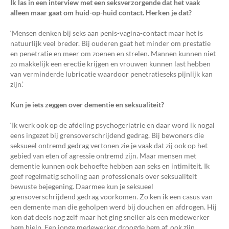
Ik las in een interview met een seksverzorgende dat het vaak
alleen maar gaat om huid-op-huid contact. Herken je dat?
‘Mensen denken bij seks aan penis-vagina-contact maar het is
natuurlijk veel breder. Bij ouderen gaat het minder om prestatie
en penetratie en meer om zoenen en strelen. Mannen kunnen niet
zo makkelijk een erectie krijgen en vrouwen kunnen last hebben
van verminderde lubricatie waardoor penetratieseks pijnlijk kan
zijn.’
Kun je iets zeggen over dementie en seksualiteit?
‘Ik werk ook op de afdeling psychogeriatrie en daar word ik nogal
eens ingezet bij grensoverschrijdend gedrag. Bij bewoners die
seksueel ontremd gedrag vertonen zie je vaak dat zij ook op het
gebied van eten of agressie ontremd zijn. Maar mensen met
dementie kunnen ook behoefte hebben aan seks en intimiteit. Ik
geef regelmatig scholing aan professionals over seksualiteit
bewuste bejegening. Daarmee kun je seksueel
grensoverschrijdend gedrag voorkomen. Zo ken ik een casus van
een demente man die geholpen werd bij douchen en afdrogen. Hij
kon dat deels nog zelf maar het ging sneller als een medewerker
hem hielp. Een jonge medewerker droogde hem af, ook zijn