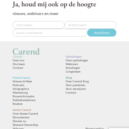
Ja, houd mij ook op de hoogte
nieuws, webinars en meer
Inschrijven
Carend
Opleidingen
Over ons
Over opleidingen
Ons team
Webinars
Contact
Scholingen
Congressen
Maatschappij
Zorg
Nieuws & Meer
Over Carend Zorg
Podcasts
Voor patiënten
Infographics
Voor verwijzers
Mantelzorg
Contact
Rouwinformatie
Publiekswebinars
Boeken
Samen Carend
Over Samen Carend
Documenten
Doneer nu
Steward Ownership
Volg ons
Privacy policy