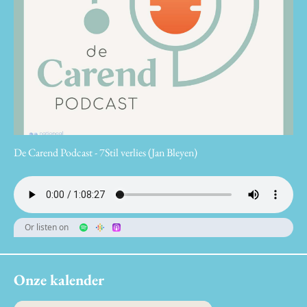
De Carend Podcast - 7Stil verlies (Jan Bleyen)
Or listen on
Onze kalender