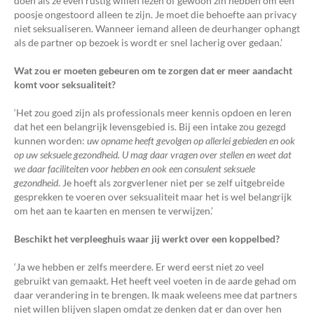
doen als ze even rustig willen lezen of gewoon zin hebben om een
poosje ongestoord alleen te zijn. Je moet die behoefte aan privacy
niet seksualiseren. Wanneer iemand alleen de deurhanger ophangt
als de partner op bezoek is wordt er snel lacherig over gedaan.’
Wat zou er moeten gebeuren om te zorgen dat er meer aandacht
komt voor seksualiteit?
‘Het zou goed zijn als professionals meer kennis opdoen en leren
dat het een belangrijk levensgebied is. Bij een intake zou gezegd
kunnen worden:
uw opname heeft gevolgen op allerlei gebieden en ook
op uw seksuele gezondheid. U mag daar vragen over stellen en weet dat
we daar faciliteiten voor hebben en ook een consulent seksuele
gezondheid
. Je hoeft als zorgverlener niet per se zelf uitgebreide
gesprekken te voeren over seksualiteit maar het is wel belangrijk
om het aan te kaarten en mensen te verwijzen.’
Beschikt het verpleeghuis waar jij werkt over een koppelbed?
‘Ja we hebben er zelfs meerdere. Er werd eerst niet zo veel
gebruikt van gemaakt. Het heeft veel voeten in de aarde gehad om
daar verandering in te brengen. Ik maak weleens mee dat partners
niet willen blijven slapen omdat ze denken dat er dan over hen