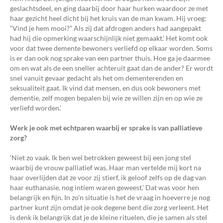
geslachtsdeel, en ging daarbij door haar hurken waardoor ze met
haar gezicht heel dicht bij het kruis van de man kwam. Hij vroeg:
“Vind je hem mooi?” Als zij dat afdrogen anders had aangepakt
had hij die opmerking waarschijnlijk niet gemaakt.’ Het komt ook
voor dat twee demente bewoners verliefd op elkaar worden. Soms
is er dan ook nog sprake van een partner thuis. Hoe ga je daarmee
om en wat als de een sneller achteruit gaat dan de ander? Er wordt
snel vanuit gevaar gedacht als het om dementerenden en
seksualiteit gaat. Ik vind dat mensen, en dus ook bewoners met
dementie, zelf mogen bepalen bij wie ze willen zijn en op wie ze
verliefd worden.’
Werk je ook met echtparen waarbij er sprake is van palliatieve
zorg?
‘Niet zo vaak. Ik ben wel betrokken geweest bij een jong stel
waarbij de vrouw palliatief was. Haar man vertelde mij kort na
haar overlijden dat ze voor zij stierf, ik geloof zelfs op de dag van
haar euthanasie, nog intiem waren geweest.’ Dat was voor hen
belangrijk en fijn. In zo’n situatie is het de vraag in hoeverre je nog
partner kunt zijn omdat je ook degene bent die zorg verleent. Het
is denk ik belangrijk dat je de kleine rituelen, die je samen als stel