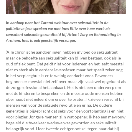
In aanloop naar het Carend webinar over seksualiteit in de
palliatieve fase spraken we met Ines Blitz over haar werk als
consulent seksuele gezondheid bij Attent Zorg en Behandeling in
Arnhem. Ines is ook geestelijk verzorger.
‘Alle chronische aandoeningen hebben invloed op seksualiteit
maar de behoefte aan seksualiteit kan blijven bestaan, ook als je
oud of ziek bent. Dat geldt niet voor iedereen en het leeft meestal
niet zo sterk als in eerdere levensfasen maar het speelt zeker nog.
In het verpleeghuis is er te weinig aandacht voor. Bewoners
beginnen er meestal niet zelf over maar zijn vaak wel opgelucht als
de zorgprofessional het aankaart. Het is niet een onderwerp om
met de kinderen te bespreken en de meeste oude mensen hebben
überhaupt niet geleerd om erover te praten. Ik zie een verschil bij
mensen van voor de seksuele revolutie en er na. De oudere
generaties is bijgebracht dat seks voor de voortplanting is en niet
voor plezier. Jongere mensen zijn wat opener. Ik heb een mevrouw
begeleid die twee keer weduwe was geworden en seksualiteit
belangrijk vond. Haar tweede echtgenoot zei tegen haar dat hij