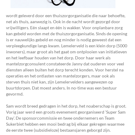
wordt geleverd door een thuiszorgorganisatie die naar behoefte,
net als thuis, aanwezig is. Ook in de nacht wordt gezorgd door
vrijwilligers. Eén slaapt en één is wakker. Voor onplanbare zorg
kan gebeld worden met de thuiszorgorganisatie. Sinds de opening
is er nauwelijks gebeld en nog minder is nodig geweest dat een
verpleegkundige langs kwam. Lemelerveld is een klein dorp (5000
inwoners), maar groot als het gaat om ontplooien van initiatieven
en het leefbaar houden van het dorp. Door haar werk als
mantelzorgconsulent constateerde Janny dat ouderen voor veel
diensten alleen buiten het dorp terecht konden. Voor herstel na
operaties en het ontlasten van mantelzorgers, maar ook als
sterven thuis niet kan, zijn Lemelervelders aangewezen op
buurtdorpen. Dat moest anders. In no-time was een bestuur
gevormd.
Sam wordt breed gedragen in het dorp, het noaberschap is groot.
Vorig jaar werd een groots evenement georganiseerd ‘Super Sam
Day’. De sponsorcommissie en twee ondernemers en Team
Sukerbiet hebben een mooi bedrag bij elkaar gekregen waarmee
de eerste twee (subsidieloze) bestaansjaren geborgd zijn.