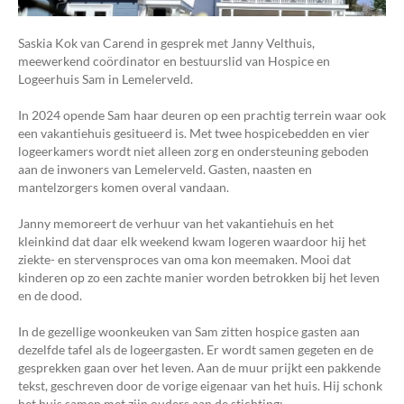
Saskia Kok van Carend in gesprek met Janny Velthuis,
meewerkend coördinator en bestuurslid van Hospice en
Logeerhuis Sam in Lemelerveld.
In 2024 opende Sam haar deuren op een prachtig terrein waar ook
een vakantiehuis gesitueerd is. Met twee hospicebedden en vier
logeerkamers wordt niet alleen zorg en ondersteuning geboden
aan de inwoners van Lemelerveld. Gasten, naasten en
mantelzorgers komen overal vandaan.
Janny memoreert de verhuur van het vakantiehuis en het
kleinkind dat daar elk weekend kwam logeren waardoor hij het
ziekte- en stervensproces van oma kon meemaken. Mooi dat
kinderen op zo een zachte manier worden betrokken bij het leven
en de dood.
In de gezellige woonkeuken van Sam zitten hospice gasten aan
dezelfde tafel als de logeergasten. Er wordt samen gegeten en de
gesprekken gaan over het leven. Aan de muur prijkt een pakkende
tekst, geschreven door de vorige eigenaar van het huis. Hij schonk
het huis samen met zijn ouders aan de stichting: