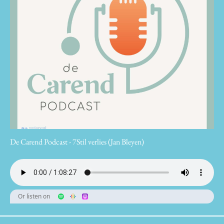
De Carend Podcast - 7Stil verlies (Jan Bleyen)
Or listen on