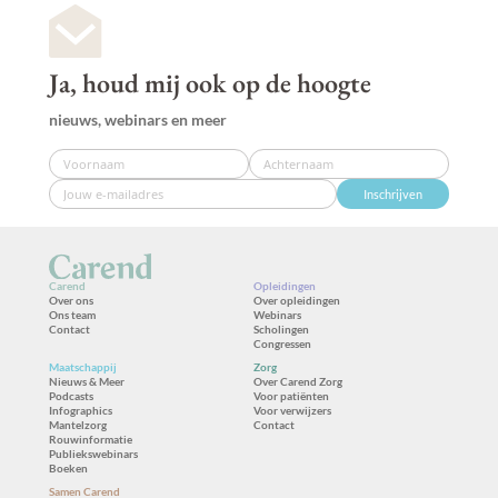
Ja, houd mij ook op de hoogte
nieuws, webinars en meer
Inschrijven
Carend
Opleidingen
Over ons
Over opleidingen
Ons team
Webinars
Contact
Scholingen
Congressen
Maatschappij
Zorg
Nieuws & Meer
Over Carend Zorg
Podcasts
Voor patiënten
Infographics
Voor verwijzers
Mantelzorg
Contact
Rouwinformatie
Publiekswebinars
Boeken
Samen Carend