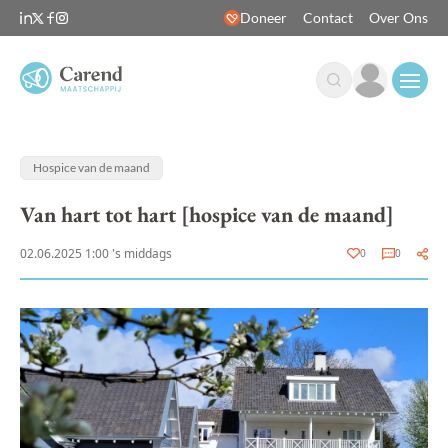
Doneer
Contact
Over Ons
Open
Hospice van de maand
Van hart tot hart [hospice van de maand]
02.06.2025 1:00 's middags
0
0