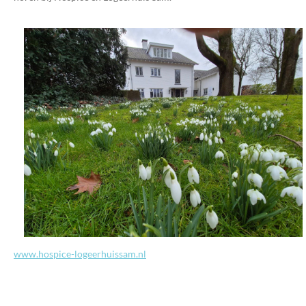
www.hospice-logeerhuissam.nl