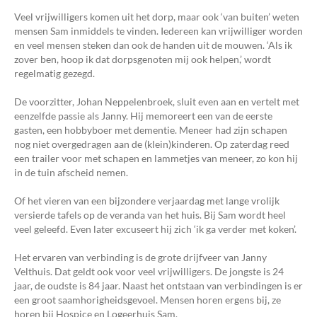
Veel vrijwilligers komen uit het dorp, maar ook ‘van buiten’ weten
mensen Sam inmiddels te vinden. Iedereen kan vrijwilliger worden
en veel mensen steken dan ook de handen uit de mouwen. ‘Als ik
zover ben, hoop ik dat dorpsgenoten mij ook helpen,’ wordt
regelmatig gezegd.
De voorzitter, Johan Neppelenbroek, sluit even aan en vertelt met
eenzelfde passie als Janny. Hij memoreert een van de eerste
gasten, een hobbyboer met dementie. Meneer had zijn schapen
nog niet overgedragen aan de (klein)kinderen. Op zaterdag reed
een trailer voor met schapen en lammetjes van meneer, zo kon hij
in de tuin afscheid nemen.
Of het vieren van een bijzondere verjaardag met lange vrolijk
versierde tafels op de veranda van het huis. Bij Sam wordt heel
veel geleefd. Even later excuseert hij zich ‘ik ga verder met koken’.
Het ervaren van verbinding is de grote drijfveer van Janny
Velthuis. Dat geldt ook voor veel vrijwilligers. De jongste is 24
jaar, de oudste is 84 jaar. Naast het ontstaan van verbindingen is er
een groot saamhorigheidsgevoel. Mensen horen ergens bij, ze
horen bij Hospice en Logeerhuis Sam.