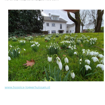
www.hospice-logeerhuissam.nl