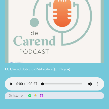
De Carend Podcast - 7Stil verlies (Jan Bleyen)
Or listen on