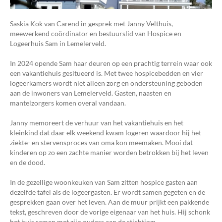
Saskia Kok van Carend in gesprek met Janny Velthuis,
meewerkend coördinator en bestuurslid van Hospice en
Logeerhuis Sam in Lemelerveld.
In 2024 opende Sam haar deuren op een prachtig terrein waar ook
een vakantiehuis gesitueerd is. Met twee hospicebedden en vier
logeerkamers wordt niet alleen zorg en ondersteuning geboden
aan de inwoners van Lemelerveld. Gasten, naasten en
mantelzorgers komen overal vandaan.
Janny memoreert de verhuur van het vakantiehuis en het
kleinkind dat daar elk weekend kwam logeren waardoor hij het
ziekte- en stervensproces van oma kon meemaken. Mooi dat
kinderen op zo een zachte manier worden betrokken bij het leven
en de dood.
In de gezellige woonkeuken van Sam zitten hospice gasten aan
dezelfde tafel als de logeergasten. Er wordt samen gegeten en de
gesprekken gaan over het leven. Aan de muur prijkt een pakkende
tekst, geschreven door de vorige eigenaar van het huis. Hij schonk
het huis samen met zijn ouders aan de stichting: