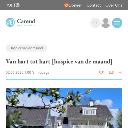
Doneer
Contact
Over Ons
Open
Hospice van de maand
Van hart tot hart [hospice van de maand]
02.06.2025 1:00 's middags
0
0