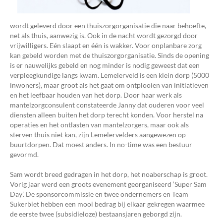
wordt geleverd door een thuiszorgorganisatie die naar behoefte,
net als thuis, aanwezig is. Ook in de nacht wordt gezorgd door
vrijwilligers. Eén slaapt en één is wakker. Voor onplanbare zorg
kan gebeld worden met de thuiszorgorganisatie. Sinds de opening
is er nauwelijks gebeld en nog minder is nodig geweest dat een
verpleegkundige langs kwam. Lemelerveld is een klein dorp (5000
inwoners), maar groot als het gaat om ontplooien van initiatieven
en het leefbaar houden van het dorp. Door haar werk als
mantelzorgconsulent constateerde Janny dat ouderen voor veel
diensten alleen buiten het dorp terecht konden. Voor herstel na
operaties en het ontlasten van mantelzorgers, maar ook als
sterven thuis niet kan, zijn Lemelervelders aangewezen op
buurtdorpen. Dat moest anders. In no-time was een bestuur
gevormd.
Sam wordt breed gedragen in het dorp, het noaberschap is groot.
Vorig jaar werd een groots evenement georganiseerd ‘Super Sam
Day’. De sponsorcommissie en twee ondernemers en Team
Sukerbiet hebben een mooi bedrag bij elkaar gekregen waarmee
de eerste twee (subsidieloze) bestaansjaren geborgd zijn.