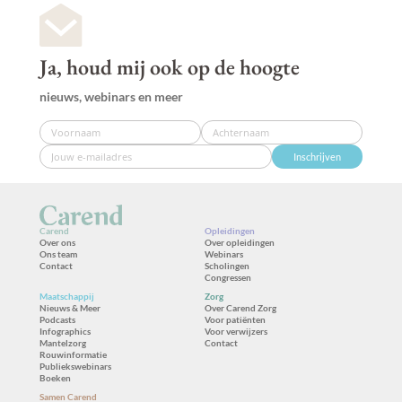
Ja, houd mij ook op de hoogte
nieuws, webinars en meer
Inschrijven
Carend
Opleidingen
Over ons
Over opleidingen
Ons team
Webinars
Contact
Scholingen
Congressen
Maatschappij
Zorg
Nieuws & Meer
Over Carend Zorg
Podcasts
Voor patiënten
Infographics
Voor verwijzers
Mantelzorg
Contact
Rouwinformatie
Publiekswebinars
Boeken
Samen Carend