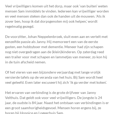
Veel vrijwilligers komen uit het dorp, maar ook ‘van buiten’ weten
mensen Sam inmiddels te vinden. Iedereen kan vrijwilliger worden
en veel mensen steken dan ook de handen uit de mouwen. ‘Als ik
zover ben, hoop ik dat dorpsgenoten mij ook helpen,’ wordt
regelmatig gezegd.
De voorzitter, Johan Neppelenbroek, sluit even aan en vertelt met
eenzelfde passie als Janny. Hij memoreert een van de eerste
gasten, een hobbyboer met dementie. Meneer had zijn schapen
nog niet overgedragen aan de (klein)kinderen. Op zaterdag reed
een trailer voor met schapen en lammetjes van meneer, zo kon hij
in de tuin afscheid nemen.
Of het vieren van een bijzondere verjaardag met lange vrolijk
versierde tafels op de veranda van het huis. Bij Sam wordt heel
veel geleefd. Even later excuseert hij zich ‘ik ga verder met koken’.
Het ervaren van verbinding is de grote drijfveer van Janny
Velthuis. Dat geldt ook voor veel vrijwilligers. De jongste is 24
jaar, de oudste is 84 jaar. Naast het ontstaan van verbindingen is er
een groot saamhorigheidsgevoel. Mensen horen ergens bij, ze
horen bij Hospice en Logeerhuis Sam.