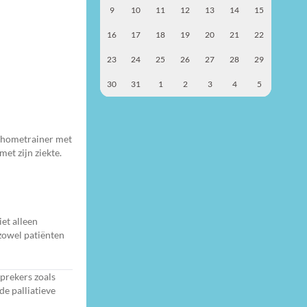
9
10
11
12
13
14
15
16
17
18
19
20
21
22
23
24
25
26
27
28
29
30
31
1
2
3
4
5
e hometrainer met
et zijn ziekte.
et alleen
 zowel patiënten
sprekers zoals
e palliatieve