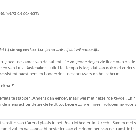
mte? werkt die ook echt?
 hij die nog een keer kan fietsen...als hij dat wil natuurlijk.
 terug naar de kamer van de patiënt. De volgende dagen zie ik de man op d
eien van Luik-Bastenaken-Luik. Het tempo is laag dat kan ook niet anders m
coassistent naast hem en honderden toeschouwers op het scherm.
t zelf.'
 fiets te stappen. Anders dan eerder, maar wel met hetzelfde gevoel. En ni
r de mens achter de ziekte leidt tot betere zorg en meer voldoening voor
transitie’ van Carend plaats in het Beatrixtheater in Utrecht. Samen met 
el zullen we aandacht besteden aan alle domeinen van de transitie in d