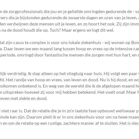
n de zorgprofessionals die jou en je geliefde omringden gedurende de - va
ers die je bijstonden gedurende de zwaarste dagen en uren van je leven, 
jden verdwijnen deze mensen uit je leven, en zo hoort het ook. Zij zijn im
n na de dood houdt die op. Toch? Maar ergens wringt dit wel.
t zijn casus te complex is voor ons lokale ziekenhuis - wij wonen op Bo
. Daar leven we een maand lang tussen hoop en vrees op de intensive care
periode, omringd door fantastische mensen die zorgen met hun hart, en 
jk verdrietig. Ik stap alleen op het vliegtuig naar huis. Hij volgt een paar
d. Het randje van hoop en vrees, van leven en dood. Nu is hij dood, en wo
s volkomen onbekend is. En weg van de wereld die ik de afgelopen maand 
n uitspreken hoeveel zij voor mij hebben betekend. Het voelt onaf. Maar 
 leven met ziekte en dood.
niet raar is. Dat de relatie die je in zo’n laatste fase opbouwt weliswaar p
einde kan zijn. Daarom pleit ik er in ons ziekenhuis voor om na twee maa
en om de relatie op een rustige, zachtere manier af te sluiten. Het is sle