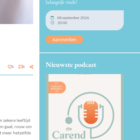
belangrijk vindt?
08 september 2026
20:00
Aanmelden
Nieuwste podcast
0
0
 zekere leeftijd
 en gaat, rouw om
it meer hetzelfde