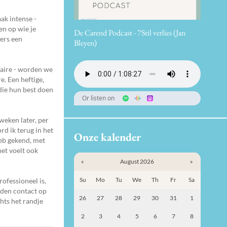
ak intense -
en op wie je
De Carend Podcast - 7Stil verlies (Jan
mers een
Bleyen)
naire - worden we
. Een heftige,
die hun best doen
Or listen on
 weken later, per
rd ik terug in het
Onze kalender
heb gekend, met
het voelt ook
«
August 2026
»
Su
Mo
Tu
We
Th
Fr
Sa
rofessioneel is,
nden contact op
26
27
28
29
30
31
1
chts het randje
2
3
4
5
6
7
8