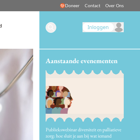
Doneer
Contact
Over Ons
d
Inloggen
Aanstaande evenementen
Publiekswebinar diversiteit en palliatieve
zorg: hoe sluit je aan bij wat iemand