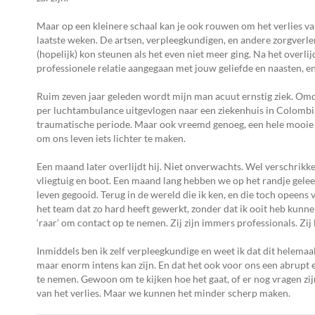
Maar op een kleinere schaal kan je ook rouwen om het verlies va
laatste weken. De artsen, verpleegkundigen, en andere zorgverlen
(hopelijk) kon steunen als het even niet meer ging. Na het overli
professionele relatie aangegaan met jouw geliefde en naasten, e
Ruim zeven jaar geleden wordt mijn man acuut ernstig ziek. Omda
per luchtambulance uitgevlogen naar een ziekenhuis in Colombia
traumatische periode. Maar ook vreemd genoeg, een hele mooie 
om ons leven iets lichter te maken.
Een maand later overlijdt hij. Niet onverwachts. Wel verschrikkeli
vliegtuig en boot. Een maand lang hebben we op het randje geleef
leven gegooid. Terug in de wereld die ik ken, en die toch opeen
het team dat zo hard heeft gewerkt, zonder dat ik ooit heb kunne
‘raar’ om contact op te nemen. Zij zijn immers professionals. Zij
Inmiddels ben ik zelf verpleegkundige en weet ik dat dit helemaal 
maar enorm intens kan zijn. En dat het ook voor ons een abrupt 
te nemen. Gewoon om te kijken hoe het gaat, of er nog vragen zijn 
van het verlies. Maar we kunnen het minder scherp maken.