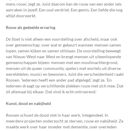
mens rouw,’ zegt ze. Juist daarom kan de rouw van een ander iets
aanraken in jezelf. Een oud verdriet. Een gemis. Een liefde die nog
altijd doorwerkt.
Rouw als gedeelde ervaring
De Stoet
is niet alleen een voorstelling over afscheid, maar ook
over gemeenschap: over wat er gebeurt wanneer mensen samen
lopen, samen kijken en samen stilstaan. De voorstelling beweegt
van Nieuw-West naar West en brengt mensen uit uiteenlopende
gemeenschappen bijeen: mensen met een moslimachtergrond,
mensen uit de queer community, spelers met wortels uit diverse
werelddelen, musici en bewoners. Juist die verscheidenheid raakt
Roosen. ‘Iedereen heeft een ander pad afgelegd,’ zegt ze. ‘En
iedereen draagt op verschillende plekken rouw met zich mee. Dat
zit allemaal bij elkaar. Dat vind ik echt ontroerend.’
Kunst, dood en nabijheid
Roosen schuwt de dood niet in haar werk, integendeel. In
meerdere projecten onderzocht ze sterven, rouw en nabijheid. Ze
maakte werk over haar moeder met dementie, over overleden