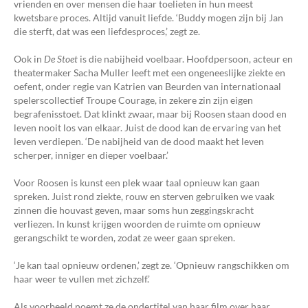
vrienden en over mensen die haar toelieten in hun meest
kwetsbare proces. Altijd vanuit liefde. ‘Buddy mogen zijn bij Jan
die sterft, dat was een liefdesproces,’ zegt ze.
Ook in
De Stoet
is die nabijheid voelbaar. Hoofdpersoon, acteur en
theatermaker Sacha Muller leeft met een ongeneeslijke ziekte en
oefent, onder regie van Katrien van Beurden van internationaal
spelerscollectief Troupe Courage, in zekere zin zijn eigen
begrafenisstoet. Dat klinkt zwaar, maar bij Roosen staan dood en
leven nooit los van elkaar. Juist de dood kan de ervaring van het
leven verdiepen. ‘De nabijheid van de dood maakt het leven
scherper, inniger en dieper voelbaar.’
Voor Roosen is kunst een plek waar taal opnieuw kan gaan
spreken. Juist rond ziekte, rouw en sterven gebruiken we vaak
zinnen die houvast geven, maar soms hun zeggingskracht
verliezen. In kunst krijgen woorden de ruimte om opnieuw
gerangschikt te worden, zodat ze weer gaan spreken.
‘Je kan taal opnieuw ordenen,’ zegt ze. ‘Opnieuw rangschikken om
haar weer te vullen met zichzelf.’
Als voorbeeld noemt ze de ondertitel van haar film over haar