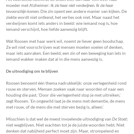
moeder met Alzheimer:
Ik zie haar niet verdwijnen. Ik zie haar
tevoorschijn komen.
Die zin opent een andere manier van kijken. De
ziekte wordt niet ontkend, het verlies ook niet. Maar naast het
verdwijnen komt iets anders in beeld: wie iemand nog is, hoe
iemand verschijnt, hoe liefde aanwezig blijft.
Wat Roosen met haar werk wil, noemt ze liever geen boodschap.
Ze wil niet voorschrijven wat mensen moeten voelen of denken,
maar iets aanraken. Een beeld, een zin of een beweging kan iets in
iemand wakker maken dat al in die mens aanwezig is.
De uitnodiging om te blijven
Roosen benoemt één thema nadrukkelijk: onze verlegenheid rond
rouw en sterven. Mensen zoeken vaak naar woorden of naar een
houding die past. ‘Door die verlegenheid stop je met uitreiken,’
zegt Roosen. ‘En ongewild laat je de mens met dementie, de mens
met rouw, of de mens die met sterven bezig is, alleen.’
Misschien is dat wel de meest invoelende uitnodiging van
De Stoet
:
niet wegblijven. Niet wachten tot je de juiste woorden hebt. Niet
denken dat nabijheid perfect moet zijn. Maar, strompelend en