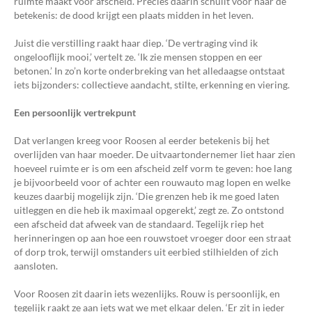
ruimte maakt voor afscheid. Precies daarin schuilt voor haar de
betekenis: de dood krijgt een plaats midden in het leven.
Juist die verstilling raakt haar diep. ‘De vertraging vind ik
ongelooflijk mooi,’ vertelt ze. ‘Ik zie mensen stoppen en eer
betonen.’ In zo’n korte onderbreking van het alledaagse ontstaat
iets bijzonders: collectieve aandacht, stilte, erkenning en viering.
Een persoonlijk vertrekpunt
Dat verlangen kreeg voor Roosen al eerder betekenis bij het
overlijden van haar moeder. De uitvaartondernemer liet haar zien
hoeveel ruimte er is om een afscheid zelf vorm te geven: hoe lang
je bijvoorbeeld voor of achter een rouwauto mag lopen en welke
keuzes daarbij mogelijk zijn. ‘Die grenzen heb ik me goed laten
uitleggen en die heb ik maximaal opgerekt,’ zegt ze. Zo ontstond
een afscheid dat afweek van de standaard. Tegelijk riep het
herinneringen op aan hoe een rouwstoet vroeger door een straat
of dorp trok, terwijl omstanders uit eerbied stilhielden of zich
aansloten.
Voor Roosen zit daarin iets wezenlijks. Rouw is persoonlijk, en
tegelijk raakt ze aan iets wat we met elkaar delen. ‘Er zit in ieder