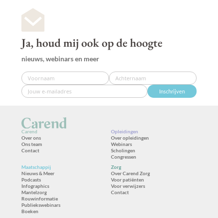
Ja, houd mij ook op de hoogte
nieuws, webinars en meer
Inschrijven
Carend
Opleidingen
Over ons
Over opleidingen
Ons team
Webinars
Contact
Scholingen
Congressen
Maatschappij
Zorg
Nieuws & Meer
Over Carend Zorg
Podcasts
Voor patiënten
Infographics
Voor verwijzers
Mantelzorg
Contact
Rouwinformatie
Publiekswebinars
Boeken