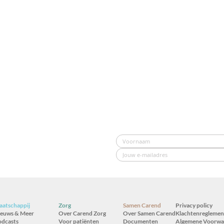
atschappij
Zorg
Samen Carend
Privacy policy
ieuws & Meer
Over Carend Zorg
Over Samen Carend
Klachtenreglemen
odcasts
Voor patiënten
Documenten
Algemene Voorwa