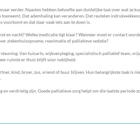
n, maar eerder. Naasten hebben behoefte aan duidelijke taal over wat ze k
n toeneemt. Dat ademhaling kan veranderen. Dat reutelen indrukwekkend
 voorkomt en dat daar vaak iets aan te doen is.
avond en nacht? Welke medicatie ligt klaar? Wanneer moet er contact wo
ver ziekenhuisopname, reanimatie of palliatieve sedatie?
steuning. Van huisarts, wijkverpleging, specialistisch palliatief team, vri
er ruimte er thuis blijft voor nabijheid.
r, kind, broer, zus, vriend of buur blijven. Hun belangrijkste taak is nie
.
en verdrietig zijn. Goede palliatieve zorg helpt om die laatste periode zo