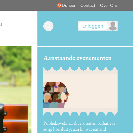
Doneer
Contact
Over Ons
d
Inloggen
Aanstaande evenementen
Publiekswebinar diversiteit en palliatieve
zorg: hoe sluit je aan bij wat iemand