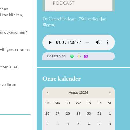
unnen
 kan klinken,
De Carend Podcast - 7Stil verlies (Jan
Bleyen)
rden opgenomen?
jwilligers en soms
Or listen on
t om alles
Onze kalender
 veilig en
«
August 2026
»
Su
Mo
Tu
We
Th
Fr
Sa
26
27
28
29
30
31
1
2
3
4
5
6
7
8