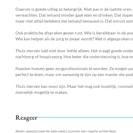
Daarom is goede uitleg zo belangrijk. Niet pas in de laatste ure
verwachten. Dat iemand minder gaat eten en drinken. Dat slape
maar niet altijd betekent dat iemand benauwd is. Dat onrust soms
Ook praktische afspraken geven rust. Wie is bereikbaar in de 
Wie kan helpen als de zorg te zwaar wordt? Wat is afgesproken o
Thuis sterven lukt niet door liefde alleen. Het vraagt goede onder
nachtzorg of hospicezorg. Hoe beter die ondersteuning is, hoe me
Naasten hoeven geen zorgprofessionals te worden. Ze mogen partne
perfect te doen, maar om aanwezig te zijn op een manier die past
Thuis sterven kan mooi zijn. Maar het mag ook moeilijk, rommelig 
menselijk mogelijk te maken.
Reageer
Alleen geautoriseerde gebruikers kunnen een reactie achterlaten