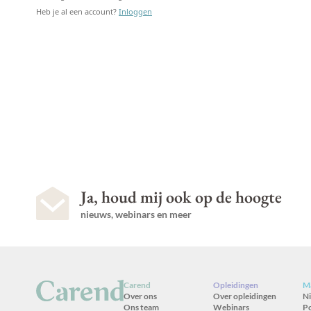
Heb je al een account?
Inloggen
Ja, houd mij ook op de hoogte
nieuws, webinars en meer
Carend
Opleidingen
Ma
Over ons
Over opleidingen
N
Ons team
Webinars
P