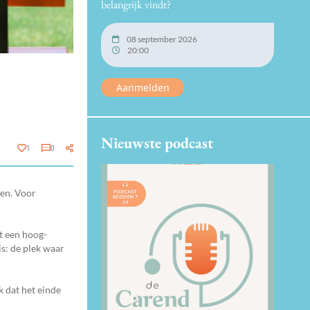
belangrijk vindt?
08 september 2026
20:00
Aanmelden
Nieuwste podcast
1
0
den. Voor
t een hoog-
is: de plek waar
k dat het einde