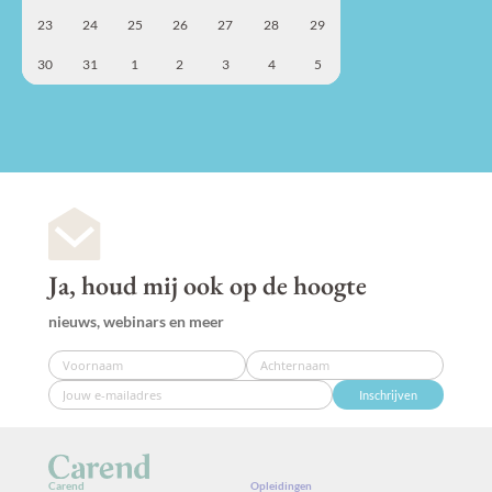
23
24
25
26
27
28
29
30
31
1
2
3
4
5
Ja, houd mij ook op de hoogte
nieuws, webinars en meer
Inschrijven
Carend
Opleidingen