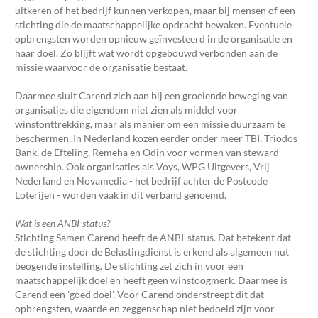
uitkeren of het bedrijf kunnen verkopen, maar bij mensen of een
stichting die de maatschappelijke opdracht bewaken. Eventuele
opbrengsten worden opnieuw geïnvesteerd in de organisatie en
haar doel. Zo blijft wat wordt opgebouwd verbonden aan de
missie waarvoor de organisatie bestaat.
Daarmee sluit Carend zich aan bij een groeiende beweging van
organisaties die eigendom niet zien als middel voor
winstonttrekking, maar als manier om een missie duurzaam te
beschermen. In Nederland kozen eerder onder meer TBI, Triodos
Bank, de Efteling, Remeha en Odin voor vormen van steward-
ownership. Ook organisaties als Voys, WPG Uitgevers, Vrij
Nederland en Novamedia - het bedrijf achter de Postcode
Loterijen - worden vaak in dit verband genoemd.
Wat is een ANBI-status?
Stichting Samen Carend heeft de ANBI-status. Dat betekent dat
de stichting door de Belastingdienst is erkend als algemeen nut
beogende instelling. De stichting zet zich in voor een
maatschappelijk doel en heeft geen winstoogmerk. Daarmee is
Carend een 'goed doel'. Voor Carend onderstreept dit dat
opbrengsten, waarde en zeggenschap niet bedoeld zijn voor