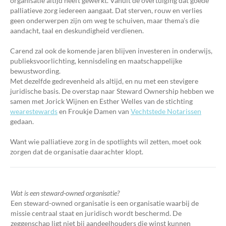
organisatie altijd heeft gewerkt. Vanuit de overtuiging dat goede
palliatieve zorg iedereen aangaat. Dat sterven, rouw en verlies
geen onderwerpen zijn om weg te schuiven, maar thema’s die
aandacht, taal en deskundigheid verdienen.
Carend zal ook de komende jaren blijven investeren in onderwijs,
publieksvoorlichting, kennisdeling en maatschappelijke
bewustwording.
Met dezelfde gedrevenheid als altijd, en nu met een stevigere
juridische basis. De overstap naar Steward Ownership hebben we
samen met Jorick Wijnen en Esther Welles van de stichting
wearestewards
en Froukje Damen van
Vechtstede Notarissen
gedaan.
Want wie palliatieve zorg in de spotlights wil zetten, moet ook
zorgen dat de organisatie daarachter klopt.
Wat is een steward-owned organisatie?
Een steward-owned organisatie is een organisatie waarbij de
missie centraal staat en juridisch wordt beschermd. De
zeggenschap ligt niet bij aandeelhouders die winst kunnen