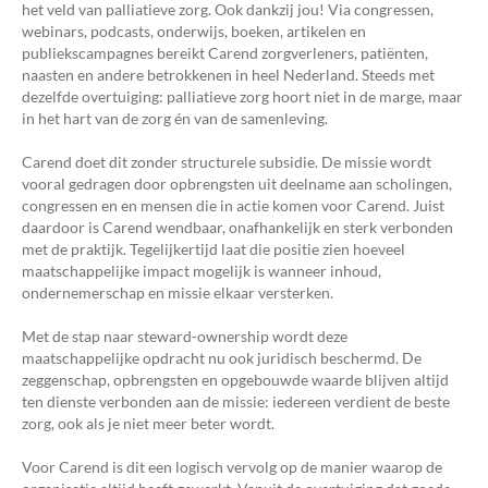
het veld van palliatieve zorg. Ook dankzij jou! Via congressen,
webinars, podcasts, onderwijs, boeken, artikelen en
publiekscampagnes bereikt Carend zorgverleners, patiënten,
naasten en andere betrokkenen in heel Nederland. Steeds met
dezelfde overtuiging: palliatieve zorg hoort niet in de marge, maar
in het hart van de zorg én van de samenleving.
Carend doet dit zonder structurele subsidie. De missie wordt
vooral gedragen door opbrengsten uit deelname aan scholingen,
congressen en en mensen die in actie komen voor Carend. Juist
daardoor is Carend wendbaar, onafhankelijk en sterk verbonden
met de praktijk. Tegelijkertijd laat die positie zien hoeveel
maatschappelijke impact mogelijk is wanneer inhoud,
ondernemerschap en missie elkaar versterken.
Met de stap naar steward-ownership wordt deze
maatschappelijke opdracht nu ook juridisch beschermd. De
zeggenschap, opbrengsten en opgebouwde waarde blijven altijd
ten dienste verbonden aan de missie: iedereen verdient de beste
zorg, ook als je niet meer beter wordt.
Voor Carend is dit een logisch vervolg op de manier waarop de