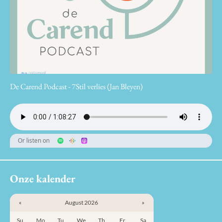
De Carend Podcast - 7Stil verlies (Jan Bleyen)
Or listen on
Onze kalender
«
August 2026
»
Su
Mo
Tu
We
Th
Fr
Sa