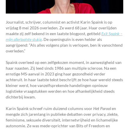
Journalist, schrijver, columnist en activist Karin Spaink is op
vrijdag 8 mei 2026 overleden. Ze werd 68 jaar. Haar overlijden
maakte zij zelf bekend in een laatste blogpost, getiteld
Exit Spaink –
mijn allerlaatste stukje
. De openingszin is even helder als
aangrijpend: “Als alles volgens plan is verlopen, ben ik vanochtend
overleden.”
Spaink overleed op een zelfgekozen moment, in aanwezigheid van
haar naasten. Zij leed sinds 1986 aan multiple sclerose. Na een
ernstige MS-aanval in 2023 ging haar gezondheid verder
achteruit. In haar laatste tekst beschrijft ze hoe haar wereld steeds
kleiner werd, hoe vanzelfsprekende handelingen opnieuw
logistieke vraagstukken werden en hoe afhankelijkheid steeds
dichterbij kwam.
Karin Spaink schreef ruim duizend columns voor
Het Parool
en
mengde zich jarenlang in publieke debatten over privacy, ziekte,
feminisme, seksuele diversiteit, internetvrijheid en lichamelijke
autonomie. Ze was mede-oprichter van Bits of Freedom en