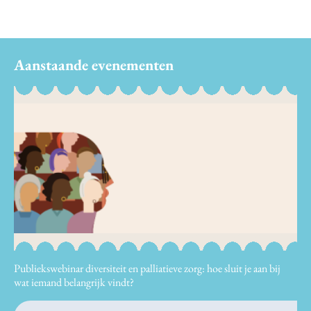
Aanstaande evenementen
Publiekswebinar diversiteit en palliatieve zorg: hoe sluit je aan bij
wat iemand belangrijk vindt?