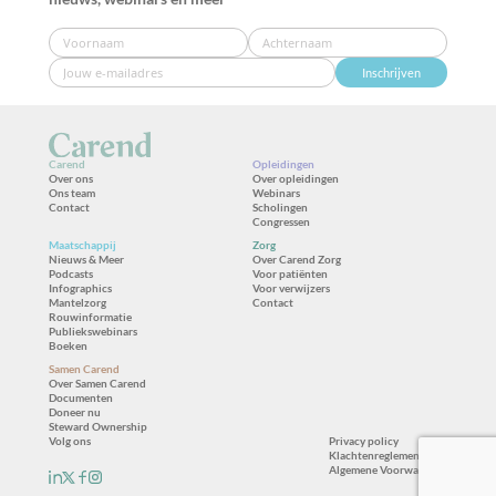
Inschrijven
Carend
Opleidingen
Over ons
Over opleidingen
Ons team
Webinars
Contact
Scholingen
Congressen
Maatschappij
Zorg
Nieuws & Meer
Over Carend Zorg
Podcasts
Voor patiënten
Infographics
Voor verwijzers
Mantelzorg
Contact
Rouwinformatie
Publiekswebinars
Boeken
Samen Carend
Over Samen Carend
Documenten
Doneer nu
Steward Ownership
Volg ons
Privacy policy
Klachtenreglement
Algemene Voorwaarden