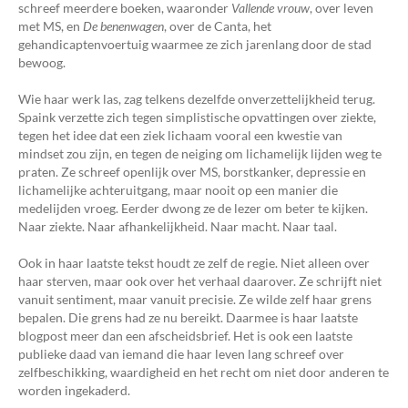
schreef meerdere boeken, waaronder
Vallende vrouw
, over leven
met MS, en
De benenwagen
, over de Canta, het
gehandicaptenvoertuig waarmee ze zich jarenlang door de stad
bewoog.
Wie haar werk las, zag telkens dezelfde onverzettelijkheid terug.
Spaink verzette zich tegen simplistische opvattingen over ziekte,
tegen het idee dat een ziek lichaam vooral een kwestie van
mindset zou zijn, en tegen de neiging om lichamelijk lijden weg te
praten. Ze schreef openlijk over MS, borstkanker, depressie en
lichamelijke achteruitgang, maar nooit op een manier die
medelijden vroeg. Eerder dwong ze de lezer om beter te kijken.
Naar ziekte. Naar afhankelijkheid. Naar macht. Naar taal.
Ook in haar laatste tekst houdt ze zelf de regie. Niet alleen over
haar sterven, maar ook over het verhaal daarover. Ze schrijft niet
vanuit sentiment, maar vanuit precisie. Ze wilde zelf haar grens
bepalen. Die grens had ze nu bereikt. Daarmee is haar laatste
blogpost meer dan een afscheidsbrief. Het is ook een laatste
publieke daad van iemand die haar leven lang schreef over
zelfbeschikking, waardigheid en het recht om niet door anderen te
worden ingekaderd.